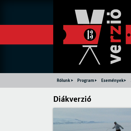
Rólunk
Program
Események
Diákverzió