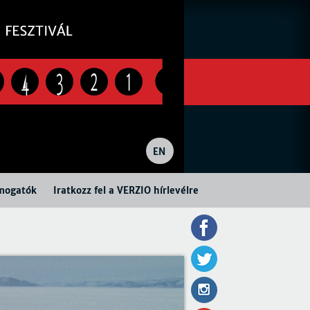
4
3
2
1
EN
mogatók
Iratkozz fel a VERZIO hírlevélre