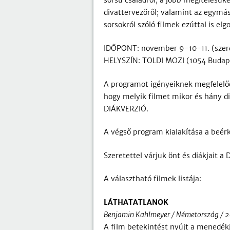
sorsú családról; a jobb megítélésük
divattervezőről; valamint az egymás
sorsokról szóló filmek ezúttal is e
IDŐPONT: november 9-10-11. (szerda
HELYSZÍN: TOLDI MOZI (1054 Budapes
A programot igényeiknek megfelelően
hogy melyik filmet mikor és hány di
DIÁKVERZIÓ.
A végső program kialakítása a beérk
Szeretettel várjuk önt és diákjait a 
A választható filmek listája:
LÁTHATATLANOK
Benjamin Kahlmeyer / Németország / 201
A film betekintést nyújt a menedé