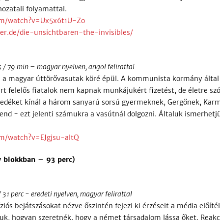
ozatali folyamattal.
om/watch?v=Ux5x6t1U-Zo
r.de/die-unsichtbaren-the-invisibles/
 / 79 min – magyar nyelven, angol felirattal
 a magyar úttörővasutak köré épül. A kommunista kormány által 
t felelős fiatalok nem kapnak munkájukért fizetést, de életre sz
déket kínál a három sanyarú sorsú gyermeknek, Gergőnek, Karm
rend - ezt jelenti számukra a vasútnál dolgozni. Általuk ismerhetj
m/watch?v=EJgjsu-altQ
 blokkban – 93 perc)
1 perc - eredeti nyelven, magyar felirattal
ziós bejátszásokat nézve őszintén fejezi ki érzéseit a média előít
k, hogyan szeretnék, hogy a német társadalom lássa őket. Reakció