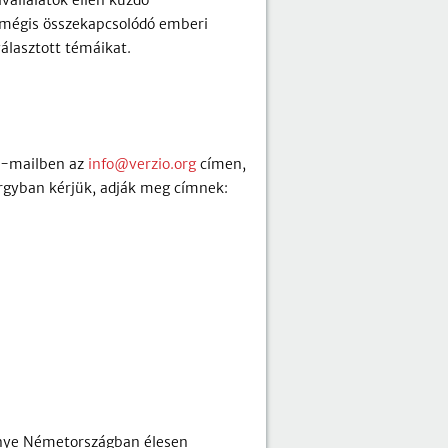
vállalatok ellen küzdő
tt mégis összekapcsolódó emberi
választott témáikat.
 e-mailben az
info@verzio.org
címen,
árgyban kérjük, adják meg címnek:
énye Németországban élesen