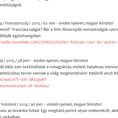
 méltóságról.
/ Franciaország / 2015 / 62 min - eredeti nyelven, magyar felirattal
szemű" Franciaországot? Bár a film főszereplői nemzetiségük sze
 állítják egybehangzóan.
/rue89.nouvelobs.com/2016/02/02/les-francais-cest-les-autres
g / 2015 / 58 perc - eredeti nyelven, magyar felirattal
ő több ezer textilvállalat a ruhagyártás mellett hatalmas menny
mbiciózus tervei vannak a világ megmentésére: belülről veszi fel 
om/watch?v=bA-dAJ2gvKY
ee/movies/out-of-fashion/
Grönland / 2014 / 96 perc - eredeti nyelven, magyar felirattal
alu az óceánba fullad. Egy megható portré olyan emberekről, akik
i sarkaiban.