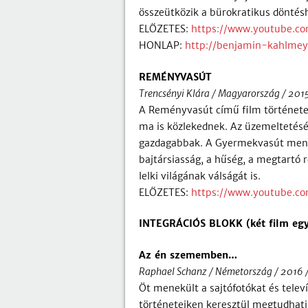
összeütközik a bürokratikus döntésh
ELŐZETES:
https://www.youtube.c
HONLAP:
http://benjamin-kahlmeye
REMÉNYVASÚT
Trencsényi Klára / Magyarország / 2015
A Reményvasút című film története
ma is közlekednek. Az üzemeltetésér
gazdagabbak. A Gyermekvasút mene
bajtársiasság, a hűség, a megtartó 
lelki világának válságát is.
ELŐZETES:
https://www.youtube.co
INTEGRÁCIÓS BLOKK (két film egy
Az én szememben…
Raphael Schanz / Németország / 2016 / 3
Öt menekült a sajtófotókat és televí
történeteiken keresztül megtudhatju