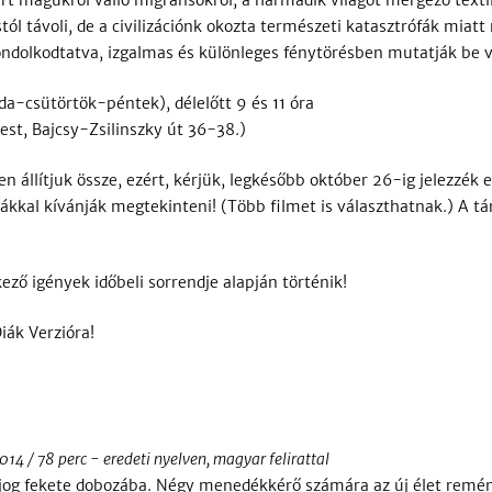
ért magukról valló migránsokról; a harmadik világot mérgező textil
tól távoli, de a civilizációnk okozta természeti katasztrófák mia
lgondolkodtatva, izgalmas és különleges fénytörésben mutatják be 
-csütörtök-péntek), délelőtt 9 és 11 óra
t, Bajcsy-Zsilinszky út 36-38.)
 állítjuk össze, ezért, kérjük, legkésőbb október 26-ig jelezzék
ákkal kívánják megtekinteni! (Több filmet is választhatnak.) A t
ező igények időbeli sorrendje alapján történik!
Diák Verzióra!
4 / 78 perc - eredeti nyelven, magyar felirattal
kjog fekete dobozába. Négy menedékkérő számára az új élet rem