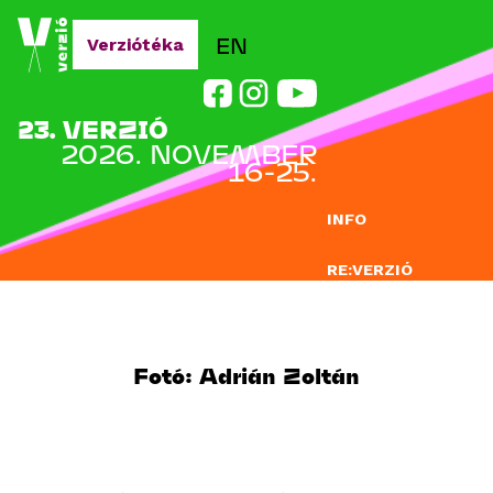
Jump to navigation
EN
Verziótéka
23. VERZIÓ
2026. NOVEMBER
16-25.
INFO
RE:VERZIÓ
NEVEZÉS
DOCLAB
Fotó: Adrián Zoltán
OKTATÁS
BLOG