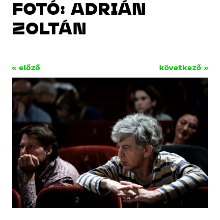
FOTÓ: ADRIÁN
ZOLTÁN
« előző
következő »