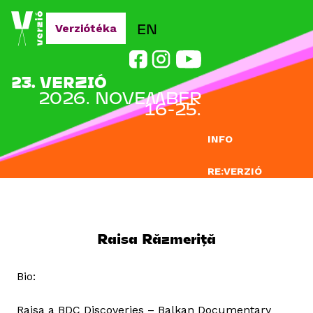
Jump to navigation
EN
Verziótéka
23. VERZIÓ
2026. NOVEMBER
16-25.
INFO
RE:VERZIÓ
NEVEZÉS
DOCLAB
Raisa Răzmeriță
OKTATÁS
Bio:
BLOG
Raisa a BDC Discoveries – Balkan Documentary