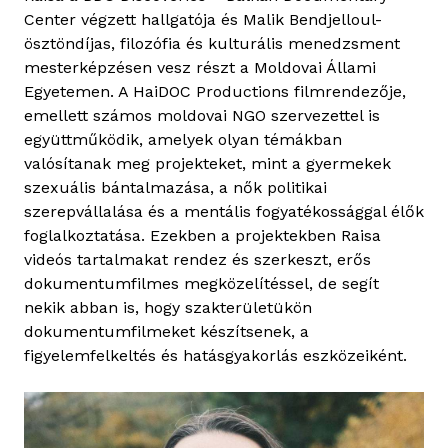
Center végzett hallgatója és Malik Bendjelloul-
ösztöndíjas, filozófia és kulturális menedzsment
mesterképzésen vesz részt a Moldovai Állami
Egyetemen. A HaiDOC Productions filmrendezője,
emellett számos moldovai NGO szervezettel is
együttműködik, amelyek olyan témákban
valósítanak meg projekteket, mint a gyermekek
szexuális bántalmazása, a nők politikai
szerepvállalása és a mentális fogyatékossággal élők
foglalkoztatása. Ezekben a projektekben Raisa
videós tartalmakat rendez és szerkeszt, erős
dokumentumfilmes megközelítéssel, de segít
nekik abban is, hogy szakterületükön
dokumentumfilmeket készítsenek, a
figyelemfelkeltés és hatásgyakorlás eszközeiként.