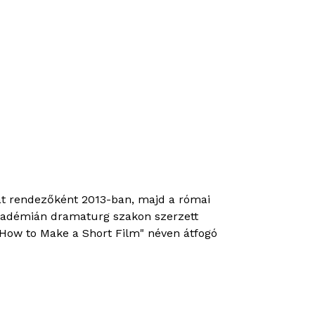
át rendezőként 2013-ban, majd a római
Akadémián dramaturg szakon szerzett
- How to Make a Short Film" néven átfogó