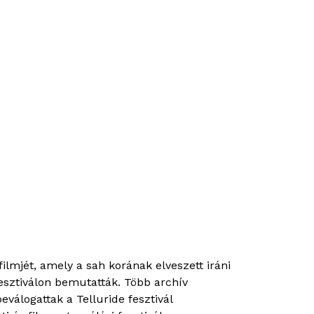
lmjét, amely a sah korának elveszett iráni
esztiválon bemutatták. Több archív
válogattak a Telluride fesztivál