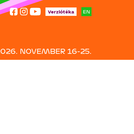
EN
Verziótéka
2026. NOVEMBER 16-25.