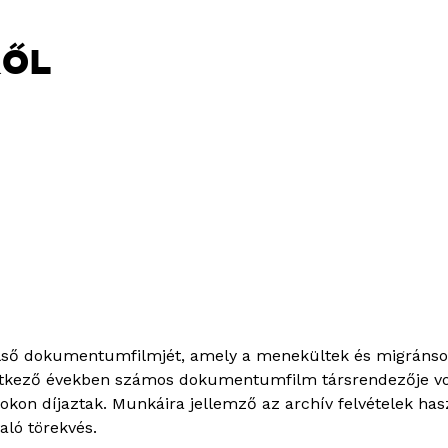
RŐL
ső dokumentumfilmjét, amely a menekültek és migránsok j
vetkező években számos dokumentumfilm társrendezője vol
okon díjaztak. Munkáira jellemző az archív felvételek ha
aló törekvés.