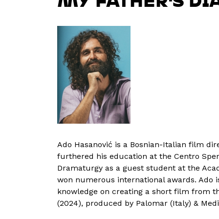
MY FATHER'S DI
Ado Hasanović is a Bosnian-Italian film d
furthered his education at the Centro Sper
Dramaturgy as a guest student at the Acade
won numerous international awards. Ado is
knowledge on creating a short film from t
(2024), produced by Palomar (Italy) & Med