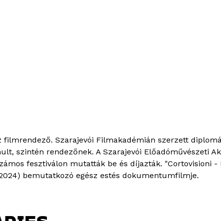
 filmrendező. Szarajevói Filmakadémián szerzett diplom
nult, szintén rendezőnek. A Szarajevói Előadóművészeti 
számos fesztiválon mutatták be és díjazták. "Cortovisioni 
2024) bemutatkozó egész estés dokumentumfilmje.