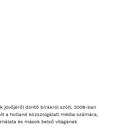
övőjéről döntő bírákról szólt, 2008-ban
t a holland közszolgálati média számára,
sználata és mások belső világának