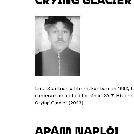
CRYING GLACIER
Lutz Stautner, a filmmaker born in 1993, l
cameraman and editor since 2017. His cred
Crying Glacier (2023).
APÁM NAPLÓI