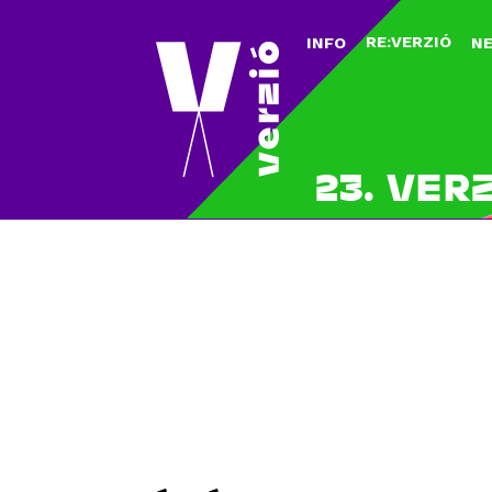
RE:VERZIÓ
INFO
N
23. VER