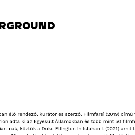
ERGROUND
 élő rendező, kurátor és szerző. Filmfarsi (2019) című fi
ion adta ki az Egyesült Államokban és több mint 50 filmf
n-nak, köztük a Duke Ellington in Isfahan-t (2021) amit be