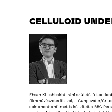
CELLULOID UND
Ehsan Khoshbakht iráni születésű Londonban
filmművészetéről szól, a Gunpowder/Criter
dokumentumfilmet is készített a BBC Persia