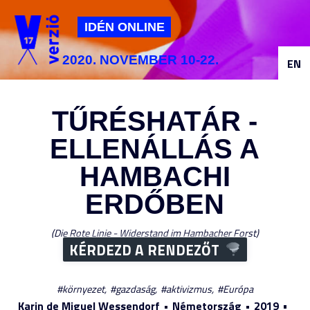
Jump to navigation
IDÉN ONLINE
2020. NOVEMBER 10-22.
EN
TŰRÉSHATÁR -
ELLENÁLLÁS A
HAMBACHI
ERDŐBEN
Die Rote Linie - Widerstand im Hambacher Forst
KÉRDEZD A RENDEZŐT
környezet
gazdaság
aktivizmus
Európa
Karin de Miguel Wessendorf
Németország
2019