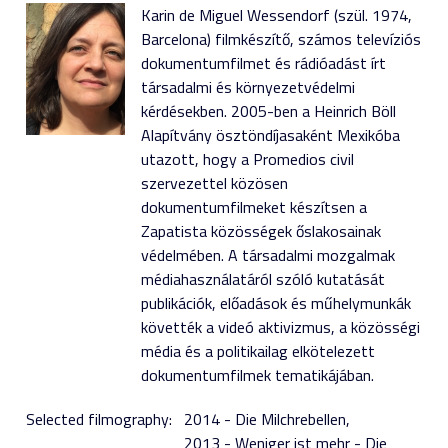
Karin de Miguel Wessendorf (szül. 1974,
Barcelona) filmkészítő, számos televíziós
dokumentumfilmet és rádióadást írt
társadalmi és környezetvédelmi
kérdésekben. 2005-ben a Heinrich Böll
Alapítvány ösztöndíjasaként Mexikóba
utazott, hogy a Promedios civil
szervezettel közösen
dokumentumfilmeket készítsen a
Zapatista közösségek őslakosainak
védelmében. A társadalmi mozgalmak
médiahasználatáról szóló kutatását
publikációk, előadások és műhelymunkák
követték a videó aktivizmus, a közösségi
média és a politikailag elkötelezett
dokumentumfilmek tematikájában.
Selected filmography:
2014 - Die Milchrebellen
2013 - Weniger ist mehr - Die