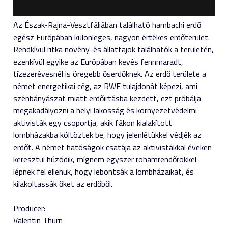
Az Észak-Rajna-Vesztfáliában található hambachi erdő
egész Európában különleges, nagyon értékes erdőterület.
Rendkívül ritka növény-és állatfajok találhatók a területén,
ezenkívül egyike az Európában kevés fennmaradt,
tízezerévesnél is öregebb őserdőknek. Az erdő területe a
német energetikai cég, az RWE tulajdonát képezi, ami
szénbányászat miatt erdőirtásba kezdett, ezt próbálja
megakadályozni a helyi lakosság és környezetvédelmi
aktivisták egy csoportja, akik fákon kialakított
lombházakba költöztek be, hogy jelenlétükkel védjék az
erdőt. A német hatóságok csatája az aktivistákkal éveken
keresztül húzódik, mígnem egyszer rohamrendőrökkel
lépnek fel ellenük, hogy lebontsák a lombházaikat, és
kilakoltassák őket az erdőből.
Producer:
Valentin Thurn