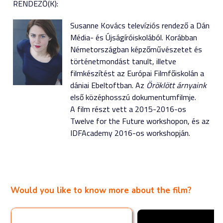
RENDEZŐ(K):
Susanne Kovács televíziós rendező a Dán
Média- és Újságíróiskolából. Korábban
Németországban képzőművészetet és
történetmondást tanult, illetve
filmkészítést az Európai Filmfőiskolán a
dániai Ebeltoftban. Az
Öröklött árnyaink
első középhosszú dokumentumfilmje.
A film részt vett a 2015-2016-os
Twelve for the Future workshopon, és az
IDFAcademy 2016-os workshopján.