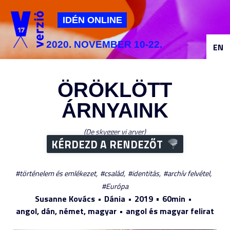
Jump to navigation
IDÉN ONLINE
2020. NOVEMBER 10-22.
EN
ÖRÖKLÖTT
ÁRNYAINK
De skygger vi arver
KÉRDEZD A RENDEZŐT
történelem és emlékezet
család
identitás
archív felvétel
Európa
Susanne Kovács
Dánia
2019
60min
angol, dán, német, magyar
angol és magyar felirat