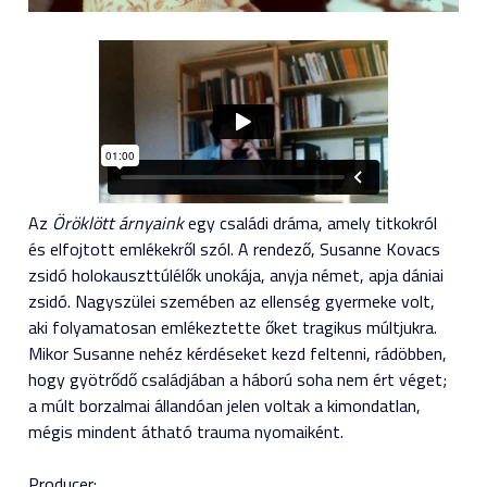
Az
Öröklött árnyaink
egy családi dráma, amely titkokról
és elfojtott emlékekről szól. A rendező, Susanne Kovacs
zsidó holokauszttúlélők unokája, anyja német, apja dániai
zsidó. Nagyszülei szemében az ellenség gyermeke volt,
aki folyamatosan emlékeztette őket tragikus múltjukra.
Mikor Susanne nehéz kérdéseket kezd feltenni, rádöbben,
hogy gyötrődő családjában a háború soha nem ért véget;
a múlt borzalmai állandóan jelen voltak a kimondatlan,
mégis mindent átható trauma nyomaiként.
Producer: