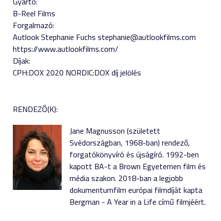
Gyártó:
B-Reel Films
Forgalmazó:
Autlook Stephanie Fuchs stephanie@autlookfilms.com
https://www.autlookfilms.com/
Díjak:
CPH:DOX 2020 NORDIC:DOX díj jelölés
RENDEZŐ(K):
Jane Magnusson (született
Svédországban, 1968-ban) rendező,
forgatókönyvíró és újságíró. 1992-ben
kapott BA-t a Brown Egyetemen film és
média szakon. 2018-ban a legjobb
dokumentumfilm európai filmdíját kapta
Bergman - A Year in a Life című filmjéért.