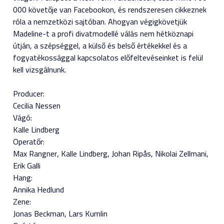
000 követője van Facebookon, és rendszeresen cikkeznek
róla a nemzetközi sajtóban. Ahogyan végigkövetjük
Madeline-t a profi divatmodellé válás nem hétköznapi
útján, a szépséggel, a külső és belső értékekkel és a
fogyatékossággal kapcsolatos előfeltevéseinket is felül
kell vizsgálnunk.
Producer:
Cecilia Nessen
Vágó:
Kalle Lindberg
Operatőr:
Max Rangner
Kalle Lindberg
Johan Ripås
Nikolai Zellmani
Erik Galli
Hang:
Annika Hedlund
Zene:
Jonas Beckman
Lars Kumlin