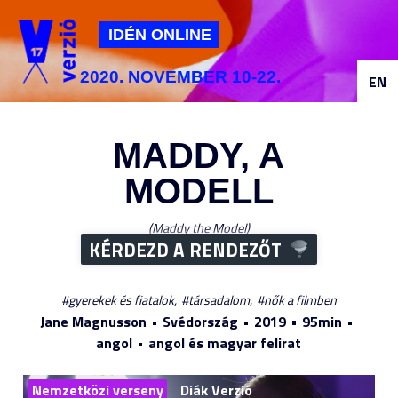
Jump to navigation
IDÉN ONLINE
2020. NOVEMBER 10-22.
EN
MADDY, A
MODELL
Maddy the Model
KÉRDEZD A RENDEZŐT
gyerekek és fiatalok
társadalom
nők a filmben
Jane Magnusson
Svédország
2019
95min
angol
angol és magyar felirat
Nemzetközi verseny
Diák Verzió