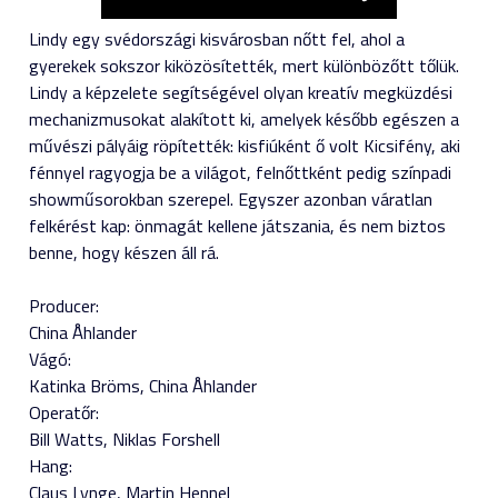
Lindy egy svédországi kisvárosban nőtt fel, ahol a
gyerekek sokszor kiközösítették, mert különbözőtt tőlük.
Lindy a képzelete segítségével olyan kreatív megküzdési
mechanizmusokat alakított ki, amelyek később egészen a
művészi pályáig röpítették: kisfiúként ő volt Kicsifény, aki
fénnyel ragyogja be a világot, felnőttként pedig színpadi
showműsorokban szerepel. Egyszer azonban váratlan
felkérést kap: önmagát kellene játszania, és nem biztos
benne, hogy készen áll rá.
Producer:
China Åhlander
Vágó:
Katinka Bröms
China Åhlander
Operatőr:
Bill Watts
Niklas Forshell
Hang:
Claus Lynge
Martin Hennel