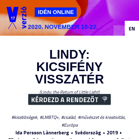
Jump to navigation
IDÉN ONLINE
2020. NOVEMBER 10-22.
EN
LINDY:
KICSIFÉNY
VISSZATÉR
Lindy: the Return of Little Light
KÉRDEZD A RENDEZŐT
kisebbségek
LMBTQ+
család
művészet és kreativitás
Európa
Ida Persson Lännerberg
Svédország
2019