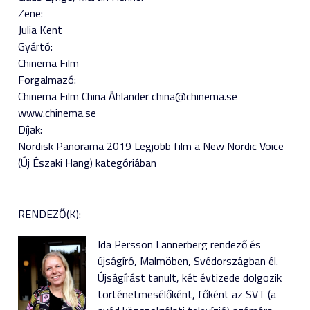
Zene:
Julia Kent
Gyártó:
Chinema Film
Forgalmazó:
Chinema Film China Åhlander china@chinema.se
www.chinema.se
Díjak:
Nordisk Panorama 2019 Legjobb film a New Nordic Voice
(Új Északi Hang) kategóriában
RENDEZŐ(K):
Ida Persson Lännerberg rendező és
újságíró, Malmöben, Svédországban él.
Újságírást tanult, két évtizede dolgozik
történetmesélőként, főként az SVT (a