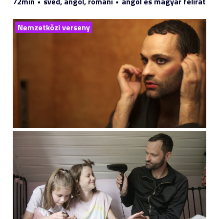
72min
svéd, angol, romani
angol és magyar felirat
Nemzetközi verseny