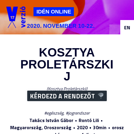
Jump to navigation
IDÉN ONLINE
2020. NOVEMBER 10-22.
EN
KOSZTYA
PROLETÁRSZKI
J
Kosztya Proletárszkij
KÉRDEZD A RENDEZŐT
egészség
jogrendszer
Takács István Gábor
Rontó Lili
Magyarország, Oroszország
2020
30min
orosz