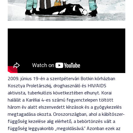
2009. június 19-én a szentpétervári Botkin kórházban
Kosztya Proletárszkij, droghasználó és HIV/AIDS
aktivista, tuberkulózis következtében elhunyt. Korai
halálát a Karéliai 4-es számú fegyenctelepen töltött
három év alatt elszenvedett kínzások és a gyógykezelés
megtagadása okozta. Oroszországban, ahol a kábítószer-
függőség kezelése alig elérhető, a bebörtönzés vált a
függőség leggyakoribb „megoldásává.” Azonban ezek az