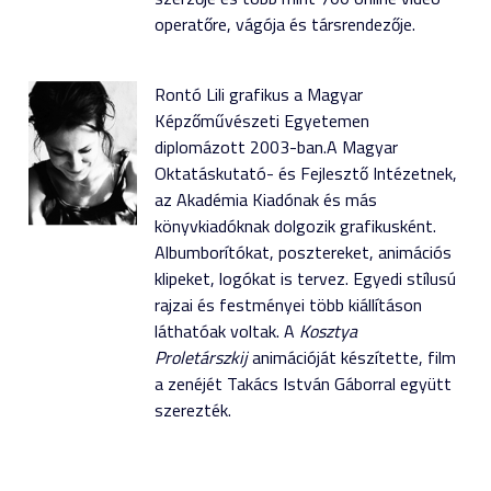
operatőre, vágója és társrendezője.
Rontó Lili grafikus a Magyar
Képzőművészeti Egyetemen
diplomázott 2003-ban.A Magyar
Oktatáskutató- és Fejlesztő Intézetnek,
az Akadémia Kiadónak és más
könyvkiadóknak dolgozik grafikusként.
Albumborítókat, posztereket, animációs
klipeket, logókat is tervez. Egyedi stílusú
rajzai és festményei több kiállításon
láthatóak voltak. A
Kosztya
Proletárszkij
animációját készítette, film
a zenéjét Takács István Gáborral együtt
szerezték.