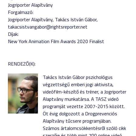
Jogriporter Alapítvány
Forgalmazó:
Jogriporter Alapítvány, Takács István Gábor,
takacsistvangabor@rightsreporter.net
Díjak:
New York Animation Film Awards 2020 Finalist
RENDEZŐ(K):
Takács István Gábor pszichológus
végzettségű emberi jogi aktivista,
videófilm-készítő és tréner, a Jogriporter
Alaptvány munkatársa. A TASZ videó
programját vezette 2007-2015 között.
Öt évig dolgozott a Drogprevenciós
Alapítvány tűcsere programjában.
Számos ártalomcsökkentésről szóló cikk
szerzője és több mint 700 online videó