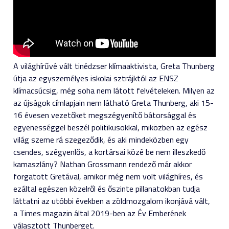
A világhírűvé vált tinédzser klímaaktivista, Greta Thunberg
útja az egyszemélyes iskolai sztrájktól az ENSZ
klímacsúcsig, még soha nem látott felvételeken. Milyen az
az újságok címlapjain nem látható Greta Thunberg, aki 15-
16 évesen vezetőket megszégyenítő bátorsággal és
egyenességgel beszél politikusokkal, miközben az egész
világ szeme rá szegeződik, és aki mindeközben egy
csendes, szégyenlős, a kortársai közé be nem illeszkedő
kamaszlány? Nathan Grossmann rendező már akkor
forgatott Gretával, amikor még nem volt világhíres, és
ezáltal egészen közelről és őszinte pillanatokban tudja
láttatni az utóbbi években a zöldmozgalom ikonjává vált,
a Times magazin által 2019-ben az Év Emberének
választott Thunberget.