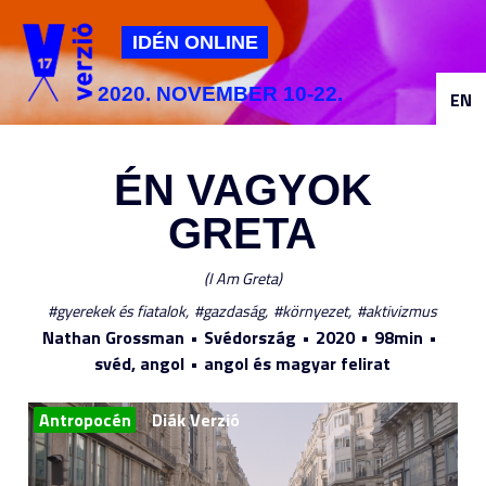
Jump to navigation
IDÉN ONLINE
2020. NOVEMBER 10-22.
EN
ÉN VAGYOK
GRETA
I Am Greta
gyerekek és fiatalok
gazdaság
környezet
aktivizmus
Nathan Grossman
Svédország
2020
98min
svéd, angol
angol és magyar felirat
Antropocén
Diák Verzió