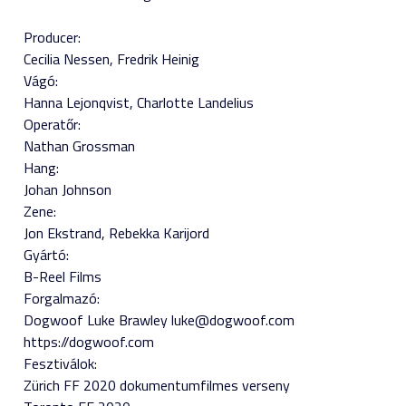
Producer:
Cecilia Nessen
Fredrik Heinig
Vágó:
Hanna Lejonqvist
Charlotte Landelius
Operatőr:
Nathan Grossman
Hang:
Johan Johnson
Zene:
Jon Ekstrand
Rebekka Karijord
Gyártó:
B-Reel Films
Forgalmazó:
Dogwoof Luke Brawley luke@dogwoof.com
https://dogwoof.com
Fesztiválok:
Zürich FF 2020 dokumentumfilmes verseny