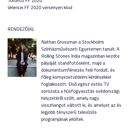
Toronto FF 2020
Velencei FF 2020 versenyen kívül
RENDEZŐ(K):
Nathan Grossman a Stockholmi
Színházművészeti Egyetemen tanult. A
Rolling Stones India magazinban kezdte
pályáját standfotósként, majd a
dokumentumfilmezés felé fordult, és
főleg környezetvédelmi kérdésekkel
foglalkozott. Első egész estés TV
sorozata a húsfogyasztás svédországi
helyzetéről szólt, amely nagy
visszhangot váltott ki, és amelyet az év
legjobb tényszerű televíziós
programjának jelöltek.