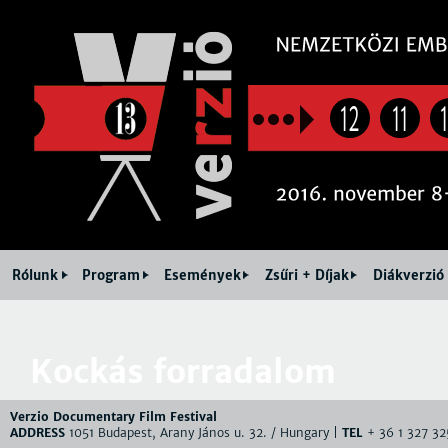
Jum
12
11
Rólunk
Program
Események
Zsűri + Díjak
Diákverzió
Kockás forradalom
Verzio Documentary Film Festival
ADDRESS
1051 Budapest, Arany János u. 32. / Hungary |
TEL
+ 36 1 327 32