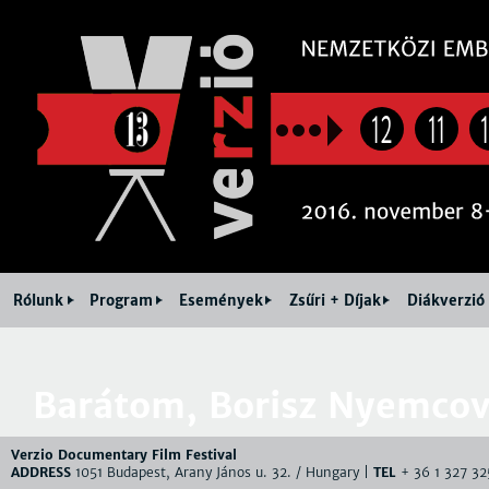
Jum
12
11
Rólunk
Program
Események
Zsűri + Díjak
Diákverzió
Barátom, Borisz Nyemco
Verzio Documentary Film Festival
ADDRESS
1051 Budapest, Arany János u. 32. / Hungary |
TEL
+ 36 1 327 32