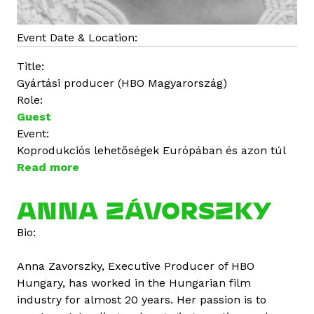
Event Date & Location:
Title:
Gyártási producer (HBO Magyarország)
Role:
Guest
Event:
Koprodukciós lehetőségek Európában és azon túl
Read more
a
b
o
ANNA ZÁVORSZKY
u
Bio:
t
Z
Anna Zavorszky, Executive Producer of HBO
á
Hungary, has worked in the Hungarian film
v
industry for almost 20 years. Her passion is to
o