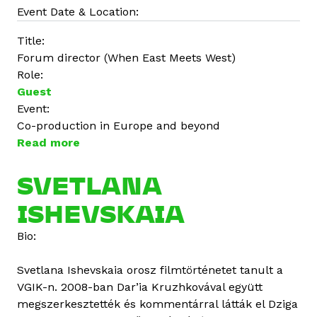
Event Date & Location:
Title:
Forum director (When East Meets West)
Role:
Guest
Event:
Co-production in Europe and beyond
Read more
a
b
o
SVETLANA
u
ISHEVSKAIA
t
A
Bio:
l
e
Svetlana Ishevskaia orosz filmtörténetet tanult a
s
VGIK-n. 2008-ban Dar’ia Kruzhkovával együtt
s
megszerkesztették és kommentárral látták el Dziga
a