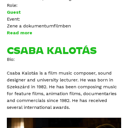
Role:
Guest
Event:
Zene a dokumentumfilmben
Read more
a
b
o
CSABA KALOTÁS
u
Bio:
t
K
Csaba Kalotás is a film music composer, sound
a
designer and university lecturer. He was born in
l
Szekszárd in 1982. He has been composing music
o
for feature films, animation films, documentaries
t
and commercials since 1982. He has received
á
several international awards.
s
C
s