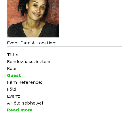
i
a
Event Date & Location:
Title:
Rendezőasszisztens
Role:
Guest
Film Reference:
Föld
Event:
A Föld sebhelyei
Read more
a
b
o