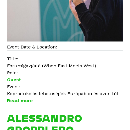
Event Date & Location:
Title:
Fórumigazgató (When East Meets West)
Role:
Guest
Event:
Koprodukciós lehetőségek Európában és azon túl
Read more
a
b
o
ALESSANDRO
u
GROPPLERO
t