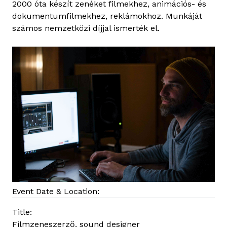
2000 óta készít zenéket filmekhez, animációs- és
a
dokumentumfilmekhez, reklámokhoz. Munkáját
n
számos nemzetközi díjjal ismerték el.
a
M
o
r
i
c
Event Date & Location:
Title:
Filmzeneszerző, sound designer