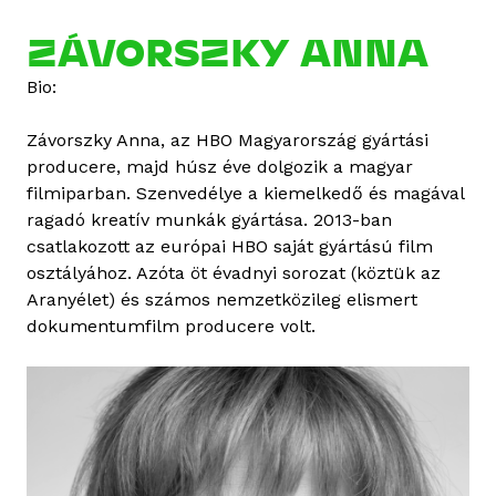
b
o
ZÁVORSZKY ANNA
u
Bio:
t
C
Závorszky Anna, az HBO Magyarország gyártási
s
producere, majd húsz éve dolgozik a magyar
a
filmiparban. Szenvedélye a kiemelkedő és magával
b
ragadó kreatív munkák gyártása. 2013-ban
a
csatlakozott az európai HBO saját gyártású film
K
osztályához. Azóta öt évadnyi sorozat (köztük az
a
Aranyélet) és számos nemzetközileg elismert
l
dokumentumfilm producere volt.
o
t
á
s