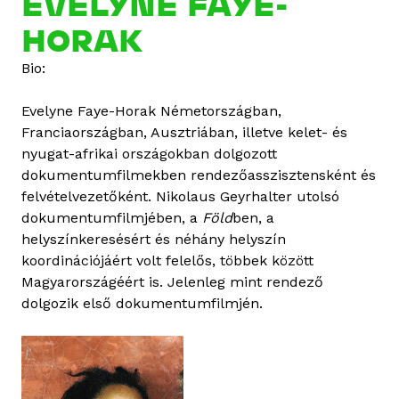
EVELYNE FAYE-
u
HORAK
t
S
Bio:
v
e
Evelyne Faye-Horak Németországban,
t
Franciaországban, Ausztriában, illetve kelet- és
l
nyugat-afrikai országokban dolgozott
a
dokumentumfilmekben rendezőasszisztensként és
n
felvételvezetőként. Nikolaus Geyrhalter utolsó
a
dokumentumfilmjében, a
Föld
ben, a
I
helyszínkeresésért és néhány helyszín
s
koordinációjáért volt felelős, többek között
h
Magyarországéért is. Jelenleg mint rendező
e
dolgozik első dokumentumfilmjén.
v
s
k
a