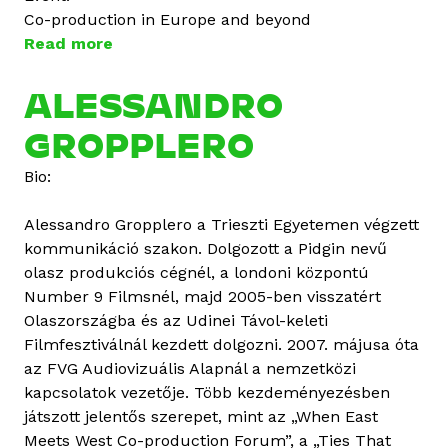
Co-production in Europe and beyond
Read more
a
b
o
ALESSANDRO
u
GROPPLERO
t
A
Bio:
n
n
Alessandro Gropplero a Trieszti Egyetemen végzett
a
kommunikáció szakon. Dolgozott a Pidgin nevű
Z
olasz produkciós cégnél, a londoni központú
á
Number 9 Filmsnél, majd 2005-ben visszatért
v
Olaszországba és az Udinei Távol-keleti
o
Filmfesztiválnál kezdett dolgozni. 2007. májusa óta
r
az FVG Audiovizuális Alapnál a nemzetközi
s
kapcsolatok vezetője. Több kezdeményezésben
z
játszott jelentős szerepet, mint az „When East
k
Meets West Co-production Forum”, a „Ties That