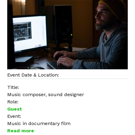
a
b
a
Event Date & Location:
Title:
Music composer, sound designer
Role:
Guest
Event:
Music in documentary film
Read more
a