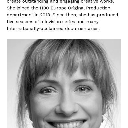
create outstanding and engaging creative works.
r
She joined the HBO Europe Original Production
s
department in 2013. Since then, she has produced
z
five seasons of television series and many
k
Internationally-acclaimed documentaries.
y
A
n
n
a