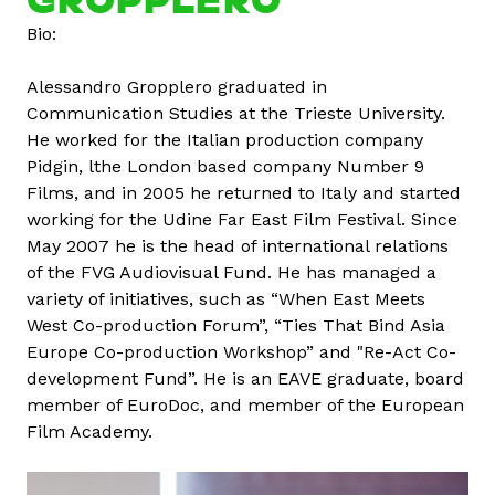
A
Bio:
l
e
Alessandro Gropplero graduated in
s
Communication Studies at the Trieste University.
s
He worked for the Italian production company
a
Pidgin, lthe London based company Number 9
n
Films, and in 2005 he returned to Italy and started
d
working for the Udine Far East Film Festival. Since
r
May 2007 he is the head of international relations
o
of the FVG Audiovisual Fund. He has managed a
G
variety of initiatives, such as “When East Meets
r
West Co-production Forum”, “Ties That Bind Asia
o
Europe Co-production Workshop” and "Re-Act Co-
p
development Fund”. He is an EAVE graduate, board
p
member of EuroDoc, and member of the European
l
Film Academy.
e
r