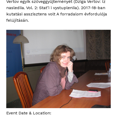
Vertov egyik szöveggyűjteményét (Dziga Vertov: Iz
n
naslediia. Vol. 2: Stat’i i vystupleniia). 2017-18-ban
d
kutatási asszisztens volt A forradalom évfordulója
r
felújításán.
o
G
r
o
p
p
l
e
r
o
Event Date & Location: