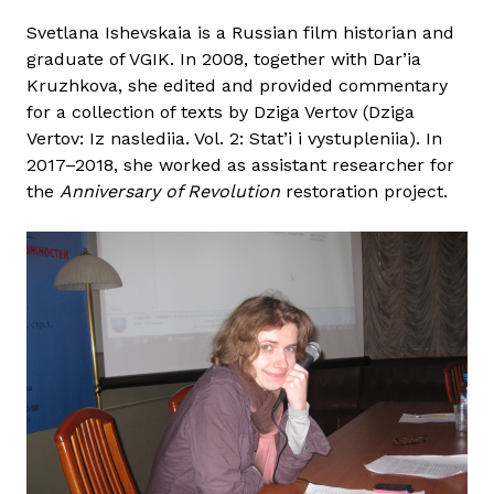
e
Svetlana Ishevskaia is a Russian film historian and
t
graduate of VGIK. In 2008, together with Dar’ia
l
Kruzhkova, she edited and provided commentary
a
for a collection of texts by Dziga Vertov (Dziga
n
Vertov: Iz naslediia. Vol. 2: Stat’i i vystupleniia). In
a
2017–2018, she worked as assistant researcher for
I
the
Anniversary of Revolution
restoration project.
s
h
e
v
s
k
a
i
a