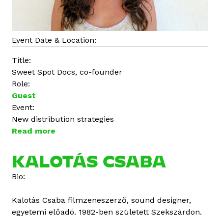
Event Date & Location:
Title:
Sweet Spot Docs, co-founder
Role:
Guest
Event:
New distribution strategies
Read more
a
b
o
KALOTÁS CSABA
u
Bio:
t
B
Kalotás Csaba filmzeneszerző, sound designer,
o
egyetemi előadó. 1982-ben született Szekszárdon.
j