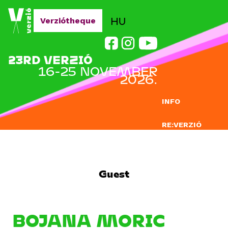
Jump to navigation
HU
Verziótheque
23RD VERZIÓ
16-25 NOVEMBER
2026.
INFO
RE:VERZIÓ
SUBMISSION
DOCLAB
Guest
EDUCATION
BLOG
BOJANA MORIC