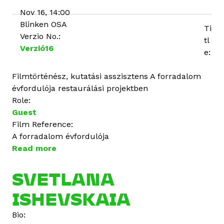
Nov 16, 14:00
Blinken OSA
Ti
Verzio No.:
tl
Verzió16
e:
Filmtörténész, kutatási asszisztens A forradalom
évfordulója restaurálási projektben
Role:
Guest
Film Reference:
A forradalom évfordulója
Read more
a
b
o
SVETLANA
u
ISHEVSKAIA
t
S
Bio:
v