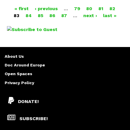
u
P
« first
t
‹ previous
…
79
80
81
82
83
84
E
85
86
87
…
next ›
last »
A
v
G
e
l
E
y
n
S
About Us
e
F
Doc Around Europe
a
Open Spaces
y
Privacy Policy
e
-
H
DONATE!
o
r
SUBSCRIBE!
a
k