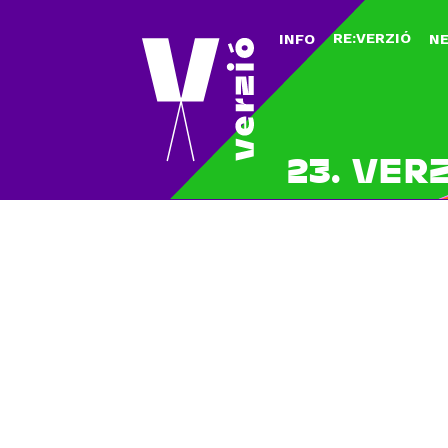
RE:VERZIÓ
INFO
N
23. VER