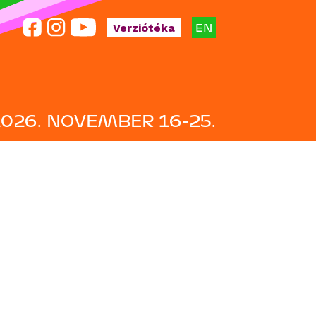
EN
Verziótéka
2026. NOVEMBER 16-25.