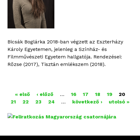
Bicsák Boglárka 2018-ban végzett az Eszterházy
Károly Egyetemen, jelenleg a Színház- és
Filmművészeti Egyetem hallgatója. Rendezései:
Rőzse (2017), Tisztán emlékszem (2018).
« első
‹ előző
…
16
17
18
19
20
O
21
22
23
24
…
következő ›
utolsó »
L
D
A