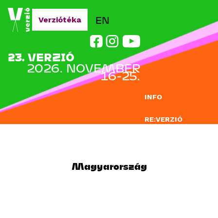
Jump to navigation
EN
Verziótéka
23. VERZIÓ
2026. NOVEMBER
16-25.
INFO
RE:VERZIÓ
NEVEZÉS
DOCLAB
Magyarország
OKTATÁS
BLOG