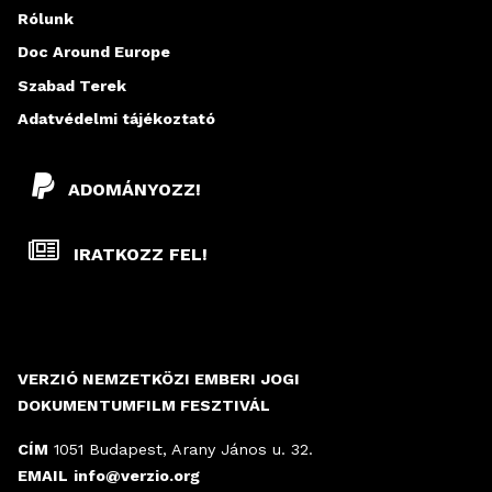
Rólunk
L
Doc Around Europe
A
Szabad Terek
K
Adatvédelmi tájékoztató
ADOMÁNYOZZ!
IRATKOZZ FEL!
VERZIÓ NEMZETKÖZI EMBERI JOGI
DOKUMENTUMFILM FESZTIVÁL
CÍM
1051 Budapest, Arany János u. 32.
EMAIL
info@verzio.org