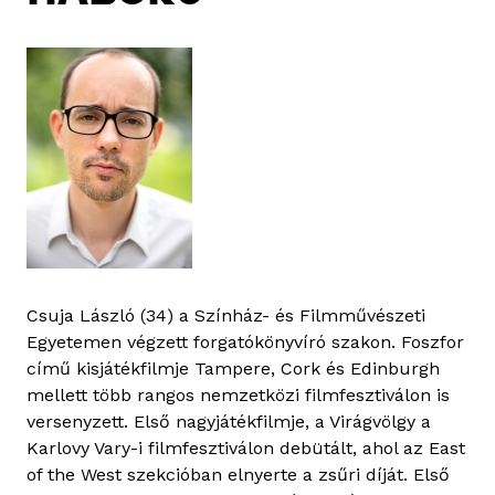
Csuja László (34) a Színház- és Filmművészeti
Egyetemen végzett forgatókönyvíró szakon. Foszfor
című kisjátékfilmje Tampere, Cork és Edinburgh
mellett több rangos nemzetközi filmfesztiválon is
versenyzett. Első nagyjátékfilmje, a Virágvölgy a
Karlovy Vary-i filmfesztiválon debütált, ahol az East
of the West szekcióban elnyerte a zsűri díját. Első