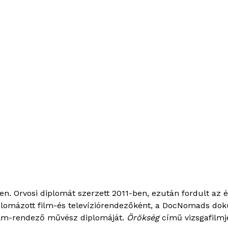
. Orvosi diplomát szerzett 2011-ben, ezután fordult az é
plomázott film-és televíziórendezőként, a DocNomads d
lm-rendező művész diplomáját.
Örökség
című vizsgafilmjé