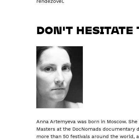
rendezővel.
DON'T HESITATE
Anna Artemyeva was born in Moscow. She g
Masters at the DocNomads documentary di
more than 50 festivals around the world, 