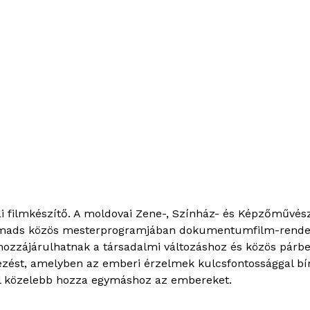
 filmkészítő. A moldovai Zene-, Színház- és Képzőművés
ads közös mesterprogramjában dokumentumfilm-rendező 
hozzájárulhatnak a társadalmi változáshoz és közös párbes
ezést, amelyben az emberi érzelmek kulcsfontossággal bír
ül közelebb hozza egymáshoz az embereket.