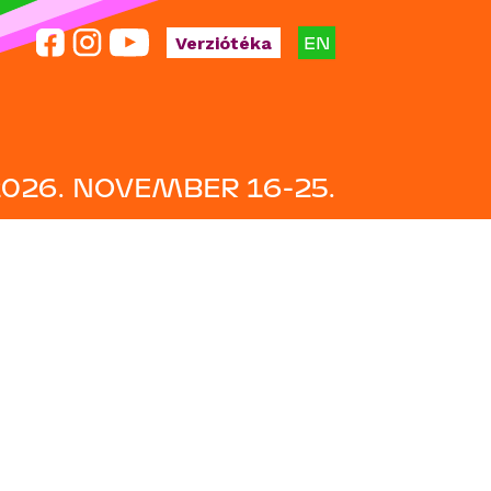
EN
Verziótéka
2026. NOVEMBER 16-25.