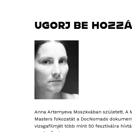
UGORJ BE HOZZ
Anna Artemyeva Moszkvában született. A M
Masters fokozatát a DocNomads dokumentu
vizsgafilmjét több mint 50 fesztiválra hív