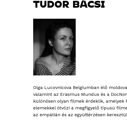
TUDOR BÁCSI
Olga Lucovnicova Belgiumban élő moldovai
valamint az Erasmus Mundus és a DocNom
különösen olyan filmek érdeklik, amelyek 
elemekkel ötvözi a megfigyelő típusú film
az empátián és az együttérzésen kereszt