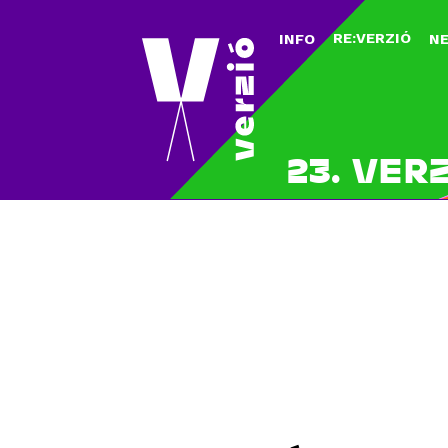
RE:VERZIÓ
INFO
N
23. VER