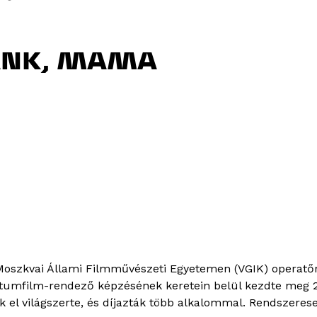
ÁNK, MAMA
oszkvai Állami Filmművészeti Egyetemen (VGIK) operatőr
mfilm-rendező képzésének keretein belül kezdte meg 20
ták el világszerte, és díjazták több alkalommal. Rendszeres