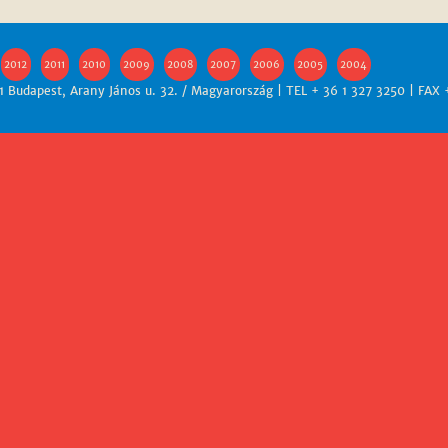
2012
2011
2010
2009
2008
2007
2006
2005
2004
 Budapest, Arany János u. 32. / Magyarország | TEL + 36 1 327 3250 | FAX 