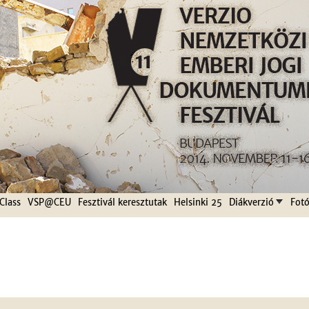
Jump to navigation
Class
VSP@CEU
Fesztivál keresztutak
Helsinki 25
Diákverzió
Fotó