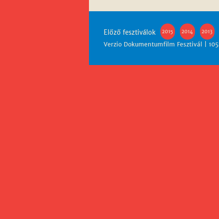
Előző fesztiválok
2015
2014
2013
Verzio Dokumentumfilm Fesztivál | 1051