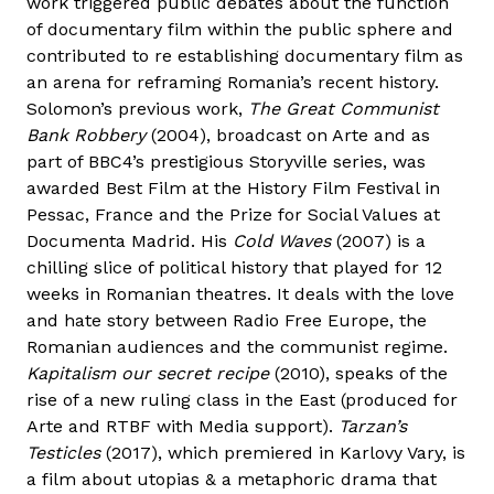
work triggered public debates about the function
of documentary film within the public sphere and
contributed to re establishing documentary film as
an arena for reframing Romania’s recent history.
Solomon’s previous work,
The Great Communist
Bank Robbery
(2004), broadcast on Arte and as
part of BBC4’s prestigious Storyville series, was
awarded Best Film at the History Film Festival in
Pessac, France and the Prize for Social Values at
Documenta Madrid. His
Cold Waves
(2007) is a
chilling slice of political history that played for 12
weeks in Romanian theatres. It deals with the love
and hate story between Radio Free Europe, the
Romanian audiences and the communist regime.
Kapitalism our secret recipe
(2010), speaks of the
rise of a new ruling class in the East (produced for
Arte and RTBF with Media support).
Tarzan’s
Testicles
(2017), which premiered in Karlovy Vary, is
a film about utopias & a metaphoric drama that