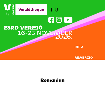
Jump to navigation
HU
Verziótheque
23RD VERZIÓ
16-25 NOVEMBER
2026.
INFO
RE:VERZIÓ
SUBMISSION
DOCLAB
Romanian
EDUCATION
BLOG