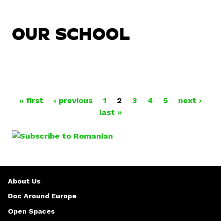
OUR SCHOOL
P
« first
‹ previous
1
2
3
4
5
next ›
last »
A
G
E
S
About Us
Doc Around Europe
Open Spaces