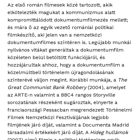
Az első román filmesek közé tartozott, akik
elkötelezték magukat a kommunizmus alatt
kompromittálódott dokumentumfilmezés mellett;
és mára ő az egyik vezető romániai politikai
filmkészítő, aki jelen van a nemzetközi
dokumentumfilmes színtéren is. Legújabb munkái
nyilvános vitákat generáltak a dokumentumfilm
közéleten belül betöltött funkciójáról, és
hozzájárultak ahhoz, hogy a dokumentumfilm a
közelmúltbeli történelem újragondolásának
színterévé váljon megint. Korábbi munkája, a
The
Great Communist Bank Robbery
(2004), amelyet
az ARTE-n valamint a BBC4 rangos Storyville
sorozatának részeként sugároztak, elnyerte a
franciaországi Pessacban megrendezett Történelmi
Filmek Nemzetközi Fesztiváljának legjobb
filmjének járó díját, valamint a Documenta Madrid
társadalmi értékekért járó díját. A
Hideg hullámok
(2007) című filmje a politikai történelem egyik