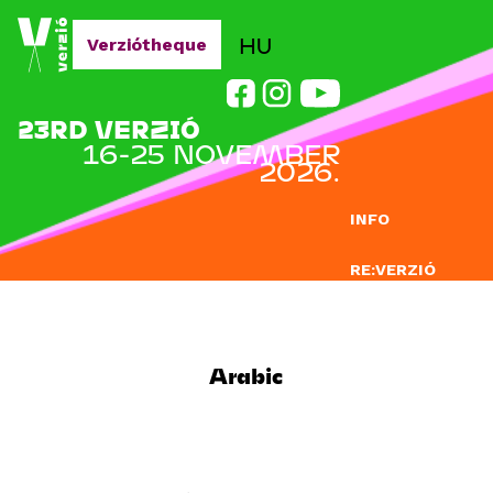
Jump to navigation
HU
Verziótheque
23RD VERZIÓ
16-25 NOVEMBER
2026.
INFO
RE:VERZIÓ
SUBMISSION
DOCLAB
Arabic
EDUCATION
BLOG