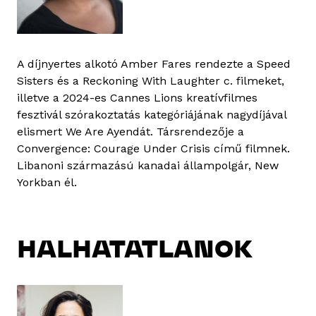
A díjnyertes alkotó Amber Fares rendezte a Speed
Sisters és a Reckoning With Laughter c. filmeket,
illetve a 2024-es Cannes Lions kreatívfilmes
fesztivál szórakoztatás kategóriájának nagydíjával
elismert We Are Ayendát. Társrendezője a
Convergence: Courage Under Crisis című filmnek.
Libanoni származású kanadai állampolgár, New
Yorkban él.
HALHATATLANOK