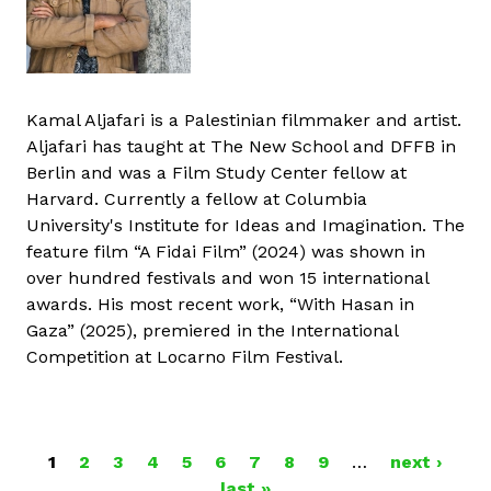
Kamal Aljafari is a Palestinian filmmaker and artist.
Aljafari has taught at The New School and DFFB in
Berlin and was a Film Study Center fellow at
Harvard. Currently a fellow at Columbia
University's Institute for Ideas and Imagination. The
feature film “A Fidai Film” (2024) was shown in
over hundred festivals and won 15 international
awards. His most recent work, “With Hasan in
Gaza” (2025), premiered in the International
Competition at Locarno Film Festival.
1
2
3
4
5
6
7
8
9
…
next ›
P
last »