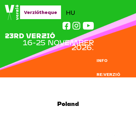
Jump to navigation
HU
Verziótheque
23RD VERZIÓ
16-25 NOVEMBER
2026.
INFO
RE:VERZIÓ
SUBMISSION
DOCLAB
Poland
EDUCATION
BLOG