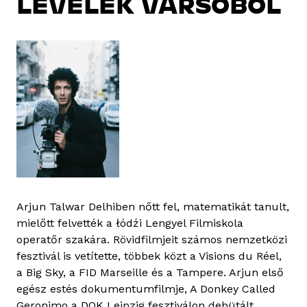
LEVELEK VARSÓBÓL
Arjun Talwar Delhiben nőtt fel, matematikát tanult,
mielőtt felvették a łódźi Lengyel Filmiskola
operatőr szakára. Rövidfilmjeit számos nemzetközi
fesztivál is vetítette, többek közt a Visions du Réel,
a Big Sky, a FID Marseille és a Tampere. Arjun első
egész estés dokumentumfilmje, A Donkey Called
Geronimo a DOK Leipzig fesztiválon debütált,