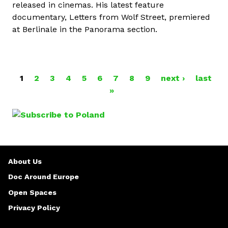
released in cinemas. His latest feature
documentary, Letters from Wolf Street, premiered
at Berlinale in the Panorama section.
1
2
3
4
5
6
7
8
9
next ›
last
P
»
A
G
E
About Us
S
Doc Around Europe
Open Spaces
Privacy Policy