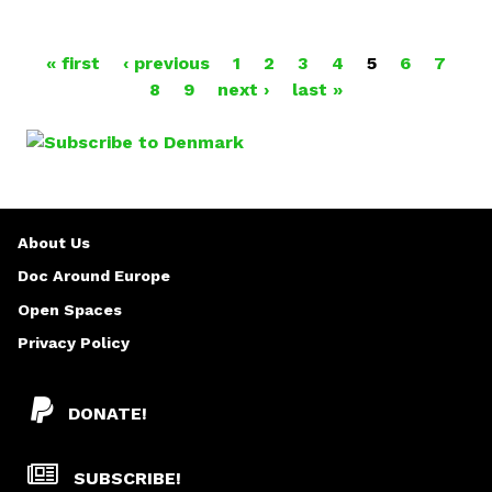
P
« first
‹ previous
1
2
3
4
5
6
7
8
9
next ›
last »
A
G
E
S
About Us
Doc Around Europe
Open Spaces
Privacy Policy
DONATE!
SUBSCRIBE!