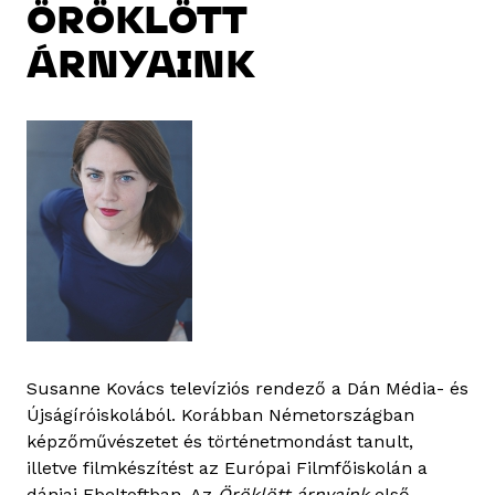
ÖRÖKLÖTT
ÁRNYAINK
Susanne Kovács televíziós rendező a Dán Média- és
Újságíróiskolából. Korábban Németországban
képzőművészetet és történetmondást tanult,
illetve filmkészítést az Európai Filmfőiskolán a
dániai Ebeltoftban. Az
Öröklött árnyaink
első