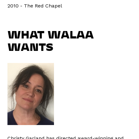
2010 - The Red Chapel
WHAT WALAA
WANTS
Christy Garland has directed award-winning and