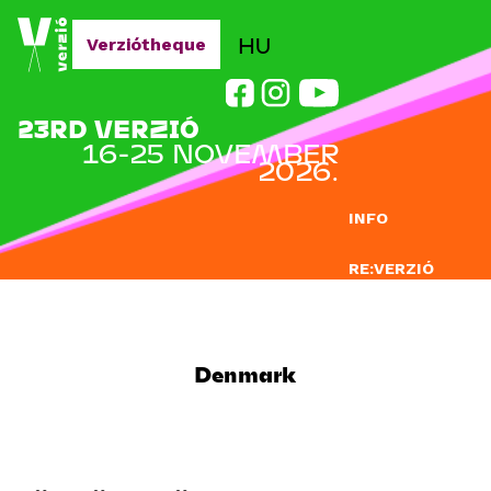
Jump to navigation
HU
Verziótheque
23RD VERZIÓ
16-25 NOVEMBER
2026.
INFO
RE:VERZIÓ
SUBMISSION
DOCLAB
Denmark
EDUCATION
BLOG