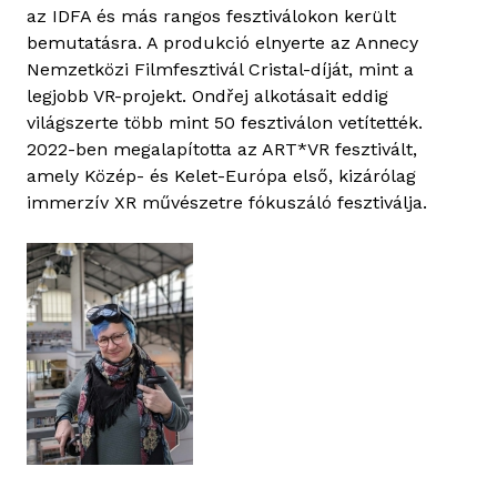
az IDFA és más rangos fesztiválokon került
bemutatásra. A produkció elnyerte az Annecy
Nemzetközi Filmfesztivál Cristal-díját, mint a
legjobb VR-projekt. Ondřej alkotásait eddig
világszerte több mint 50 fesztiválon vetítették.
2022-ben megalapította az ART*VR fesztivált,
amely Közép- és Kelet-Európa első, kizárólag
immerzív XR művészetre fókuszáló fesztiválja.