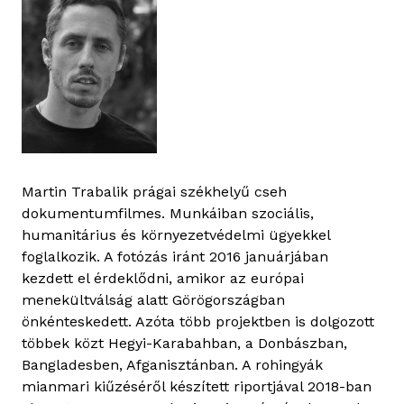
Martin Trabalik prágai székhelyű cseh
dokumentumfilmes. Munkáiban szociális,
humanitárius és környezetvédelmi ügyekkel
foglalkozik. A fotózás iránt 2016 januárjában
kezdett el érdeklődni, amikor az európai
menekültválság alatt Görögországban
önkénteskedett. Azóta több projektben is dolgozott
többek közt Hegyi-Karabahban, a Donbászban,
Bangladesben, Afganisztánban. A rohingyák
mianmari kiűzéséről készített riportjával 2018-ban