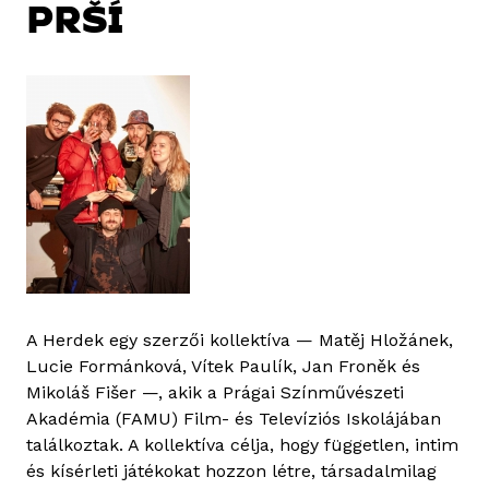
PRŠÍ
A Herdek egy szerzői kollektíva — Matěj Hložánek,
Lucie Formánková, Vítek Paulík, Jan Froněk és
Mikoláš Fišer —, akik a Prágai Színművészeti
Akadémia (FAMU) Film- és Televíziós Iskolájában
találkoztak. A kollektíva célja, hogy független, intim
és kísérleti játékokat hozzon létre, társadalmilag