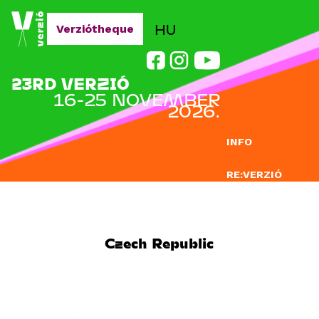
Jump to navigation
HU
Verziótheque
23RD VERZIÓ
16-25 NOVEMBER
2026.
INFO
RE:VERZIÓ
SUBMISSION
DOCLAB
Czech Republic
EDUCATION
BLOG