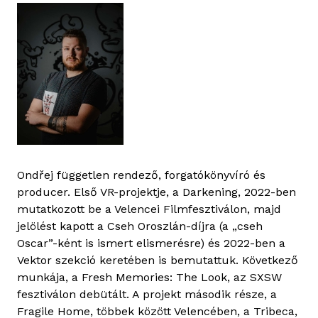
Ondřej független rendező, forgatókönyvíró és
producer. Első VR-projektje, a Darkening, 2022-ben
mutatkozott be a Velencei Filmfesztiválon, majd
jelölést kapott a Cseh Oroszlán-díjra (a „cseh
Oscar”-ként is ismert elismerésre) és 2022-ben a
Vektor szekció keretében is bemutattuk. Következő
munkája, a Fresh Memories: The Look, az SXSW
fesztiválon debütált. A projekt második része, a
Fragile Home, többek között Velencében, a Tribeca,