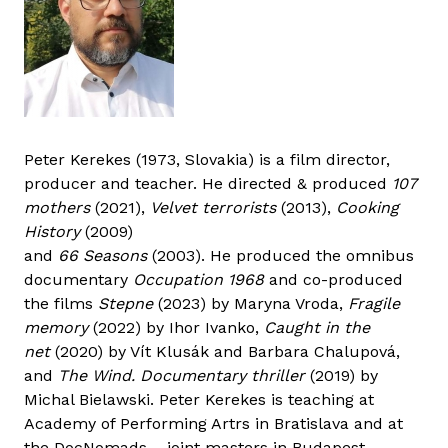
Peter Kerekes (1973, Slovakia) is a film director,
producer and teacher. He directed & produced
107
mothers
(2021),
Velvet terrorists
(2013),
Cooking
History
(2009)
and
66 Seasons
(2003). He produced the omnibus
documentary
Occupation 1968
and co-produced
the films
Stepne
(2023) by Maryna Vroda,
Fragile
memory
(2022) by Ihor Ivanko,
Caught in the
net
(2020) by Vít Klusák and Barbara Chalupová,
and
The Wind. Documentary thriller
(2019) by
Michal Bielawski. Peter Kerekes is teaching at
Academy of Performing Artrs in Bratislava and at
the DocNomads – joint masters in Budapest.