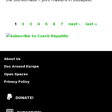
1
2
3
4
5
6
7
next ›
last »
P
A
G
E
About Us
S
Doc Around Europe
Open Spaces
Privacy Policy
DONATE!