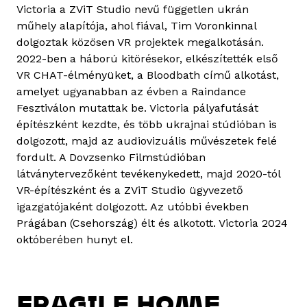
Victoria a ZViT Studio nevű független ukrán
műhely alapítója, ahol fiával, Tim Voronkinnal
dolgoztak közösen VR projektek megalkotásán.
2022-ben a háború kitörésekor, elkészítették első
VR CHAT-élményüket, a Bloodbath című alkotást,
amelyet ugyanabban az évben a Raindance
Fesztiválon mutattak be. Victoria pályafutását
építészként kezdte, és több ukrajnai stúdióban is
dolgozott, majd az audiovizuális művészetek felé
fordult. A Dovzsenko Filmstúdióban
látványtervezőként tevékenykedett, majd 2020-tól
VR-építészként és a ZViT Studio ügyvezető
igazgatójaként dolgozott. Az utóbbi években
Prágában (Csehország) élt és alkotott. Victoria 2024
októberében hunyt el.
FRAGILE HOME