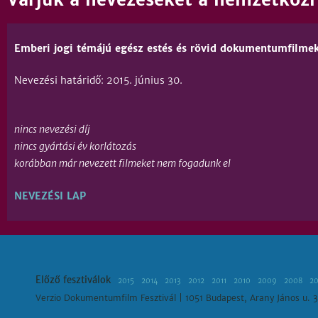
Emberi jogi témájú egész estés és rövid dokumentumfilmek
Nevezési határidő: 2015. június 30.
nincs nevezési díj
nincs gyártási év korlátozás
korábban már nevezett filmeket nem fogadunk el
NEVEZÉSI LAP
Előző fesztiválok
2015
2014
2013
2012
2011
2010
2009
2008
2
Verzio Dokumentumfilm Fesztivál | 1051 Budapest, Arany János u. 3