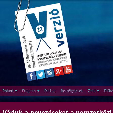
Jump to navigation
Rólunk
Program
DocLab
Beszélgetések
Zsűri
Diákv
Várjuk a nevezéseket a nemzetköz