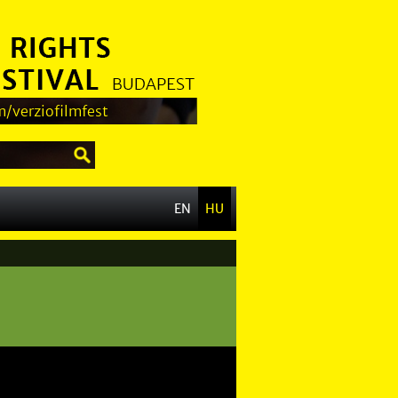
/verziofilmfest
EN
HU