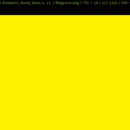
 Budapest, Arany János u. 32. / Magyarország | TEL + 36 1 327 3250 | FAX 