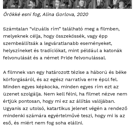
Örökké esni fog, Alina Gorlova, 2020
Számtalan “vizuális rím” található meg a filmben,
melyeknek célja, hogy összekössék, vagy épp
szembeállítsák a legváratlanabb eseményeket,
helyszíneket és tradíciókat, mint például a katonák
felvonulását és a német Pride felvonulással.
A filmnek van egy határozott tézise a háború és béke
körforgásáról, és az egész narratíva erre épül fel.
Minden egyes képkocka, minden egyes rím ezt az
üzenet szolgálja. Nem kell félni, ha filmet nézve nem
értjük pontosan, hogy mi ez az állítás valójában.
Ugyanis az utolsó, katartikus jelenet végén a rendező
mindenki számára egyértelművé teszi, hogy mi is az
eső, és miért nem fog soha elállni.