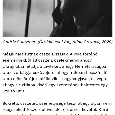
Andriy Suleyman (Örökké esni fog, Alina Gorlova, 2020)
Mégis nála futnak össze a szálak. A vele történő
eseményekből áll össze a cselekmény: ahogy
Ukrajnában ellátja a civileket, ahogy Németországba
utazik a bátyja esküvőjére, ahogy Irakban hosszú idő
után először újra találkozik a nagybátyjával, és végül
ahogy a Szíriába kíséri egy szerettének holttestét egy
utolsó útra.
Sokrétű, összetett személyisége teszi őt egy olyan nem
megszokott főszereplővé, akit érdemes követni. Kurd