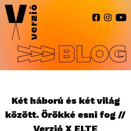
Jump to navigation
Két háború és két világ
között. Örökké esni fog //
Verzió X ELTE