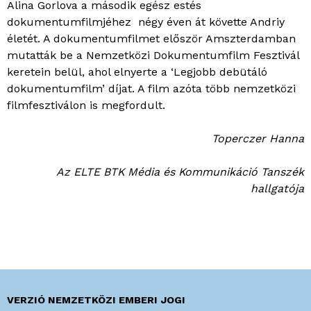
Alina Gorlova a második egész estés
dokumentumfilmjéhez négy éven át követte Andriy
életét. A dokumentumfilmet először Amszterdamban
mutatták be a Nemzetközi Dokumentumfilm Fesztivál
keretein belül, ahol elnyerte a ‘Legjobb debütáló
dokumentumfilm’ díjat. A film azóta több nemzetközi
filmfesztiválon is megfordult.
Toperczer Hanna
Az ELTE BTK Média és Kommunikáció Tanszék
hallgatója
VERZIÓ NEMZETKÖZI EMBERI JOGI