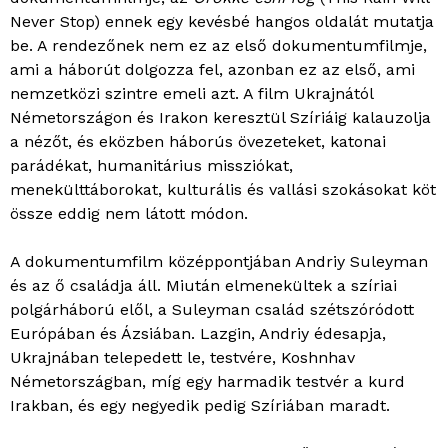
Never Stop) ennek egy kevésbé hangos oldalát mutatja
be. A rendezőnek nem ez az első dokumentumfilmje,
ami a háborút dolgozza fel, azonban ez az első, ami
nemzetközi szintre emeli azt. A film Ukrajnától
Németországon és Irakon keresztül Szíriáig kalauzolja
a nézőt, és eközben háborús övezeteket, katonai
parádékat, humanitárius missziókat,
menekülttáborokat, kulturális és vallási szokásokat köt
össze eddig nem látott módon.
A dokumentumfilm középpontjában Andriy Suleyman
és az ő családja áll. Miután elmenekültek a szíriai
polgárháború elől, a Suleyman család szétszóródott
Európában és Ázsiában. Lazgin, Andriy édesapja,
Ukrajnában telepedett le, testvére, Koshnhav
Németországban, míg egy harmadik testvér a kurd
Irakban, és egy negyedik pedig Szíriában maradt.