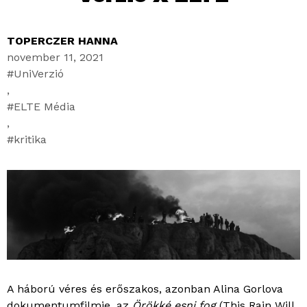
TOPERCZER HANNA
november 11, 2021
UniVerzió
,
ELTE Média
,
kritika
A háború véres és erőszakos, azonban Alina Gorlova
dokumentumfilmje, az
Örökké esni fog
(This Rain Will