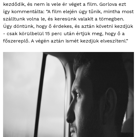
kezdődik, és nem is vele ér véget a film. Gorlova ezt
így kommentálta: “A film elején úgy tűnik, mintha most
szálltunk volna le, és keresünk valakit a tömegben.
Úgy döntünk, hogy ő érdekes, és aztán követni kezdjük
- csak körülbelül 15 perc után értjük meg, hogy ő a
főszereplő. A végén aztán ismét kezdjük elveszíteni.”