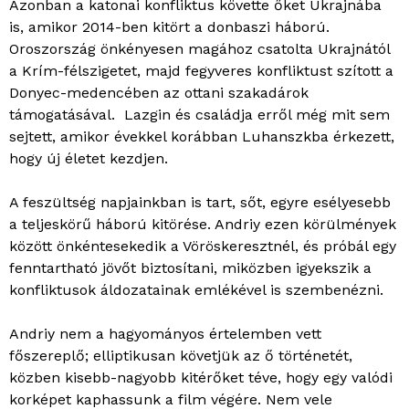
Azonban a katonai konfliktus követte őket Ukrajnába
is, amikor 2014-ben kitört a donbaszi háború.
Oroszország önkényesen magához csatolta Ukrajnától
a Krím-félszigetet, majd fegyveres konfliktust szított a
Donyec-medencében az ottani szakadárok
támogatásával. Lazgin és családja erről még mit sem
sejtett, amikor évekkel korábban Luhanszkba érkezett,
hogy új életet kezdjen.
A feszültség napjainkban is tart, sőt, egyre esélyesebb
a teljeskörű háború kitörése. Andriy ezen körülmények
között önkéntesekedik a Vöröskeresztnél, és próbál egy
fenntartható jövőt biztosítani, miközben igyekszik a
konfliktusok áldozatainak emlékével is szembenézni.
Andriy nem a hagyományos értelemben vett
főszereplő; elliptikusan követjük az ő történetét,
közben kisebb-nagyobb kitérőket téve, hogy egy valódi
korképet kaphassunk a film végére. Nem vele