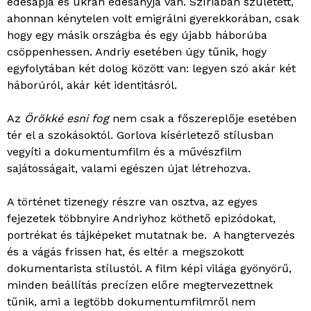
édesapja és ukrán édesanyja van. Szíriában született,
ahonnan kénytelen volt emigrálni gyerekkorában, csak
hogy egy másik országba és egy újabb háborúba
csöppenhessen. Andriy esetében úgy tűnik, hogy
egyfolytában két dolog között van: legyen szó akár két
háborúról, akár két identitásról.
Az
Örökké esni fog
nem csak a főszereplője esetében
tér el a szokásoktól. Gorlova kísérletező stílusban
vegyíti a dokumentumfilm és a művészfilm
sajátosságait, valami egészen újat létrehozva.
A történet tizenegy részre van osztva, az egyes
fejezetek többnyire Andriyhoz köthető epizódokat,
portrékat és tájképeket mutatnak be. A hangtervezés
és a vágás frissen hat, és eltér a megszokott
dokumentarista stílustól. A film képi világa gyönyörű,
minden beállítás precízen előre megtervezettnek
tűnik, ami a legtöbb dokumentumfilmről nem