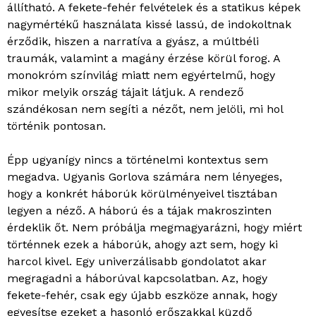
állítható. A fekete-fehér felvételek és a statikus képek
nagymértékű használata kissé lassú, de indokoltnak
érződik, hiszen a narratíva a gyász, a múltbéli
traumák, valamint a magány érzése körül forog. A
monokróm színvilág miatt nem egyértelmű, hogy
mikor melyik ország tájait látjuk. A rendező
szándékosan nem segíti a nézőt, nem jelöli, mi hol
történik pontosan.
Épp ugyanígy nincs a történelmi kontextus sem
megadva. Ugyanis Gorlova számára nem lényeges,
hogy a konkrét háborúk körülményeivel tisztában
legyen a néző. A háború és a tájak makroszinten
érdeklik őt. Nem próbálja megmagyarázni, hogy miért
történnek ezek a háborúk, ahogy azt sem, hogy ki
harcol kivel. Egy univerzálisabb gondolatot akar
megragadni a háborúval kapcsolatban. Az, hogy
fekete-fehér, csak egy újabb eszköze annak, hogy
egyesítse ezeket a hasonló erőszakkal küzdő