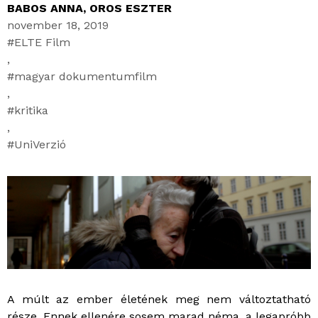
BABOS ANNA
,
OROS ESZTER
november 18, 2019
ELTE Film
,
magyar dokumentumfilm
,
kritika
,
UniVerzió
A múlt az ember életének meg nem változtatható
része. Ennek ellenére sosem marad néma, a legapróbb