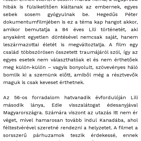
hibák is fülsiketítően kiáltanak az embernek, egyes
sebek sosem gyógyulnak be. Hegedűs Péter
dokumentumfilmjében is ez a téma kap hangot akkor,
amikor bemutatja a 84 éves Lili történetét, aki
anyaként egyetlen döntésével nemcsak saját, hanem
leszármazottai életét is megváltoztatja. A film egy
család többszörösen összetett traumájáról szól, így az
egyes esetek nem választhatóak el és nem érthetőek
meg külön-külön – vagyis bonyolult, szövevényes háló
bomlik ki a szemünk előtt, amiből még a résztvevők
maguk is csak keveset érthetnek.
Az 56-os forradalom hatvanadik évfordulóján Lili
második lánya, Edie visszalátogat édesanyjával
Magyarországra. Számára viszont az utazás itt nem ér
véget, mivel hamarosan tovább indul Kanadába, ahol
féltestvérével szeretné rendezni a helyzetet. A filmet a
sorsszerű párhuzamok teszik érdekessé, ennek