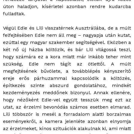
úton haladjon, kísérletei azonban rendre kudarcba
fulladtak.
Végül Edie és Lili visszatérnek Ausztráliába, de a múlt
felfejtésében Edie nem áll meg – nagyapja után kutat,
ezúttal egy magyar szakember segítségével. Eközben a
két nő új házba költözik, és bár Lili világossá teszi,
hogy számára ez a kora miatt már inkább teher mint
szükség, Edie nem tágít az ötlettől. A múlt
megfejtésének bűvölete, a továbblépés kényszerítő
ereje erős párhuzammal kapcsolódik a költözés,
építkezés szinte abszurd gondolatához, mindkét
kezdeményezés meddőnek bizonyul. Annak ellenére,
hogy nézőként Edie-vel együtt tesszük meg ezt az
utat, az érzelmi bevonódás számos esetben elmarad.
Lili többször is mesél a forradalom alatti borzalmas
eseményekről, a kamera jelenléte azonban elnyomja
az érzelmeket, kínos szituációk alakulnak ki, ami miatt