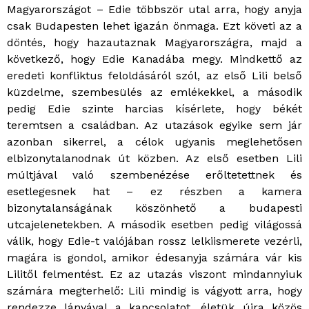
Magyarországot – Edie többször utal arra, hogy anyja
csak Budapesten lehet igazán önmaga. Ezt követi az a
döntés, hogy hazautaznak Magyarországra, majd a
következő, hogy Edie Kanadába megy. Mindkettő az
eredeti konfliktus feloldásáról szól, az első Lili belső
küzdelme, szembesülés az emlékekkel, a második
pedig Edie szinte harcias kísérlete, hogy békét
teremtsen a családban. Az utazások egyike sem jár
azonban sikerrel, a célok ugyanis meglehetősen
elbizonytalanodnak út közben. Az első esetben Lili
múltjával való szembenézése erőltetettnek és
esetlegesnek hat – ez részben a kamera
bizonytalanságának köszönhető a budapesti
utcajelenetekben. A második esetben pedig világossá
válik, hogy Edie-t valójában rossz lelkiismerete vezérli,
magára is gondol, amikor édesanyja számára vár kis
Lilitől felmentést. Ez az utazás viszont mindannyiuk
számára megterhelő: Lili mindig is vágyott arra, hogy
rendezze lányával a kapcsolatot, életük újra közös