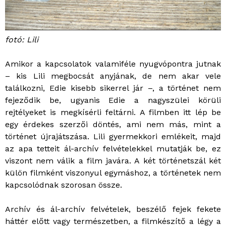
fotó: Lili
Amikor a kapcsolatok valamiféle nyugvópontra jutnak
– kis Lili megbocsát anyjának, de nem akar vele
találkozni, Edie kisebb sikerrel jár –, a történet nem
fejeződik be, ugyanis Edie a nagyszülei körüli
rejtélyeket is megkísérli feltárni. A filmben itt lép be
egy érdekes szerzői döntés, ami nem más, mint a
történet újrajátszása. Lili gyermekkori emlékeit, majd
az apa tetteit ál-archív felvételekkel mutatják be, ez
viszont nem válik a film javára. A két történetszál két
külön filmként viszonyul egymáshoz, a történetek nem
kapcsolódnak szorosan össze.
Archív és ál-archív felvételek, beszélő fejek fekete
háttér előtt vagy természetben, a filmkészítő a légy a