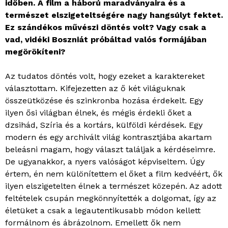
időben. A film a háború maradványaira és a
természet elszigeteltségére nagy hangsúlyt fektet.
Ez szándékos művészi döntés volt? Vagy csak a
vad, vidéki Boszniát próbáltad valós formájában
megörökíteni?
Az tudatos döntés volt, hogy ezeket a karaktereket
választottam. Kifejezetten az ő két világuknak
összeütközése és szinkronba hozása érdekelt. Egy
ilyen ősi világban élnek, és mégis érdekli őket a
dzsihád, Szíria és a kortárs, külföldi kérdések. Egy
modern és egy archivált világ kontrasztjába akartam
beleásni magam, hogy választ találjak a kérdéseimre.
De ugyanakkor, a nyers valóságot képviseltem. Úgy
értem, én nem különítettem el őket a film kedvéért, ők
ilyen elszigetelten élnek a természet közepén. Az adott
feltételek csupán megkönnyítették a dolgomat, így az
életüket a csak a legautentikusabb módon kellett
formálnom és ábrázolnom. Emellett ők nem