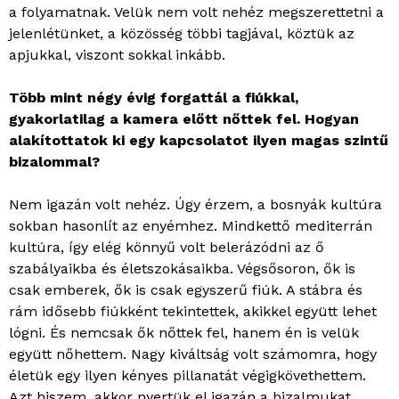
a folyamatnak. Velük nem volt nehéz megszerettetni a
jelenlétünket, a közösség többi tagjával, köztük az
apjukkal, viszont sokkal inkább.
Több mint négy évig forgattál a fiúkkal,
gyakorlatilag a kamera előtt nőttek fel. Hogyan
alakítottatok ki egy kapcsolatot ilyen magas szintű
bizalommal?
Nem igazán volt nehéz. Úgy érzem, a bosnyák kultúra
sokban hasonlít az enyémhez. Mindkettő mediterrán
kultúra, így elég könnyű volt belerázódni az ő
szabályaikba és életszokásaikba. Végsősoron, ők is
csak emberek, ők is csak egyszerű fiúk. A stábra és
rám idősebb fiúkként tekintettek, akikkel együtt lehet
lógni. És nemcsak ők nőttek fel, hanem én is velük
együtt nőhettem. Nagy kiváltság volt számomra, hogy
életük egy ilyen kényes pillanatát végigkövethettem.
Azt hiszem, akkor nyertük el igazán a bizalmukat,