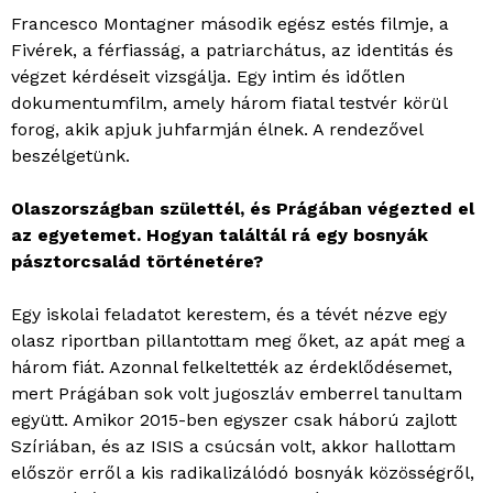
Francesco Montagner második egész estés filmje, a
Fivérek, a férfiasság, a patriarchátus, az identitás és
végzet kérdéseit vizsgálja. Egy intim és időtlen
dokumentumfilm, amely három fiatal testvér körül
forog, akik apjuk juhfarmján élnek. A rendezővel
beszélgetünk.
Olaszországban születtél, és Prágában végezted el
az egyetemet. Hogyan találtál rá egy bosnyák
pásztorcsalád történetére?
Egy iskolai feladatot kerestem, és a tévét nézve egy
olasz riportban pillantottam meg őket, az apát meg a
három fiát. Azonnal felkeltették az érdeklődésemet,
mert Prágában sok volt jugoszláv emberrel tanultam
együtt. Amikor 2015-ben egyszer csak háború zajlott
Szíriában, és az ISIS a csúcsán volt, akkor hallottam
először erről a kis radikalizálódó bosnyák közösségről,