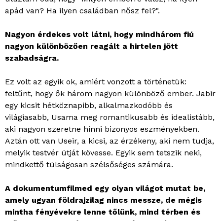
apád van? Ha ilyen családban nősz fel?".
Nagyon érdekes volt látni, hogy mindhárom fiú
nagyon különbözően reagált a hirtelen jött
szabadságra.
Ez volt az egyik ok, amiért vonzott a történetük:
feltűnt, hogy ők három nagyon különböző ember. Jabir
egy kicsit hétköznapibb, alkalmazkodóbb és
világiasabb, Usama meg romantikusabb és idealistább,
aki nagyon szeretne hinni bizonyos eszményekben.
Aztán ott van Useir, a kicsi, az érzékeny, aki nem tudja,
melyik testvér útját kövesse. Egyik sem tetszik neki,
mindkettő túlságosan szélsőséges számára.
A dokumentumfilmed egy olyan világot mutat be,
amely ugyan földrajzilag nincs messze, de mégis
mintha fényévekre lenne tőlünk, mind térben és