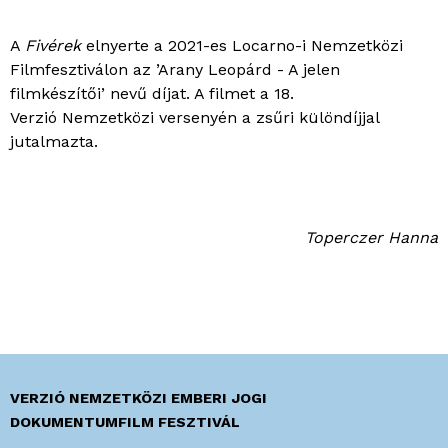
A
Fivérek
elnyerte a 2021-es Locarno-i Nemzetközi
Filmfesztiválon az ’Arany Leopárd - A jelen
filmkészítői’ nevű díjat. A filmet a 18.
Verzió Nemzetközi versenyén a zsűri különdíjjal
jutalmazta.
Toperczer Hanna
VERZIÓ NEMZETKÖZI EMBERI JOGI
DOKUMENTUMFILM FESZTIVÁL