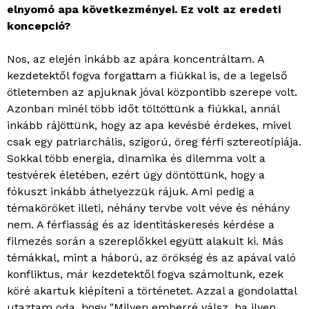
elnyomó apa következményei. Ez volt az eredeti
koncepció?
Nos, az elején inkább az apára koncentráltam. A
kezdetektől fogva forgattam a fiúkkal is, de a legelső
ötletemben az apjuknak jóval központibb szerepe volt.
Azonban minél több időt töltöttünk a fiúkkal, annál
inkább rájöttünk, hogy az apa kevésbé érdekes, mivel
csak egy patriarchális, szigorú, öreg férfi sztereotípiája.
Sokkal több energia, dinamika és dilemma volt a
testvérek életében, ezért úgy döntöttünk, hogy a
fókuszt inkább áthelyezzük rájuk. Ami pedig a
témaköröket illeti, néhány tervbe volt véve és néhány
nem. A férfiasság és az identitáskeresés kérdése a
filmezés során a szereplőkkel együtt alakult ki. Más
témákkal, mint a háború, az örökség és az apával való
konfliktus, már kezdetektől fogva számoltunk, ezek
köré akartuk kiépíteni a történetet. Azzal a gondolattal
utaztam oda, hogy "Milyen emberré válsz, ha ilyen