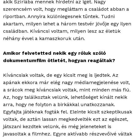
akik Szíriába mennek hirdetni az igét. Nagy
szerencsém volt, hogy megláttam a családot abban a
riportban. Annyira különlegesnek tűntek. Tudni
akartam, milyen lehet a három testvér jövője egy ilyen
családban. Kíváncsi voltam, milyen lesz az életük
néhány évvel a kamaszkoruk után.
Amikor felvetetted nekik egy róluk szóló
dokumentumfilm ötletét, hogyan reagáltak?
Kíváncsiak voltak, de egy kicsit meg is ijedtek. Az
apának ekkora már elég nagy médiamegjelenése volt,
a srácok meg kíváncsiak voltak, mint minden más fiú.
Az, hogy találkoztak velünk, lehetőséget kínált nekik
arra, hogy ne folyton a birkákkal unatkozzanak.
Egyfajta játéknak fogták fel. Eleinte kicsit szkeptikusak
voltak, de aztán lassan megkedvelték ezt az egészet,
játszani kezdtek velünk, és még jeleneteket is
javasoltak a filmhez. Egyre aktívabb részvevőivé váltak