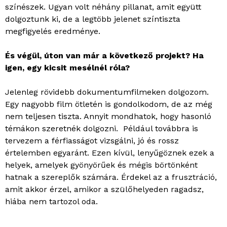
színészek. Ugyan volt néhány pillanat, amit együtt
dolgoztunk ki, de a legtöbb jelenet színtiszta
megfigyelés eredménye.
És végül, úton van már a következő projekt? Ha
igen, egy kicsit mesélnél róla?
Jelenleg rövidebb dokumentumfilmeken dolgozom.
Egy nagyobb film ötletén is gondolkodom, de az még
nem teljesen tiszta. Annyit mondhatok, hogy hasonló
témákon szeretnék dolgozni. Például továbbra is
tervezem a férfiasságot vizsgálni, jó és rossz
értelemben egyaránt. Ezen kívül, lenyűgöznek ezek a
helyek, amelyek gyönyörűek és mégis börtönként
hatnak a szereplők számára. Érdekel az a frusztráció,
amit akkor érzel, amikor a szülőhelyeden ragadsz,
hiába nem tartozol oda.