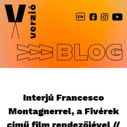
Jump to navigation
EN
Interjú Francesco
Montagnerrel, a Fivérek
című film rendezőjével //