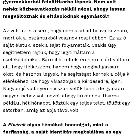
gyermekkorból felnőttkorba lépnek. Nem volt
nehéz közbeavatkozás nélkül nézni, ahogy lassan
megváltoznak és eltávolodnak egymástól?
Az volt az érzésem, hogy nem szabad beavatkoznom,
mert ők a jószántukból vesznek részt ebben. Ez az ő
saját életük, ezek a saját folyamataik. Csakis úgy
segíthettem rajtuk, hogy legitimáltam a
cselekedeteiket. Bármit is tettek, én nem azért voltam
ott, hogy ítélkezzem, hanem hogy meghallgassam
őket, és hasznos legyek, ha segítséget kérnek a céljaik
eléréséhez. De hogy válaszoljak a kérdésedre, igen.
Nagyon jó volt ilyen hosszan velük lenni, de gyakran
nagyon nehéz volt nézni, ahogy küzdenek. Usama
például hét hónapot, köztük egy teljes telet, töltött egy
sátorban, amíg az apja távol volt.
A
Fivérek
olyan témákat boncolgat, mint a
férfiasság, a saját identitás megtalálása és egy