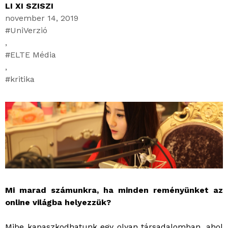
LI XI SZISZI
november 14, 2019
UniVerzió
,
ELTE Média
,
kritika
Mi marad számunkra, ha minden reményünket az
online világba helyezzük?
Mibe kapaszkodhatunk egy olyan társadalomban, ahol