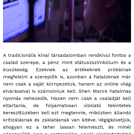
A tradicionális kínai társadalomban rendkívül fontos a
család szerepe, a pénz mint státuszszimbólum és a
büszkeség. Ezeknek az értékeknek próbálnak
megfelelni a szereplők is, azonban a fiataloknak már
nem csak a saját környezetük, hanem az online világ
elvárásaival is számolniuk kell. Shen Manre hatalmas
nyomás nehezedik, hiszen nem csak a családját kell
eltartania, de folyamatosan vizslató tekintetek
kereszttüzében kell ezt megtennie, miközben állandó
kritizálásnak és zaklatásnak van kitéve. Végigkövetjük,
ahogyan ez a teher lassan felemészti, és minél