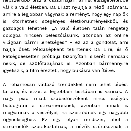
népszerűbb lesz a csatornáján, annál elszigeteltebbé
válik a való életben. Da Li azt nyújtja a nézői számára,
amire a legjobban vágynak: a reményt, hogy egy nap ők
is kitörhetnek szegényes életkörülményeikből, és
gazdagok lehetnek. „A való életben talán rengeteg
dologba nincsen beleszólásunk, azonban az online
világban bármi lehetséges.” – ez az a gondolat, ami
hajtja őket. Példaképként tekintenek Da Lire, és ő
kétségbeesetten próbálja bizonyítani sikerét nemcsak
nekik, de szülőfalujának is. Azonban bármennyire
igyekszik, a film érezteti, hogy bukásra van ítélve.
A rohamosan változó trendekkel nem lehet lépést
tartani, és ezzel a legtöbben tisztában is vannak. A
nagy piac miatt szabadúszóként nincs esélyük
boldogulni a streamereknek, azonban annak is
megvannak a veszélyei, ha szerződnek egy nagyobb
ügynökséghez. Ez egy olyan rendszer, ahol a
streamelők szórakoztatnak, a nézők szórakoznak, a