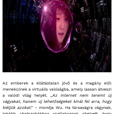
Az emberek a kilátástalan jövő és a magány elől
menekülnek a virtuális valóságba, amely lassan átveszi
a valódi világ helyét. „
Az internet nem teremt új
vágyakat, hanem új lehetőségeket kínál fel arra, hogy
kiéljük azokat
.” – mondja Wu. Ha társaságra vágynak,
inkább chatszobákhoz csatlakoznak ahelyett, hogy