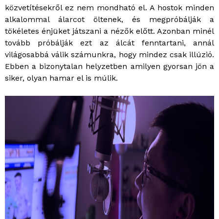
közvetítésekről ez nem mondható el. A hostok minden
alkalommal álarcot öltenek, és megpróbálják a
tökéletes énjüket játszani a nézők előtt. Azonban minél
tovább próbálják ezt az álcát fenntartani, annál
világosabbá válik számunkra, hogy mindez csak illúzió.
Ebben a bizonytalan helyzetben amilyen gyorsan jön a
siker, olyan hamar el is múlik.