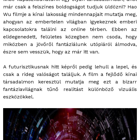
már csak a felszínes boldogságot tudjuk üldözni? Hao
Wu filmje a kínai lakosság mindennapjait mutatja meg,
ahogyan az embertelen világban igyekeznek emberi
kapcsolatokra találni az online térben. Ebben az
elidegenedett, felületes közegben nem csoda, hogy
miközben a jövőről fantáziálunk utópiáról álmodva,
észre sem vesszük, hogy az már itt van.
A futurisztikusnak hitt képről pedig lehull a lepel, és
csak a rideg valóságot találjuk. A film a fejlődő kínai
társadalmon keresztül mutatja meg ezt a bizarr
fantáziavilágnak tűnő realitást különböző vizuális
eszközökkel.