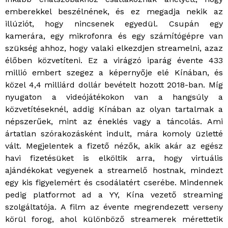
emberekkel beszélnének, és ez megadja nekik az
illúziót, hogy nincsenek egyedül. Csupán egy
kamerára, egy mikrofonra és egy számítógépre van
szükség ahhoz, hogy valaki elkezdjen streamelni, azaz
élőben közvetíteni. Ez a virágzó iparág évente 433
millió embert szegez a képernyője elé Kínában, és
közel 4,4 milliárd dollár bevételt hozott 2018-ban. Míg
nyugaton a videójátékokon van a hangsúly a
közvetítéseknél, addig Kínában az olyan tartalmak a
népszerűek, mint az éneklés vagy a táncolás. Ami
ártatlan szórakozásként indult, mára komoly üzletté
vált. Megjelentek a fizető nézők, akik akár az egész
havi fizetésüket is elköltik arra, hogy virtuális
ajándékokat vegyenek a streamelő hostnak, mindezt
egy kis figyelemért és csodálatért cserébe. Mindennek
pedig platformot ad a YY, Kína vezető streaming
szolgáltatója. A film az évente megrendezett verseny
körül forog, ahol különböző streamerek mérettetik