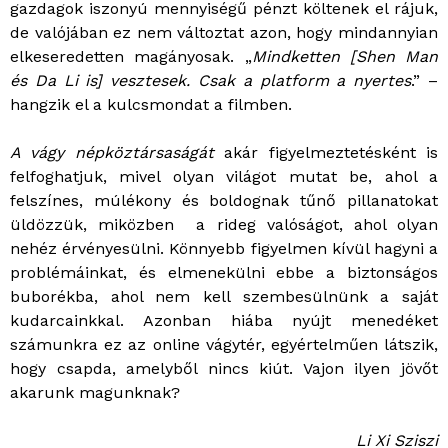
gazdagok iszonyú mennyiségű pénzt költenek el rájuk,
de valójában ez nem változtat azon, hogy mindannyian
elkeseredetten magányosak. „
Mindketten [Shen Man
és Da Li is] vesztesek. Csak a platform a nyertes
.” –
hangzik el a kulcsmondat a filmben.
A vágy népköztársaságát
akár figyelmeztetésként is
felfoghatjuk, mivel olyan világot mutat be, ahol a
felszínes, múlékony és boldognak tűnő pillanatokat
üldözzük, miközben a rideg valóságot, ahol olyan
nehéz érvényesülni. Könnyebb figyelmen kívül hagyni a
problémáinkat, és elmenekülni ebbe a biztonságos
buborékba, ahol nem kell szembesülnünk a saját
kudarcainkkal. Azonban hiába nyújt menedéket
számunkra ez az online vágytér, egyértelműen látszik,
hogy csapda, amelyből nincs kiút. Vajon ilyen jövőt
akarunk magunknak?
Li Xi Sziszi