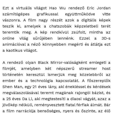
Ezt a virtuális világot Hao Wu rendező Eric Jordan
számítógépes grafikussal együttműködve vitte
vászonra. A film nagy részét azok a digitális képek
teszik ki, amelyek a chatszobák képzeletbeli terét
teremtik meg. A kép rendkívül zsúfolt, mintha az
online világ sűrűjében lennénk. Ezzel a 3D-s
animációval a néző könnyebben megérti és átlátja ezt
a kaotikus világot.
A rendező olyan Black Mirror-valóságként emlegeti a
filmjét, amelyben két népszerű streamer host
történetén keresztül ismerjük meg közelebbről az
ember és a technológia kapcsolatát. A főszereplők
Shen Man, egy 21 éves lány, aki énekléssel és kérdések
megválaszolásával teremt magának rajongói bázist, és
a 25 éves Da Li, aki megtestesíti a diaosi vágyát, azaz a
jövőkép nélküli, reményvesztett fiatal férfiak álmát. Bár
a film narrációja bensőséges, nyers és őszinte, az élő