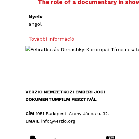
The role of a documentary in sho
Nyelv
angol
További információ
T
h
e
r
o
l
e
o
VERZIÓ NEMZETKÖZI EMBERI JOGI
f
DOKUMENTUMFILM FESZTIVÁL
a
d
CÍM
1051 Budapest, Arany János u. 32.
o
EMAIL
info@verzio.org
c
u