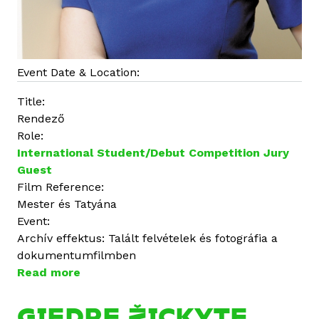
Event Date & Location:
Title:
Rendező
Role:
International Student/Debut Competition Jury
Guest
Film Reference:
Mester és Tatyána
Event:
Archív effektus: Talált felvételek és fotográfia a
dokumentumfilmben
Read more
a
b
o
GIEDRE ŽICKYTE