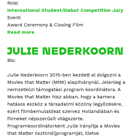
Role:
International Student/Debut Competition Jury
Event:
Award Ceremony & Closing Film
Read more
a
b
o
JULIE NEDERKOORN
u
Bio:
t
M
Julie Nederkoorn 2015-ben kezdett el dolgozni a
i
Movies that Matter (MtM) alapítványnál. Jelenleg a
h
nemzetközi támogatási program koordinátora. A
á
Movies that Matter hisz abban, hogy a kamera
l
hatásos eszköz a társadalmi közöny legyőzésére,
y
ezért filmbemutatókat szervez Hollandiában és
S
filmeket népszerűsít világszerte.
c
Programkoordinátorként Julie irányítja a Movies
h
that Matter ösztöndíjprogramját, illetve
w