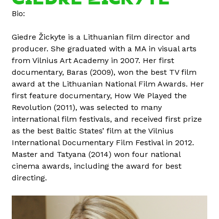
u
Bio:
t
G
Giedre Žickyte is a Lithuanian film director and
i
producer. She graduated with a MA in visual arts
e
from Vilnius Art Academy in 2007. Her first
d
documentary, Baras (2009), won the best TV film
r
award at the Lithuanian National Film Awards. Her
e
first feature documentary, How We Played the
Ž
Revolution (2011), was selected to many
i
international film festivals, and received first prize
c
as the best Baltic States’ film at the Vilnius
k
International Documentary Film Festival in 2012.
y
Master and Tatyana (2014) won four national
t
cinema awards, including the award for best
e
directing.