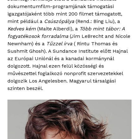
dokumentumfilm-programjának támogatási
igazgatójaként több mint 200 filmet támogatott,
mint például a
Csúszópálya
(Rend.: Bing Liu), a
Kedves kém
(Maite Alberdi), a
Több mint tábor: A
fogyatékosok forradalma
(Jim LeBrecht and Nicole
Newnham) és a
Tűzzel írva
( Rintu Thomas és
Sushmit Ghosh). A Sundance Institute előtt Hajnal
az Európai Uniónál és a kanadai kormánynál
dolgozott. Hajnal ezen felül közösségi és
művészettel foglalkozó nonprofit szervezetekkel
dolgozik Los Angelesben. Magyarul társalgási
szinten beszél.