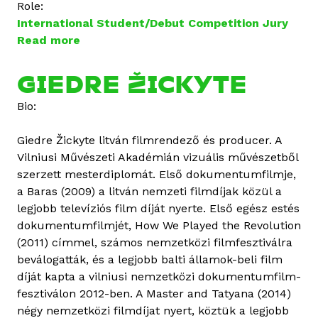
Role:
International Student/Debut Competition Jury
Read more
a
b
o
GIEDRE ŽICKYTE
u
Bio:
t
T
Giedre Žickyte litván filmrendező és producer. A
e
Vilniusi Művészeti Akadémián vizuális művészetből
r
szerzett mesterdiplomát. Első dokumentumfilmje,
é
a Baras (2009) a litván nemzeti filmdíjak közül a
z
legjobb televíziós film díját nyerte. Első egész estés
V
dokumentumfilmjét, How We Played the Revolution
i
(2011) címmel, számos nemzetközi filmfesztiválra
n
beválogatták, és a legjobb balti államok-beli film
c
díját kapta a vilniusi nemzetközi dokumentumfilm-
z
fesztiválon 2012-ben. A Master and Tatyana (2014)
e
négy nemzetközi filmdíjat nyert, köztük a legjobb