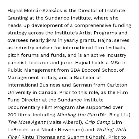
l
Hajnal Molnár-Szakács is the Director of Institute
n
Granting at the Sundance Institute, where she
á
heads up development of a comprehensive funding
r
strategy across the Institute’s Artist Programs and
-
oversees nearly $4M in yearly grants. Hajnal serves
S
as industry advisor for international film festivals,
z
pitch forums and funds, and is an active industry
a
panelist, lecturer and juror. Hajnal holds a MSc in
k
Public Management from SDA Bocconi School of
á
Management in Italy, and a Bachelor of
c
International Business and German from Carleton
s
University in Canada. Prior to this role, as the Film
H
Fund Director at the Sundance Institute
a
Documentary Film Program she supported over
j
200 films, including
Minding the Gap
(Dir: Bing Liu),
n
The Mole Agent
(Maite Alberdi),
Crip Camp
(Jim
a
LeBrecht and Nicole Newnham) and
Writing With
l
Fire
( Rintu Thomas and Sushmit Ghosh). Prior to