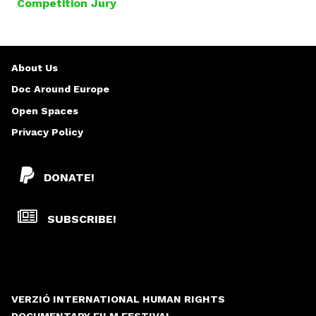
G
e
d
E
r
e
S
About Us
Ž
i
Doc Around Europe
c
Open Spaces
k
Privacy Policy
y
t
e
DONATE!
SUBSCRIBE!
VERZIÓ INTERNATIONAL HUMAN RIGHTS