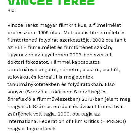
VINCZE TERÉZ
u
Bio:
t
J
Vincze Teréz magyar filmkritikus, a filmelmélet
u
professzora. 1999 óta a Metropolis filmelméleti és
l
filmtörténeti folyóirat szerkesztője. 2002 óta tanít
i
az ELTE filmelmélet és filmtörténet szakán,
e
ugyanezen az egyetemen 2009-ben szerzett
N
doktori fokozatot. Filmmel kapcsolatos
e
tanulmányai angolul, németül, olaszul, csehül,
d
szlovákul és koreaiul is megjelentek
e
tanulmánykötetekben és folyóiratokban. Első
r
könyve (Szerző a tükörben: Szerzőiség és
k
önreflexió a filmművészetben) 2013-ban jelent meg
o
magyarul. Számos európai és ázsiai filmfesztivál
o
zsűrijének volt tagja. 2000. óta tagja az
r
International Federation of Film Critics (FIPRESCI)
n
magyar tagozatának.