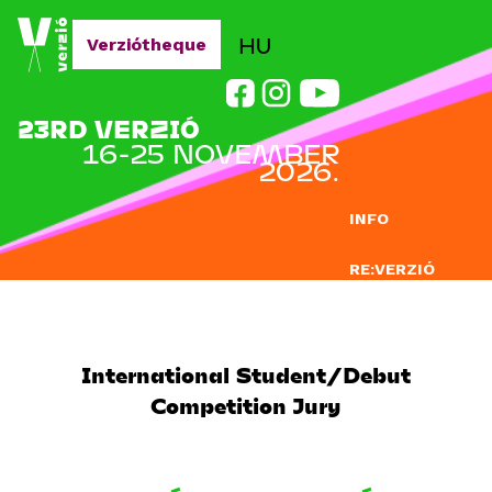
Jump to navigation
HU
Verziótheque
23RD VERZIÓ
16-25 NOVEMBER
2026.
INFO
RE:VERZIÓ
SUBMISSION
DOCLAB
International Student/Debut
Competition Jury
EDUCATION
BLOG