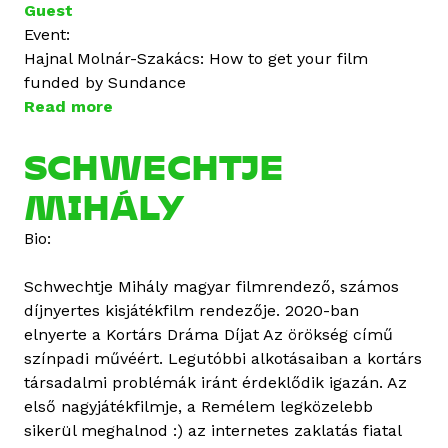
Guest
Event:
Hajnal Molnár-Szakács: How to get your film
funded by Sundance
Read more
a
b
o
SCHWECHTJE
u
MIHÁLY
t
H
Bio:
a
j
Schwechtje Mihály magyar filmrendező, számos
n
díjnyertes kisjátékfilm rendezője. 2020-ban
a
elnyerte a Kortárs Dráma Díjat Az örökség című
l
színpadi művéért. Legutóbbi alkotásaiban a kortárs
M
társadalmi problémák iránt érdeklődik igazán. Az
o
első nagyjátékfilmje, a Remélem legközelebb
l
sikerül meghalnod :) az internetes zaklatás fiatal
n