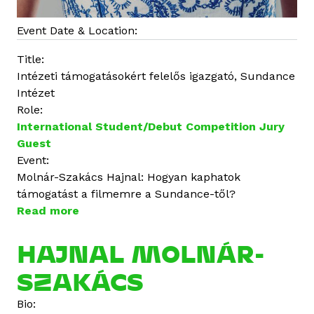
Event Date & Location:
Title:
Intézeti támogatásokért felelős igazgató, Sundance
Intézet
Role:
International Student/Debut Competition Jury
Guest
Event:
Molnár-Szakács Hajnal: Hogyan kaphatok
támogatást a filmemre a Sundance-től?
Read more
a
b
o
HAJNAL MOLNÁR-
u
SZAKÁCS
t
M
Bio:
o