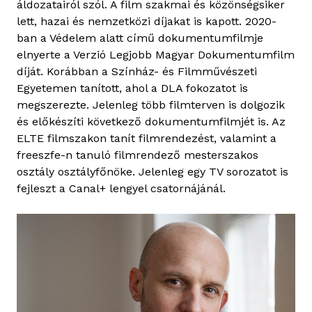
áldozatairól szól. A film szakmai és közönségsiker
á
lett, hazai és nemzetközi díjakat is kapott. 2020-
r
ban a Védelem alatt című dokumentumfilmje
-
elnyerte a Verzió Legjobb Magyar Dokumentumfilm
S
díját. Korábban a Színház- és Filmművészeti
z
Egyetemen tanított, ahol a DLA fokozatot is
a
megszerezte. Jelenleg több filmterven is dolgozik
k
és előkészíti következő dokumentumfilmjét is. Az
á
ELTE filmszakon tanít filmrendezést, valamint a
c
freeszfe-n tanuló filmrendező mesterszakos
s
osztály osztályfőnöke. Jelenleg egy TV sorozatot is
fejleszt a Canal+ lengyel csatornájánál.