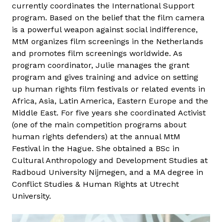
currently coordinates the International Support
i
program. Based on the belief that the film camera
e
is a powerful weapon against social indifference,
N
MtM organizes film screenings in the Netherlands
e
and promotes film screenings worldwide. As
d
program coordinator, Julie manages the grant
e
program and gives training and advice on setting
r
up human rights film festivals or related events in
k
Africa, Asia, Latin America, Eastern Europe and the
o
Middle East. For five years she coordinated Activist
o
(one of the main competition programs about
r
human rights defenders) at the annual MtM
n
Festival in the Hague. She obtained a BSc in
Cultural Anthropology and Development Studies at
Radboud University Nijmegen, and a MA degree in
Conflict Studies & Human Rights at Utrecht
University.