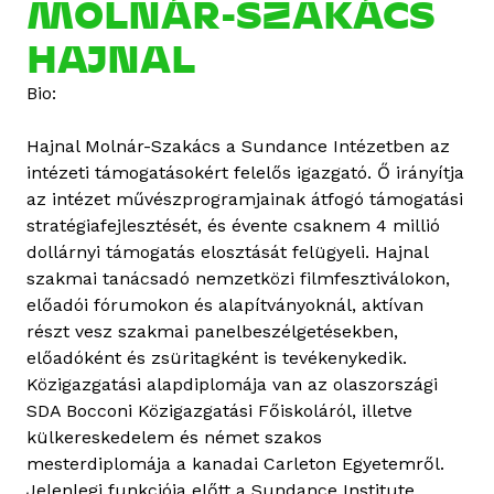
MOLNÁR-SZAKÁCS
HAJNAL
Bio:
Hajnal Molnár-Szakács a Sundance Intézetben az
intézeti támogatásokért felelős igazgató. Ő irányítja
az intézet művészprogramjainak átfogó támogatási
stratégiafejlesztését, és évente csaknem 4 millió
dollárnyi támogatás elosztását felügyeli. Hajnal
szakmai tanácsadó nemzetközi filmfesztiválokon,
előadói fórumokon és alapítványoknál, aktívan
részt vesz szakmai panelbeszélgetésekben,
előadóként és zsüritagként is tevékenykedik.
Közigazgatási alapdiplomája van az olaszországi
SDA Bocconi Közigazgatási Főiskoláról, illetve
külkereskedelem és német szakos
mesterdiplomája a kanadai Carleton Egyetemről.
Jelenlegi funkciója előtt a Sundance Institute