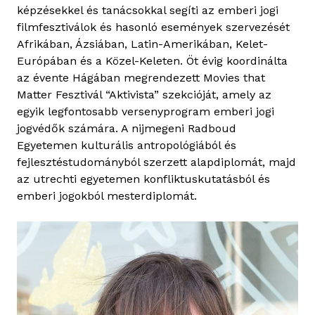
képzésekkel és tanácsokkal segíti az emberi jogi
e
filmfesztiválok és hasonló események szervezését
c
Afrikában, Ázsiában, Latin-Amerikában, Kelet-
h
Európában és a Közel-Keleten. Öt évig koordinálta
t
az évente Hágában megrendezett Movies that
j
Matter Fesztivál “Aktivista” szekcióját, amely az
e
egyik legfontosabb versenyprogram emberi jogi
jogvédők számára. A nijmegeni Radboud
Egyetemen kulturális antropológiából és
fejlesztéstudományból szerzett alapdiplomát, majd
az utrechti egyetemen konfliktuskutatásból és
emberi jogokból mesterdiplomát.