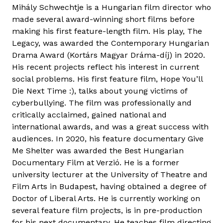
h
Mihály Schwechtje is a Hungarian film director who
w
made several award-winning short films before
e
making his first feature-length film. His play, The
c
Legacy, was awarded the Contemporary Hungarian
h
Drama Award (Kortárs Magyar Dráma-díj) in 2020.
t
His recent projects reflect his interest in current
j
social problems. His first feature film, Hope You’ll
e
Die Next Time :), talks about young victims of
M
cyberbullying. The film was professionally and
i
critically acclaimed, gained national and
h
international awards, and was a great success with
á
audiences. In 2020, his feature documentary Give
l
Me Shelter was awarded the Best Hungarian
y
Documentary Film at Verzió. He is a former
university lecturer at the University of Theatre and
Film Arts in Budapest, having obtained a degree of
Doctor of Liberal Arts. He is currently working on
several feature film projects, is in pre-production
for his next documentary. He teaches film directing