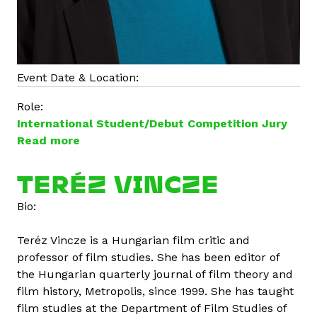
Event Date & Location:
Role:
International Student/Debut Competition Jury
Read more
a
b
o
TERÉZ VINCZE
u
Bio:
t
V
Teréz Vincze is a Hungarian film critic and
i
professor of film studies. She has been editor of
n
the Hungarian quarterly journal of film theory and
c
film history, Metropolis, since 1999. She has taught
z
film studies at the Department of Film Studies of
e