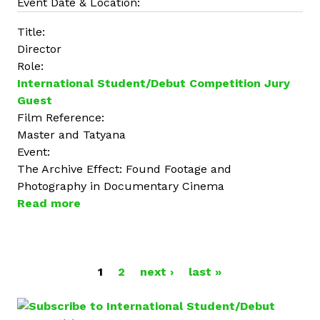
Event Date & Location:
Title:
Director
Role:
International Student/Debut Competition Jury
Guest
Film Reference:
Master and Tatyana
Event:
The Archive Effect: Found Footage and
Photography in Documentary Cinema
Read more
a
b
o
u
P
t
1
2
next ›
last »
G
A
i