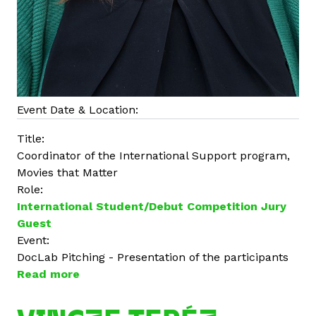
Event Date & Location:
Title:
Coordinator of the International Support program,
Movies that Matter
Role:
International Student/Debut Competition Jury
Guest
Event:
DocLab Pitching - Presentation of the participants
Read more
a
b
o