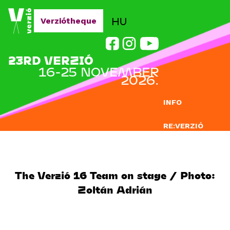
Jump to navigation
HU
Verziótheque
23RD VERZIÓ
16-25 NOVEMBER
2026.
INFO
RE:VERZIÓ
SUBMISSION
DOCLAB
The Verzió 16 Team on stage / Photo:
Zoltán Adrián
EDUCATION
BLOG