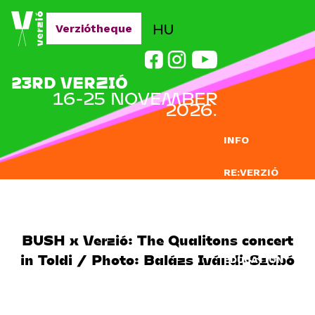
Jump to navigation
HU
Verziótheque
23RD VERZIÓ
16-25 NOVEMBER
2026.
INFO
RE:VERZIÓ
SUBMISSION
DOCLAB
BUSH x Verzió: The Qualitons concert
in Toldi / Photo: Balázs Ivándi-Szabó
EDUCATION
BLOG