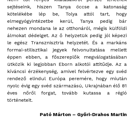
sejtéseink, hiszen Tanya öccse a katonaság
kötelékébe lép be, Tolya attól tart, hogy
elmegyógyintézetbe kerül, Tanya pedig bár
nehezen mondana le az otthonáról, mégis külföldi
álmokat dédelget. Az ő helyzetük pedig jól képezi
le egész Transznisztria helyzetét. És a markáns
formai-stilisztikai jegyek felvonultatása mellett
éppen ebben, a főszereplők megválogatásában
ütközik ki legjobban Eborn alkotói attitűdje. Az a
kíváncsi érzékenység, amivel felvértezve egy svéd
rendező elindul Európa peremére, hogy miután
nyolc évig egy svéd származású, Ukrajnában élő 81
éves nőről forgat, tovább kutassa a régió
történeteit.
Pató Márton – Győri-Drahos Martin