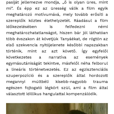
pasiját jellemezve mondja, „ő is olyan üres, mint
mi”. És épp ez az üresség válik a film egyik
meghatározó motívumává, mely tovább erősíti a
szereplők köztes élethelyzetét. Ráadásul a film
időkezelésében is felfedezni némi
meghatározhatatlanságot, hiszen bár jól láthatóan
több évszakon át követjük Tanyáékat, de rögtön az
első szekvencia nyitójelenete későbbi napszakban
történik, mint az azt követő. Így egyfelől
következetes a narratíva az események
egymásutániságát tekintve, másfelől néha felborul
a lineáris történetvezetés. Ez az egzisztenciális
szuperpozíció és a szereplők által hordozott
megannyi múltbéli kisebb-nagyobb trauma
egészen fojtogató légkört szül, ami a film által
választott idillikus hangulattal kompenzálódik.