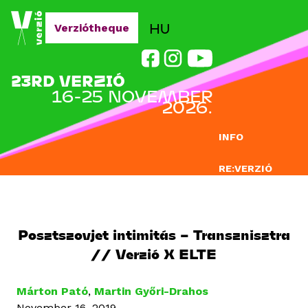
Jump to navigation
HU
Verziótheque
23RD VERZIÓ
16-25 NOVEMBER
2026.
INFO
RE:VERZIÓ
SUBMISSION
DOCLAB
Posztszovjet intimitás – Transznisztra
// Verzió X ELTE
EDUCATION
BLOG
Márton Pató
,
Martin Győri-Drahos
November 16, 2019