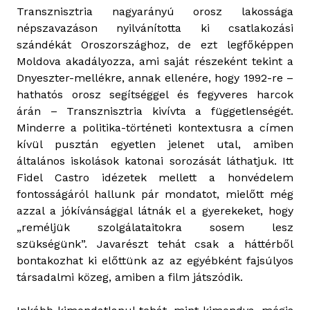
Transznisztria nagyarányú orosz lakossága
népszavazáson nyilvánította ki csatlakozási
szándékát Oroszországhoz, de ezt legfőképpen
Moldova akadályozza, ami saját részeként tekint a
Dnyeszter-mellékre, annak ellenére, hogy 1992-re –
hathatós orosz segítséggel és fegyveres harcok
árán – Transznisztria kivívta a függetlenségét.
Minderre a politika-történeti kontextusra a címen
kívül pusztán egyetlen jelenet utal, amiben
általános iskolások katonai sorozását láthatjuk. Itt
Fidel Castro idézetek mellett a honvédelem
fontosságáról hallunk pár mondatot, mielőtt még
azzal a jókívánsággal látnák el a gyerekeket, hogy
„reméljük szolgálataitokra sosem lesz
szükségünk”. Javarészt tehát csak a háttérből
bontakozhat ki előttünk az az egyébként fajsúlyos
társadalmi közeg, amiben a film játszódik.