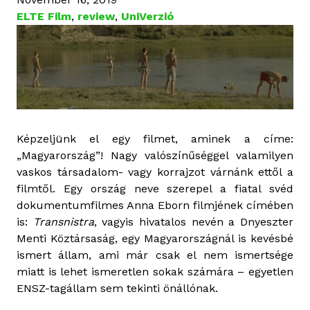
ELTE Film
,
review
,
UniVerzió
Képzeljünk el egy filmet, aminek a címe:
„Magyarország”! Nagy valószínűséggel valamilyen
vaskos társadalom- vagy korrajzot várnánk ettől a
filmtől. Egy ország neve szerepel a fiatal svéd
dokumentumfilmes Anna Eborn filmjének címében
is:
Transnistra
, vagyis hivatalos nevén a Dnyeszter
Menti Köztársaság, egy Magyarországnál is kevésbé
ismert állam, ami már csak el nem ismertsége
miatt is lehet ismeretlen sokak számára – egyetlen
ENSZ-tagállam sem tekinti önállónak.