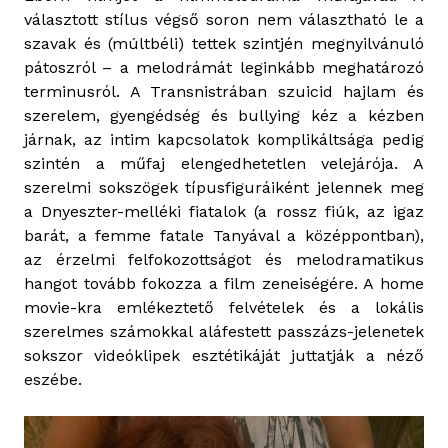
választott stílus végső soron nem választható le a
szavak és (múltbéli) tettek szintjén megnyilvánuló
pátoszról – a melodrámát leginkább meghatározó
terminusról. A Transnistrában szuicid hajlam és
szerelem, gyengédség és bullying kéz a kézben
járnak, az intim kapcsolatok komplikáltsága pedig
szintén a műfaj elengedhetetlen velejárója. A
szerelmi sokszögek típusfiguráiként jelennek meg
a Dnyeszter-melléki fiatalok (a rossz fiúk, az igaz
barát, a femme fatale Tanyával a középpontban),
az érzelmi felfokozottságot és melodramatikus
hangot tovább fokozza a film zeneiségére. A home
movie-kra emlékeztető felvételek és a lokális
szerelmes számokkal aláfestett passzázs-jelenetek
sokszor videóklipek esztétikáját juttatják a néző
eszébe.