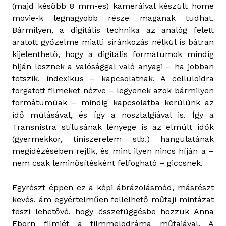
(majd később 8 mm-es) kameráival készült home
movie-k legnagyobb része magának tudhat.
Bármilyen, a digitális technika az analóg felett
aratott győzelme miatti siránkozás nélkül is bátran
kijelenthető, hogy a digitális formátumok mindig
híján lesznek a valósággal való anyagi – ha jobban
tetszik, indexikus – kapcsolatnak. A celluloidra
forgatott filmeket nézve – legyenek azok bármilyen
formátumúak – mindig kapcsolatba kerülünk az
idő múlásával, és így a nosztalgiával is. Így a
Transnistra stílusának lényege is az elmúlt idők
(gyermekkor, tiniszerelem stb.) hangulatának
megidézésében rejlik, és mint ilyen nincs híján a –
nem csak leminősítésként felfogható – giccsnek.
Egyrészt éppen ez a képi ábrázolásmód, másrészt
kevés, ám egyértelműen fellelhető műfaji mintázat
teszi lehetővé, hogy összefüggésbe hozzuk Anna
Eborn filmjét a filmmelodráma műfajával. A