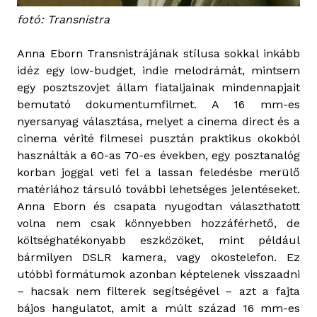
fotó: Transnistra
Anna Eborn Transnistrájának stílusa sokkal inkább
idéz egy low-budget, indie melodrámát, mintsem
egy posztszovjet állam fiataljainak mindennapjait
bemutató dokumentumfilmet. A 16 mm-es
nyersanyag választása, melyet a cinema direct és a
cinema vérité filmesei pusztán praktikus okokból
használták a 60-as 70-es években, egy posztanalóg
korban joggal veti fel a lassan feledésbe merülő
matériához társuló további lehetséges jelentéseket.
Anna Eborn és csapata nyugodtan választhatott
volna nem csak könnyebben hozzáférhető, de
költséghatékonyabb eszközöket, mint például
bármilyen DSLR kamera, vagy okostelefon. Ez
utóbbi formátumok azonban képtelenek visszaadni
– hacsak nem filterek segítségével – azt a fajta
bájos hangulatot, amit a múlt század 16 mm-es