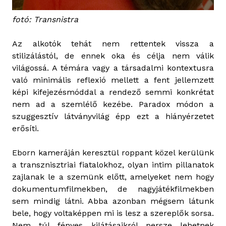
fotó: Transnistra
Az alkotók tehát nem rettentek vissza a
stilizálástól, de ennek oka és célja nem válik
világossá. A témára vagy a társadalmi kontextusra
való minimális reflexió mellett a fent jellemzett
képi kifejezésmóddal a rendező semmi konkrétat
nem ad a szemlélő kezébe. Paradox módon a
szuggesztív látványvilág épp ezt a hiányérzetet
erősíti.
Eborn kameráján keresztül roppant közel kerülünk
a transznisztriai fiatalokhoz, olyan intim pillanatok
zajlanak le a szemünk előtt, amelyeket nem hogy
dokumentumfilmekben, de nagyjátékfilmekben
sem mindig látni. Abba azonban mégsem látunk
bele, hogy voltaképpen mi is lesz a szereplők sorsa.
Nem túl fényes kilátásaikról persze lehetnek