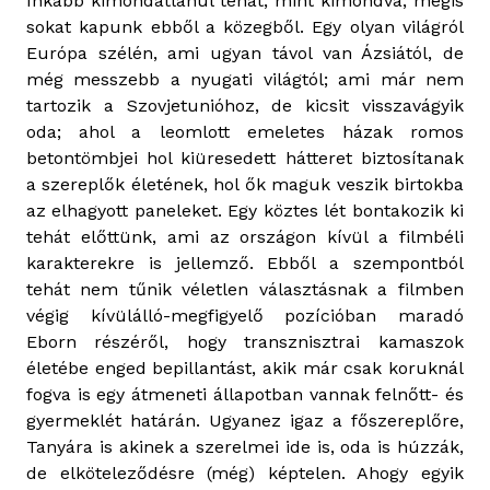
Inkább kimondatlanul tehát, mint kimondva, mégis
sokat kapunk ebből a közegből. Egy olyan világról
Európa szélén, ami ugyan távol van Ázsiától, de
még messzebb a nyugati világtól; ami már nem
tartozik a Szovjetunióhoz, de kicsit visszavágyik
oda; ahol a leomlott emeletes házak romos
betontömbjei hol kiüresedett hátteret biztosítanak
a szereplők életének, hol ők maguk veszik birtokba
az elhagyott paneleket. Egy köztes lét bontakozik ki
tehát előttünk, ami az országon kívül a filmbéli
karakterekre is jellemző. Ebből a szempontból
tehát nem tűnik véletlen választásnak a filmben
végig kívülálló-megfigyelő pozícióban maradó
Eborn részéről, hogy transznisztrai kamaszok
életébe enged bepillantást, akik már csak koruknál
fogva is egy átmeneti állapotban vannak felnőtt- és
gyermeklét határán. Ugyanez igaz a főszereplőre,
Tanyára is akinek a szerelmei ide is, oda is húzzák,
de elköteleződésre (még) képtelen. Ahogy egyik