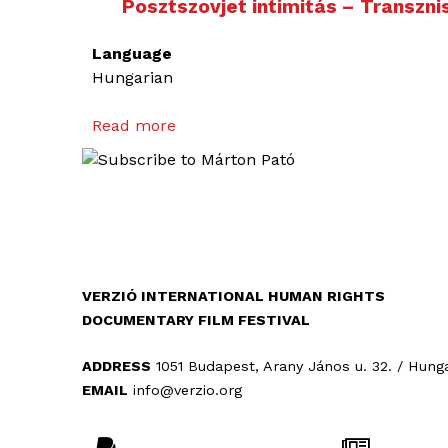
Posztszovjet intimitás – Transznis
Language
Hungarian
Read more
a
b
o
u
t
P
o
s
VERZIÓ INTERNATIONAL HUMAN RIGHTS
z
DOCUMENTARY FILM FESTIVAL
t
s
ADDRESS
1051 Budapest, Arany János u. 32. / Hung
z
EMAIL
info@verzio.org
o
v