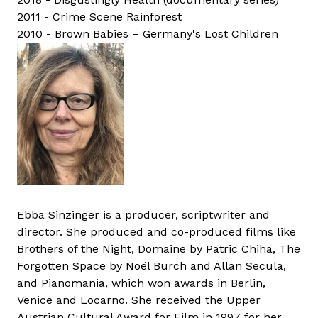
2011 - Crime Scene Rainforest
2010 - Brown Babies – Germany's Lost Children
Ebba Sinzinger is a producer, scriptwriter and
director. She produced and co-produced films like
Brothers of the Night, Domaine by Patric Chiha, The
Forgotten Space by Noël Burch and Allan Secula,
and Pianomania, which won awards in Berlin,
Venice and Locarno. She received the Upper
Austrian Cultural Award for Film in 1997 for her