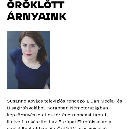
ÖRÖKLÖTT
ÁRNYAINK
Susanne Kovács televíziós rendező a Dán Média- és
Újságíróiskolából. Korábban Németországban
képzőművészetet és történetmondást tanult,
illetve filmkészítést az Európai Filmfőiskolán a
dániai Ebeltoftban. Az
Öröklött árnyaink
első