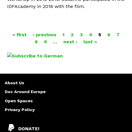
IDFAcademy in 2016 with the film.
« first
‹ previous
1
2
3
4
5
6
7
P
8
9
…
next ›
last »
A
G
E
About Us
S
Doc Around Europe
Open Spaces
Privacy Policy
DONATE!