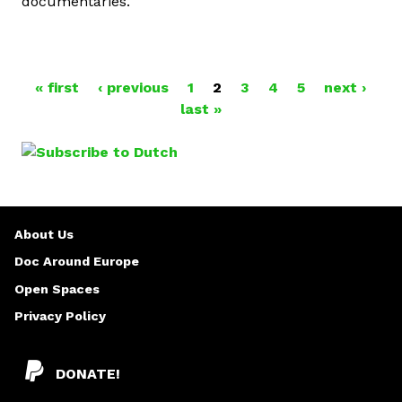
documentaries.
« first
‹ previous
1
2
3
4
5
next ›
P
last »
A
G
E
About Us
S
Doc Around Europe
Open Spaces
Privacy Policy
DONATE!