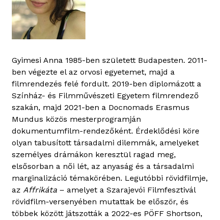
Gyimesi Anna 1985-ben született Budapesten. 2011-
ben végezte el az orvosi egyetemet, majd a
filmrendezés felé fordult. 2019-ben diplomázott a
Színház- és Filmművészeti Egyetem filmrendező
szakán, majd 2021-ben a Docnomads Erasmus
Mundus közös mesterprogramján
dokumentumfilm-rendezőként. Érdeklődési köre
olyan tabusított társadalmi dilemmák, amelyeket
személyes drámákon keresztül ragad meg,
elsősorban a női lét, az anyaság és a társadalmi
marginalizáció témakörében. Legutóbbi rövidfilmje,
az
Affrikáta
– amelyet a Szarajevói Filmfesztivál
rövidfilm-versenyében mutattak be először, és
többek között játszották a 2022-es PÖFF Shortson,