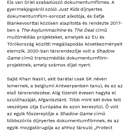
Els van Driel szabadúszó dokumentumfilmes. A
gyermekjogokról szóló
Just Kids
díjnyertes
dokumentumfilm-sorozat alkotója, és Eefje
Blankevoorttal közösen alapította és rendezte 2017-
ben a
The Asylummachine
és
The Deal
című
multimédiás projekteket, amelyek az EU és
Törökország közötti megállapodás következményeit
elemzik. 2020-ban társrendezője volt a
Shadow
Game
című transzmédiás dokumentumfilm-
projektnek, amely számos díjat nyert.
Sajid Khan Nasiri, akit barátai csak SK néven
ismernek, a belgiumi Antwerpenben tanul, és ez az
első társrendezése. Alig tizenöt évesen hagyta el
szülőhazáját, Afganisztánt. Több mint két évbe telt
veszélyes útja Európába és azon keresztül. Ő volt
az egyik főszereplője a
Shadow Game
című
többszörös díjnyertes dokumentumfilmnek, és az
egyik mozgatórugója az ahhoz társuló „Protect