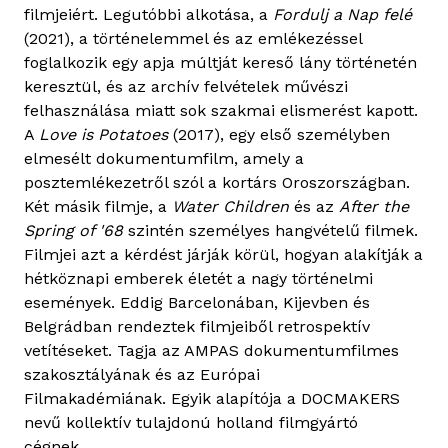
filmjeiért. Legutóbbi alkotása, a
Fordulj a Nap felé
(2021), a történelemmel és az emlékezéssel
foglalkozik egy apja múltját kereső lány történetén
keresztül, és az archív felvételek művészi
felhasználása miatt sok szakmai elismerést kapott.
A
Love is Potatoes
(2017), egy első személyben
elmesélt dokumentumfilm, amely a
posztemlékezetről szól a kortárs Oroszországban.
Két másik filmje, a
Water Children
és az
After the
Spring of '68
szintén személyes hangvételű filmek.
Filmjei azt a kérdést járják körül, hogyan alakítják a
hétköznapi emberek életét a nagy történelmi
események. Eddig Barcelonában, Kijevben és
Belgrádban rendeztek filmjeiből retrospektív
vetítéseket. Tagja az AMPAS dokumentumfilmes
szakosztályának és az Európai
Filmakadémiának. Egyik alapítója a DOCMAKERS
nevű kollektív tulajdonú holland filmgyártó
cégnek.