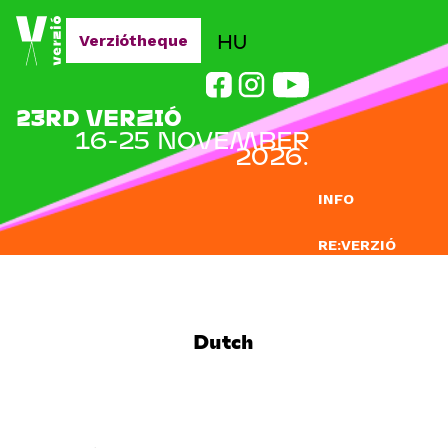
Jump to navigation
HU
Verziótheque
23RD VERZIÓ
16-25 NOVEMBER
2026.
INFO
RE:VERZIÓ
SUBMISSION
DOCLAB
Dutch
EDUCATION
BLOG