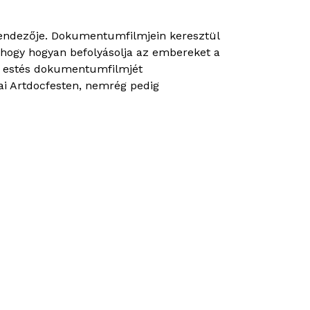
mrendezője. Dokumentumfilmjein keresztül
és hogy hogyan befolyásolja az embereket a
z estés dokumentumfilmjét
ai Artdocfesten, nemrég pedig