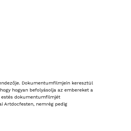
mrendezője. Dokumentumfilmjein keresztül
és hogy hogyan befolyásolja az embereket a
z estés dokumentumfilmjét
ai Artdocfesten, nemrég pedig