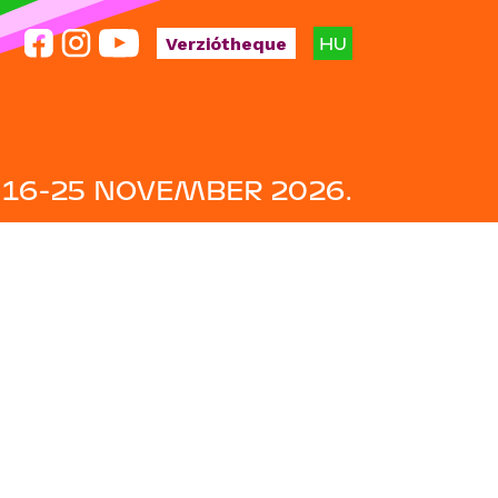
HU
Verziótheque
16-25 NOVEMBER 2026.