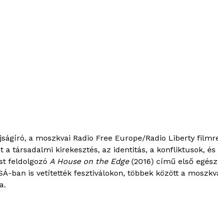
újságíró, a moszkvai Radio Free Europe/Radio Liberty fil
t a társadalmi kirekesztés, az identitás, a konfliktusok, 
st feldolgozó
A House on the Edge
(2016) című első egés
ban is vetítették fesztiválokon, többek között a moszkv
a.