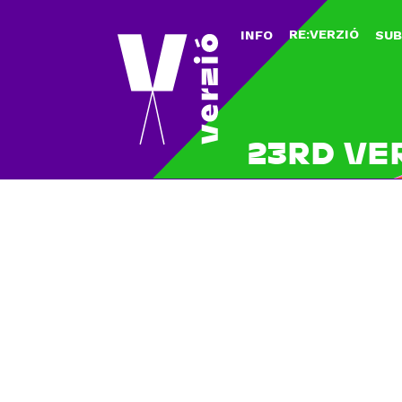
RE:VERZIÓ
INFO
SUB
23RD VE