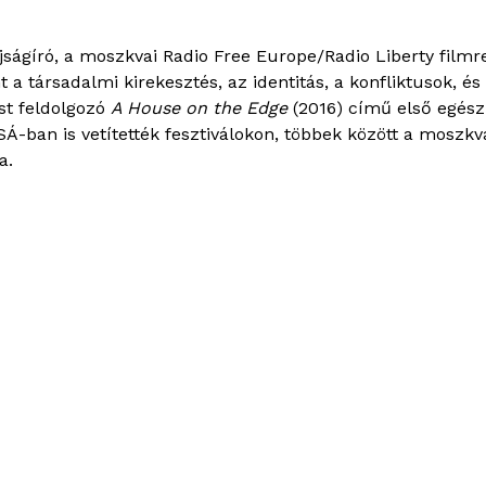
újságíró, a moszkvai Radio Free Europe/Radio Liberty fil
t a társadalmi kirekesztés, az identitás, a konfliktusok, 
st feldolgozó
A House on the Edge
(2016) című első egés
ban is vetítették fesztiválokon, többek között a moszkv
a.