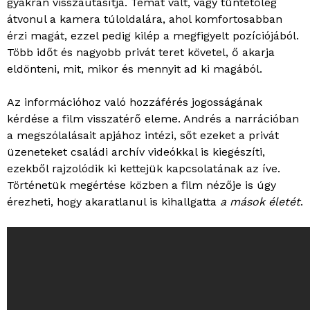
gyakran visszautasítja. Témát vált, vagy tüntetőleg
átvonul a kamera túloldalára, ahol komfortosabban
érzi magát, ezzel pedig kilép a megfigyelt pozíciójából.
Több időt és nagyobb privát teret követel, ő akarja
eldönteni, mit, mikor és mennyit ad ki magából.
Az információhoz való hozzáférés jogosságának
kérdése a film visszatérő eleme. Andrés a narrációban
a megszólalásait apjához intézi, sőt ezeket a privát
üzeneteket családi archív videókkal is kiegészíti,
ezekből rajzolódik ki kettejük kapcsolatának az íve.
Történetük megértése közben a film nézője is úgy
érezheti, hogy akaratlanul is kihallgatta
a mások életét
.