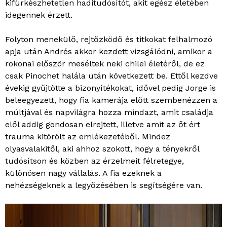
kifürkészhetetlen haditudósítót, akit egész életében
idegennek érzett.
Folyton menekülő, rejtőzködő és titkokat felhalmozó
apja után Andrés akkor kezdett vizsgálódni, amikor a
rokonai először meséltek neki chilei életéről, de ez
csak Pinochet halála után következett be. Ettől kezdve
évekig gyűjtötte a bizonyítékokat, idővel pedig Jorge is
beleegyezett, hogy fia kamerája előtt szembenézzen a
múltjával és napvilágra hozza mindazt, amit családja
elől addig gondosan elrejtett, illetve amit az őt ért
trauma kitörölt az emlékezetéből. Mindez
olyasvalakitől, aki ahhoz szokott, hogy a tényekről
tudósítson és közben az érzelmeit félretegye,
különösen nagy vállalás. A fia ezeknek a
nehézségeknek a legyőzésében is segítségére van.