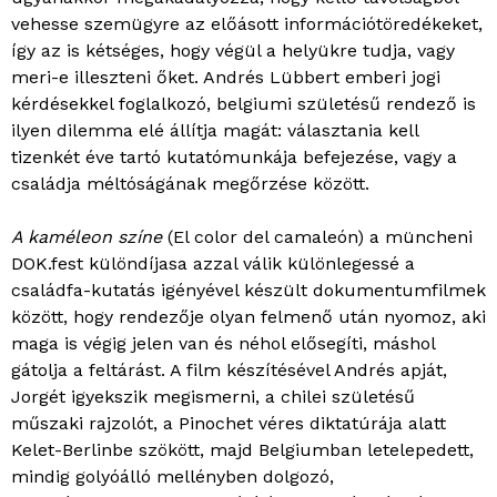
vehesse szemügyre az előásott információtöredékeket,
így az is kétséges, hogy végül a helyükre tudja, vagy
meri-e illeszteni őket. Andrés Lübbert emberi jogi
kérdésekkel foglalkozó, belgiumi születésű rendező is
ilyen dilemma elé állítja magát: választania kell
tizenkét éve tartó kutatómunkája befejezése, vagy a
családja méltóságának megőrzése között.
A
kaméleon színe
(El color del camaleón) a müncheni
DOK.fest különdíjasa azzal válik különlegessé a
családfa-kutatás igényével készült dokumentumfilmek
között, hogy rendezője olyan felmenő után nyomoz, aki
maga is végig jelen van és néhol elősegíti, máshol
gátolja a feltárást. A film készítésével Andrés apját,
Jorgét igyekszik megismerni, a chilei születésű
műszaki rajzolót, a Pinochet véres diktatúrája alatt
Kelet-Berlinbe szökött, majd Belgiumban letelepedett,
mindig golyóálló mellényben dolgozó,