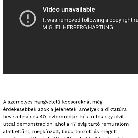
A személyes hangvételű képsoroknál még
érdekesebbek azok a jelenetek, amelyek a diktatúra
bevezetésének 40. évfordulóján készültek egy civil
utcai demonstráción, ahol a 17 évig tartó rémuralom
alatt eltűnt, megkínzott, bebörtönzött és megölt