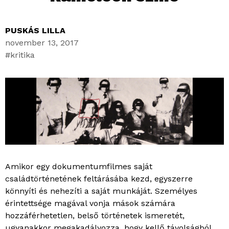
PUSKÁS LILLA
november 13, 2017
kritika
Amikor egy dokumentumfilmes saját
családtörténetének feltárásába kezd, egyszerre
könnyíti és nehezíti a saját munkáját. Személyes
érintettsége magával vonja mások számára
hozzáférhetetlen, belső történetek ismeretét,
ugyanakkor megakadályozza, hogy kellő távolságból