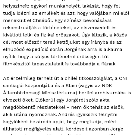
helyszíneit: egykori munkahelyét, lakását, hogy fel
tudja idézni az emlékeit és azt, hogy valójában mi elől
menekült el Chiléből. Egy színész bevonásával
rekonstruálják a történeteket, az elszenvedett és
kiváltott lelki és fizikai erőszakot. Úgy látszik, a közös
cél most először tereli kettőjüket egy irányba és az
elhúzódó expedíció során Jorgénak arra is alkalma
nyílik, hogy a súlyos történelmi örökségen túl
filmkészítői tapasztalatait is továbbadja a fiának.
Az érzelmileg terhelt út a chilei titkosszolgálat, a CNI
santiagói központjába és a Stasi (vagyis az NDK
Állambiztonsági Minisztériuma) berlini archívumába is
elvezeti őket. Előkerül egy Jorgéról szóló akta
megdöbbentő részletekkel – nem ők tehát az elsők,
akik utána nyomoznak. Andrés igyekszik felnyitni
kagylóként bezáródó apját, hogy megtudja, miért
állhatott megfigyelés alatt, kérdéseit azonban Jorge