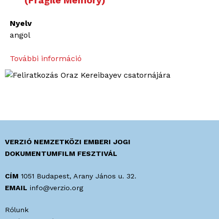
(Fragile Memory)
Nyelv
angol
További információ
S
o
c
i
a
l
I
s
VERZIÓ NEMZETKÖZI EMBERI JOGI
s
DOKUMENTUMFILM FESZTIVÁL
u
e
CÍM
1051 Budapest, Arany János u. 32.
s
EMAIL
info@verzio.org
t
Rólunk
h