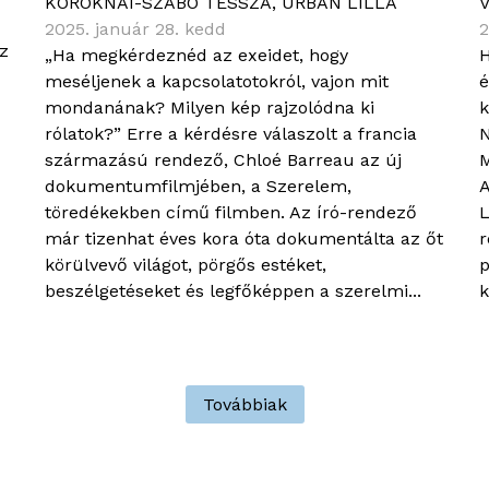
KOROKNAI-SZABÓ TESSZA
,
URBÁN LILLA
2025. január 28. kedd
2
az
„Ha megkérdeznéd az exeidet, hogy
H
meséljenek a kapcsolatotokról, vajon mit
é
mondanának? Milyen kép rajzolódna ki
k
rólatok?” Erre a kérdésre válaszolt a francia
N
származású rendező, Chloé Barreau az új
M
dokumentumfilmjében, a Szerelem,
A
töredékekben című filmben. Az író-rendező
L
már tizenhat éves kora óta dokumentálta az őt
r
körülvevő világot, pörgős estéket,
p
beszélgetéseket és legfőképpen a szerelmi...
k
Továbbiak