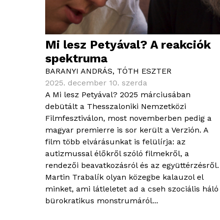
Mi lesz Petyával? A reakciók
spektruma
BARANYI ANDRÁS
,
TÓTH ESZTER
2025. december 10. szerda
A Mi lesz Petyával? 2025 márciusában
debütált a Thesszaloniki Nemzetközi
Filmfesztiválon, most novemberben pedig a
magyar premierre is sor került a Verzión. A
film több elvárásunkat is felülírja: az
autizmussal élőkről szóló filmekről, a
rendezői beavatkozásról és az együttérzésről.
Martin Trabalík olyan közegbe kalauzol el
minket, ami látleletet ad a cseh szociális háló
bürokratikus monstrumáról...