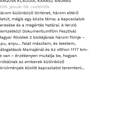
VARGOVÁ KLAUDIA
,
KARASZ ANDRÁS
025. január 09. csütörtök
árom különböző történet, három eltérő
letút, mégis egy közös téma: a kapcsolatok
eresése és a megértés határai. A Verzió
emzetközi Dokumentumfilm Fesztivál
agyar Rövidek 2 blokkjának három filmje –
pu, anyu... falat másztam, és leestem,
átogatások Mamajénál és Az otthon 1117 km-
e van – érzékenyen mutatja be, hogyan
róbálnak az emberek különböző
örülmények között kapcsolatot teremteni...