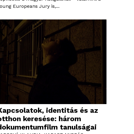
oung Europeans Jury is,...
Kapcsolatok, identitás és az
otthon keresése: három
dokumentumfilm tanulságai