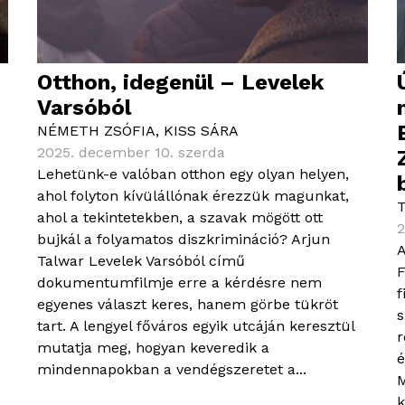
Otthon, idegenül – Levelek
Varsóból
NÉMETH ZSÓFIA
,
KISS SÁRA
2025. december 10. szerda
Lehetünk-e valóban otthon egy olyan helyen,
ahol folyton kívülállónak érezzük magunkat,
ahol a tekintetekben, a szavak mögött ott
2
bujkál a folyamatos diszkrimináció? Arjun
A
Talwar Levelek Varsóból című
F
dokumentumfilmje erre a kérdésre nem
f
egyenes választ keres, hanem görbe tükröt
s
tart. A lengyel főváros egyik utcáján keresztül
r
mutatja meg, hogyan keveredik a
é
mindennapokban a vendégszeretet a...
M
k