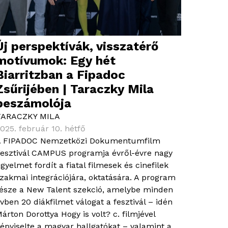
Új perspektívák, visszatérő
motívumok: Egy hét
Biarritzban a Fipadoc
Zsűrijében | Taraczky Mila
beszámolója
TARACZKY MILA
025. február 10. hétfő
 FIPADOC Nemzetközi Dokumentumfilm
esztivál CAMPUS programja évről-évre nagy
igyelmet fordít a fiatal filmesek és cinefilek
zakmai integrációjára, oktatására. A program
észe a New Talent szekció, amelybe minden
vben 20 diákfilmet válogat a fesztivál – idén
árton Dorottya Hogy is volt? c. filmjével
épviselte a magyar hallgatókat – valamint a