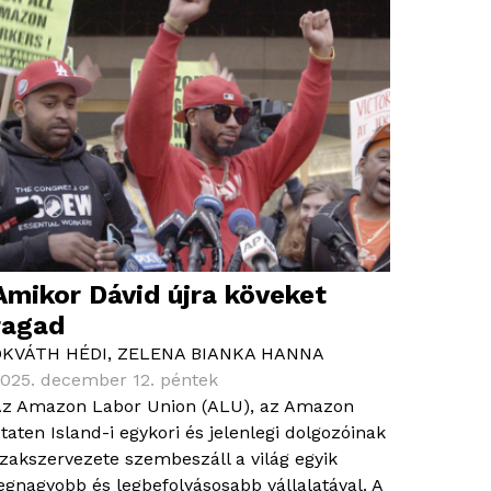
Amikor Dávid újra köveket
ragad
OKVÁTH HÉDI
,
ZELENA BIANKA HANNA
025. december 12. péntek
z Amazon Labor Union (ALU), az Amazon
taten Island-i egykori és jelenlegi dolgozóinak
zakszervezete szembeszáll a világ egyik
egnagyobb és legbefolyásosabb vállalatával. A