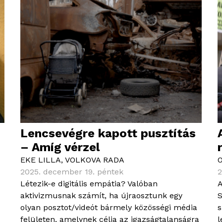
Lencsevégre kapott pusztítás
– Amíg vérzel
EKE LILLA
,
VOLKOVA RADA
2025. december 19. péntek
2
Létezik-e digitális empátia? Valóban
A
aktivizmusnak számít, ha újraosztunk egy
S
olyan posztot/videót bármely közösségi média
s
felületen, amelynek célja az igazságtalanságra
l