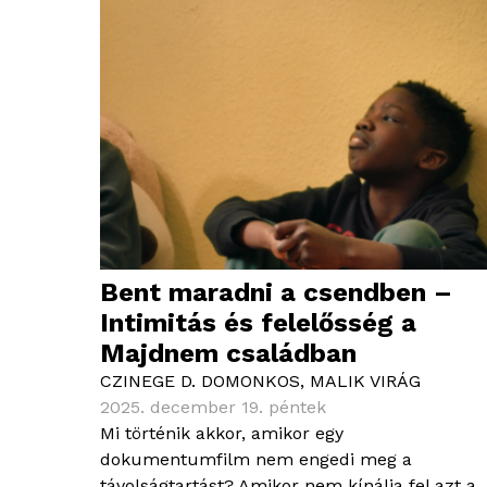
Bent maradni a csendben –
Intimitás és felelősség a
Majdnem családban
CZINEGE D. DOMONKOS
,
MALIK VIRÁG
2025. december 19. péntek
Mi történik akkor, amikor egy
dokumentumfilm nem engedi meg a
távolságtartást? Amikor nem kínálja fel azt a