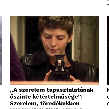
Y
„A szerelem tapasztalatának
őszinte kétértelműsége”:
Szerelem, töredékekben