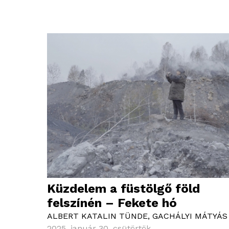
Küzdelem a füstölgő föld
felszínén – Fekete hó
ALBERT KATALIN TÜNDE
,
GACHÁLYI MÁTYÁS
2025. január 30. csütörtök