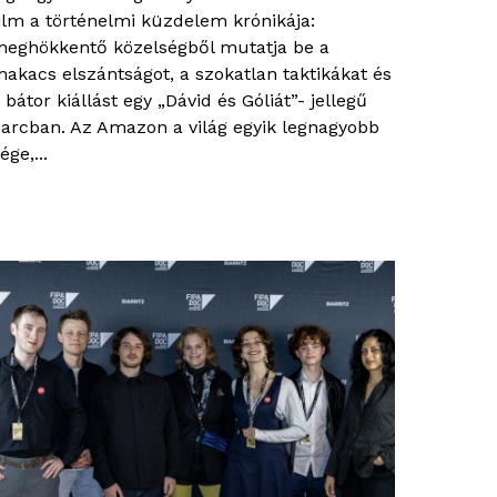
ilm a történelmi küzdelem krónikája:
eghökkentő közelségből mutatja be a
akacs elszántságot, a szokatlan taktikákat és
 bátor kiállást egy „Dávid és Góliát”- jellegű
arcban. Az Amazon a világ egyik legnagyobb
ége,...