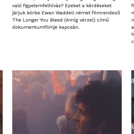
való figyelemfelhívás? Ezeket a kérdéseket
f
járjuk körbe Ewan Waddell német filmrendező
m
The Longer You Bleed (Amíg vérzel) című
m
dokumentumfilmje kapcsán.
a
h
c