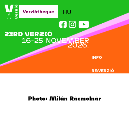
Jump to navigation
HU
Verziótheque
23RD VERZIÓ
16-25 NOVEMBER
2026.
INFO
RE:VERZIÓ
SUBMISSION
DOCLAB
Photo: Milán Rácmolnár
EDUCATION
BLOG