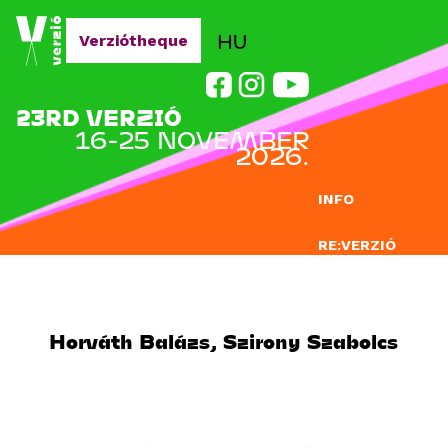
Jump to navigation
HU
Verziótheque
23RD VERZIÓ
16-25 NOVEMBER
2026.
INFO
RE:VERZIÓ
SUBMISSION
DOCLAB
Horváth Balázs, Szirony Szabolcs
EDUCATION
BLOG