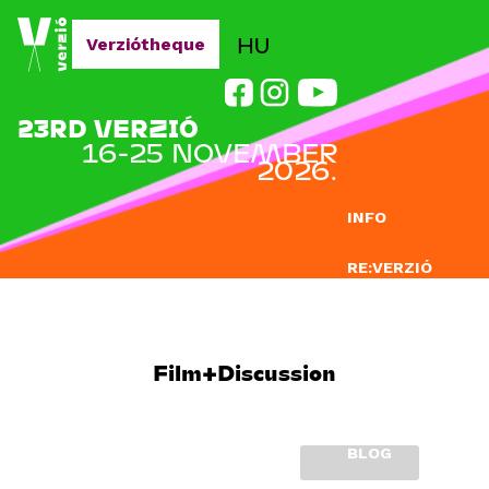
Jump to navigation
HU
Verziótheque
23RD VERZIÓ
16-25 NOVEMBER
2026.
INFO
RE:VERZIÓ
SUBMISSION
DOCLAB
Film+Discussion
EDUCATION
BLOG