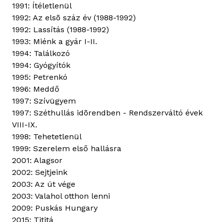
1991: Ítéletlenül
1992: Az elsõ száz év (1988-1992)
1992: Lassítás (1988-1992)
1993: Miénk a gyár I-II.
1994: Találkozó
1994: Gyógyítók
1995: Petrenkó
1996: Meddő
1997: Szívügyem
1997: Széthullás idõrendben - Rendszerváltó évek
VIII-IX.
1998: Tehetetlenül
1999: Szerelem első hallásra
2001: Alagsor
2002: Sejtjeink
2003: Az út vége
2003: Valahol otthon lenni
2009: Puskás Hungary
2015: Tititá