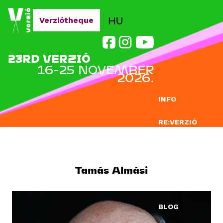
Jump to navigation
HU
Verziótheque
23RD VERZIÓ
16-25 NOVEMBER
2026.
INFO
RE:VERZIÓ
SUBMISSION
DOCLAB
Tamás Almási
EDUCATION
BLOG