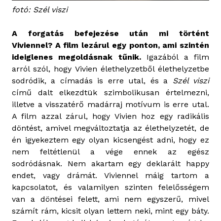
fotó: Szél viszi
A forgatás befejezése után mi történt
Viviennel? A film lezárul egy ponton, ami szintén
ideiglenes megoldásnak tűnik.
Igazából a film
arról szól, hogy Vivien élethelyzetből élethelyzetbe
sodródik, a címadás is erre utal, és a
Szél viszi
című dalt elkezdtük szimbolikusan értelmezni,
illetve a visszatérő madárraj motívum is erre utal.
A film azzal zárul, hogy Vivien hoz egy radikális
döntést, amivel megváltoztatja az élethelyzetét, de
én igyekeztem egy olyan kicsengést adni, hogy ez
nem feltétlenül a vége ennek az egész
sodródásnak. Nem akartam egy deklarált happy
endet, vagy drámát. Viviennel máig tartom a
kapcsolatot, és valamilyen szinten felelősségem
van a döntései felett, ami nem egyszerű, mivel
számít rám, kicsit olyan lettem neki, mint egy báty.