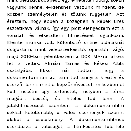
mint például Budapest, egy élhetetlen dolog, sokan
vagyunk benne, evidensnek veszünk mindent, de
közben személytelen és tőlünk független. Azt
éreztem, hogy ebben a közegben a képek üres
esztétikává válnak, így egy picit elengedtem ezt a
vonalat, és elkezdtem filmezéssel foglalkozni.
Eleinte munka volt, különböző online oldalaknál
dolgoztam, mint videószerkesztő, operatőr, vágó,
majd 2016-ban jelentkeztem a DOK MA-ra, ahova
fel is vettek, Almási Tamás és Kékesi Attila
osztályába. Ekkor már tudtam, hogy a
dokumentumfilm az, ami tud annyira kreatív és
szerzői lenni, mint a képzőművészet, miközben el
kell mesélni egy történetet, melyben a téma
magáért beszél, és hiteles tud lenni. A
játékfilmezéssel szemben a dokumentumfilm
sokkal kötetlenebb, a valós események szerint
alakul a cselekmény. A dokumentumfilmes
szondázza a valóságot, a filmkészítés fele-fele