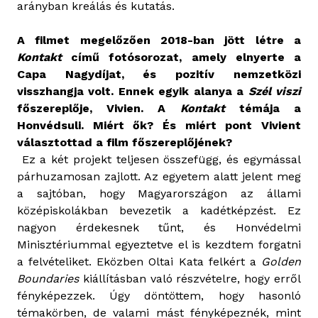
arányban kreálás és kutatás.
A filmet megelőzően 2018-ban jött létre a
Kontakt
című fotósorozat, amely elnyerte a
Capa Nagydíjat, és pozitív nemzetközi
visszhangja volt. Ennek egyik alanya a
Szél viszi
főszereplője, Vivien. A
Kontakt
témája a
Honvédsuli. Miért ők? És miért pont Vivient
választottad a film főszereplőjének?
Ez a két projekt teljesen összefügg, és egymással
párhuzamosan zajlott. Az egyetem alatt jelent meg
a sajtóban, hogy Magyarországon az állami
középiskolákban bevezetik a kadétképzést. Ez
nagyon érdekesnek tűnt, és Honvédelmi
Minisztériummal egyeztetve el is kezdtem forgatni
a felvételiket. Eközben Oltai Kata felkért a
Golden
Boundaries
kiállításban való részvételre, hogy erről
fényképezzek. Úgy döntöttem, hogy hasonló
témakörben, de valami mást fényképeznék, mint