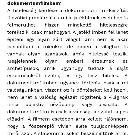
dokumentumfilmben?
A hitelesség kérdése a dokumentumfilm-készítés
filozófiai problémája, ami a játékfilmek esetében is
felmerülhet, hiszen mindkettő hitelességre
törekszik, csak máshogyan. A játékfilmben fel lehet
építeni egy olyan zárt világot, ami nem is akar
hasonlítani a miénkre, de ebben a világban is
vannak olyan szabályok, amik hitelessé teszik.
Megjelennek olyan emberi érzelmek és
archetípusok, amik ugyanúgy tudnak a saját
érzelmeinkről szólni, és így lesz hiteles. A
dokumentumfilmben ugyanez történik, csak a mi
valóságunkban, viszont ott is döntéseket kell hozni,
nem lehet a valóság egészét rögzíteni, a világnak
nincs objektív nézőpontja vagy olvasata. A
dokumentumfilm is csak a valóság látszatát képes
előadni. A filmem esetében arra kellett rájönnöm,
hogy a főszereplő Vivien élete tulajdonképpen
miről szól. A stábommal sokat beszélgettünk arról,