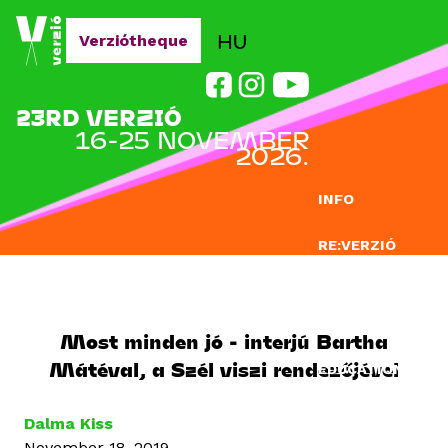
Jump to navigation
HU
Verziótheque
23RD VERZIÓ
16-25 NOVEMBER
2026.
INFO
RE:VERZIÓ
SUBMISSION
DOCLAB
Most minden jó - interjú Bartha
Mátéval, a Szél viszi rendezőjével
EDUCATION
BLOG
Dalma Kiss
November 18, 2019