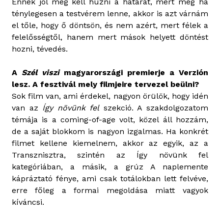
Ennek jól meg kell húzni a határát, mert még ha
ténylegesen a testvérem lenne, akkor is azt várnám
el tőle, hogy ő döntsön, és nem azért, mert félek a
felelősségtől, hanem mert mások helyett döntést
hozni, tévedés.
A
Szél viszi
magyarországi premierje a Verzión
lesz. A fesztivál mely filmjeire tervezel beülni?
Sok film van, ami érdekel, nagyon örülök, hogy idén
van az
Így növünk fel
szekció. A szakdolgozatom
témája is a coming-of-age volt, közel áll hozzám,
de a saját blokkom is nagyon izgalmas. Ha konkrét
filmet kellene kiemelnem, akkor az egyik, az a
Transznisztra, szintén az Így növünk fel
kategóriában, a másik, a grúz A naplemente
kápráztató fénye, ami csak totálokban lett felvéve,
erre főleg a formai megoldása miatt vagyok
kíváncsi.