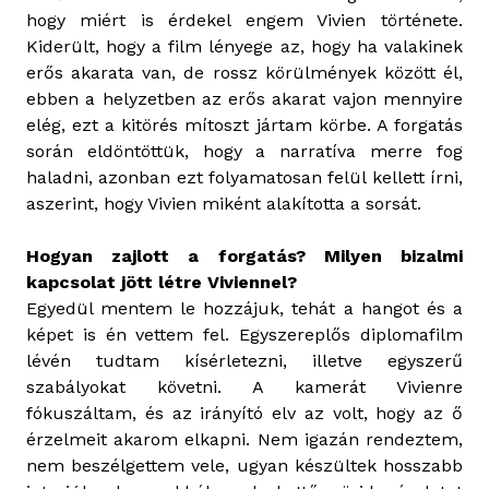
hogy miért is érdekel engem Vivien története.
Kiderült, hogy a film lényege az, hogy ha valakinek
erős akarata van, de rossz körülmények között él,
ebben a helyzetben az erős akarat vajon mennyire
elég, ezt a kitörés mítoszt jártam körbe. A forgatás
során eldöntöttük, hogy a narratíva merre fog
haladni, azonban ezt folyamatosan felül kellett írni,
aszerint, hogy Vivien miként alakította a sorsát.
Hogyan zajlott a forgatás? Milyen bizalmi
kapcsolat jött létre Viviennel?
Egyedül mentem le hozzájuk, tehát a hangot és a
képet is én vettem fel. Egyszereplős diplomafilm
lévén tudtam kísérletezni, illetve egyszerű
szabályokat követni. A kamerát Vivienre
fókuszáltam, és az irányító elv az volt, hogy az ő
érzelmeit akarom elkapni. Nem igazán rendeztem,
nem beszélgettem vele, ugyan készültek hosszabb