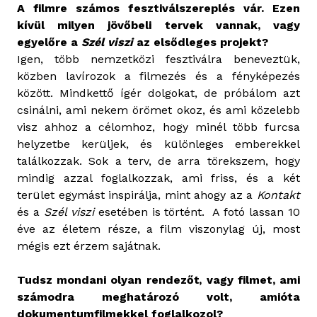
A filmre számos fesztiválszereplés vár. Ezen
kívül milyen jövőbeli tervek vannak, vagy
egyelőre a
Szél viszi
az elsődleges projekt?
Igen, több nemzetközi fesztiválra beneveztük,
közben lavírozok a filmezés és a fényképezés
között. Mindkettő ígér dolgokat, de próbálom azt
csinálni, ami nekem örömet okoz, és ami közelebb
visz ahhoz a célomhoz, hogy minél több furcsa
helyzetbe kerüljek, és különleges emberekkel
találkozzak. Sok a terv, de arra törekszem, hogy
mindig azzal foglalkozzak, ami friss, és a két
terület egymást inspirálja, mint ahogy az a
Kontakt
és a
Szél viszi
esetében is történt. A fotó lassan 10
éve az életem része, a film viszonylag új, most
mégis ezt érzem sajátnak.
Tudsz mondani olyan rendezőt, vagy filmet, ami
számodra meghatározó volt, amióta
dokumentumfilmekkel foglalkozol?