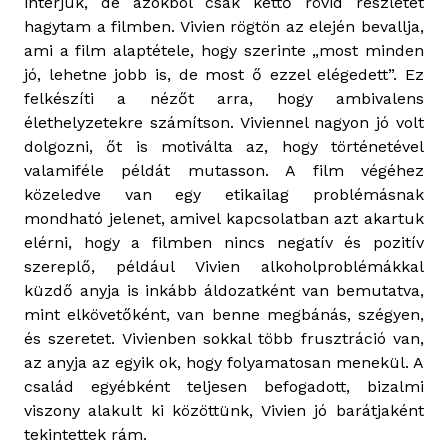
interjúk, de azokból csak kettő rövid részletet
hagytam a filmben. Vivien rögtön az elején bevallja,
ami a film alaptétele, hogy szerinte „most minden
jó, lehetne jobb is, de most ő ezzel elégedett”. Ez
felkészíti a nézőt arra, hogy ambivalens
élethelyzetekre számítson. Viviennel nagyon jó volt
dolgozni, őt is motiválta az, hogy történetével
valamiféle példát mutasson. A film végéhez
közeledve van egy etikailag problémásnak
mondható jelenet, amivel kapcsolatban azt akartuk
elérni, hogy a filmben nincs negatív és pozitív
szereplő, például Vivien alkoholproblémákkal
küzdő anyja is inkább áldozatként van bemutatva,
mint elkövetőként, van benne megbánás, szégyen,
és szeretet. Vivienben sokkal több frusztráció van,
az anyja az egyik ok, hogy folyamatosan menekül. A
család egyébként teljesen befogadott, bizalmi
viszony alakult ki közöttünk, Vivien jó barátjaként
tekintettek rám.