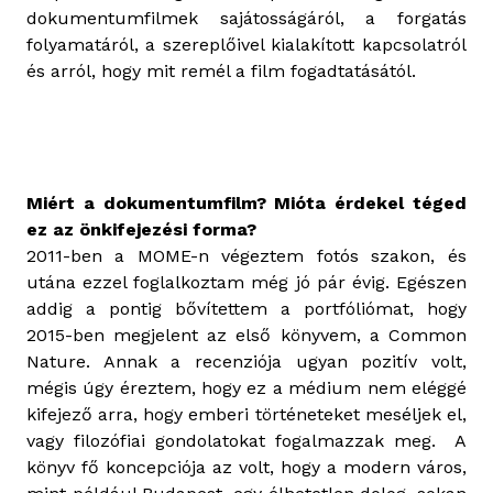
dokumentumfilmek sajátosságáról, a forgatás
folyamatáról, a szereplőivel kialakított kapcsolatról
és arról, hogy mit remél a film fogadtatásától.
Miért a dokumentumfilm? Mióta érdekel téged
ez az önkifejezési forma?
2011-ben a MOME-n végeztem fotós szakon, és
utána ezzel foglalkoztam még jó pár évig. Egészen
addig a pontig bővítettem a portfóliómat, hogy
2015-ben megjelent az első könyvem, a Common
Nature. Annak a recenziója ugyan pozitív volt,
mégis úgy éreztem, hogy ez a médium nem eléggé
kifejező arra, hogy emberi történeteket meséljek el,
vagy filozófiai gondolatokat fogalmazzak meg. A
könyv fő koncepciója az volt, hogy a modern város,