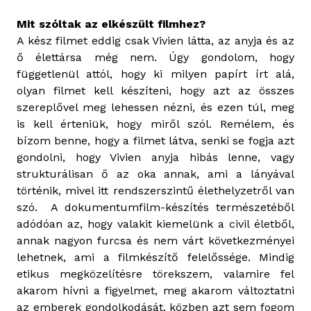
Mit szóltak az elkészült filmhez?
A kész filmet eddig csak Vivien látta, az anyja és az
ő élettársa még nem. Úgy gondolom, hogy
függetlenül attól, hogy ki milyen papírt írt alá,
olyan filmet kell készíteni, hogy azt az összes
szereplővel meg lehessen nézni, és ezen túl, meg
is kell érteniük, hogy miről szól. Remélem, és
bízom benne, hogy a filmet látva, senki se fogja azt
gondolni, hogy Vivien anyja hibás lenne, vagy
strukturálisan ő az oka annak, ami a lányával
történik, mivel itt rendszerszintű élethelyzetről van
szó. A dokumentumfilm-készítés természetéből
adódóan az, hogy valakit kiemelünk a civil életből,
annak nagyon furcsa és nem várt következményei
lehetnek, ami a filmkészítő felelőssége. Mindig
etikus megközelítésre törekszem, valamire fel
akarom hívni a figyelmet, meg akarom változtatni
az emberek gondolkodását, közben azt sem fogom