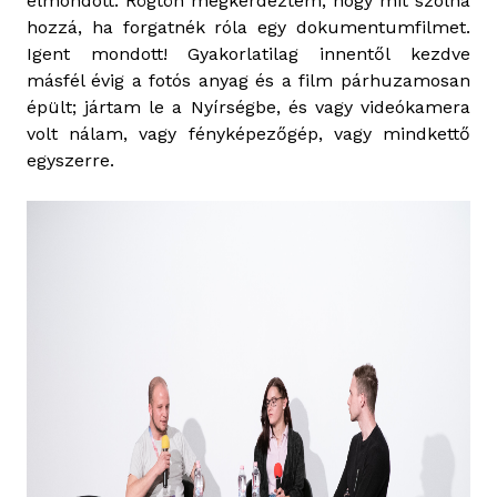
elmondott. Rögtön megkérdeztem, hogy mit szólna
hozzá, ha forgatnék róla egy dokumentumfilmet.
Igent mondott! Gyakorlatilag innentől kezdve
másfél évig a fotós anyag és a film párhuzamosan
épült; jártam le a Nyírségbe, és vagy videókamera
volt nálam, vagy fényképezőgép, vagy mindkettő
egyszerre.