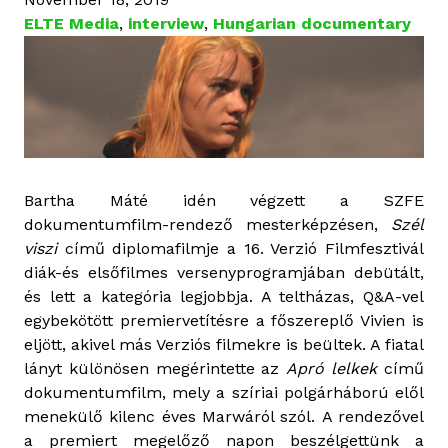
ELTE Media
,
interview
,
Hungarian documentary
Bartha Máté idén végzett a SZFE
dokumentumfilm-rendező mesterképzésen,
Szél
viszi
című diplomafilmje a 16. Verzió Filmfesztivál
diák-és elsőfilmes versenyprogramjában debütált,
és lett a kategória legjobbja. A teltházas, Q&A-vel
egybekötött premiervetítésre a főszereplő Vivien is
eljött, akivel más Verziós filmekre is beültek. A fiatal
lányt különösen megérintette az
Apró lelkek
című
dokumentumfilm, mely a szíriai polgárháború elől
menekülő kilenc éves Marwáról szól. A rendezővel
a premiert megelőző napon beszélgettünk a