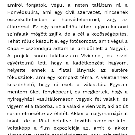
amiről forgatok. Végül a neten találtam rá a
Honvédsulira, ami egy civil szervezet, nincsenek
összeköttetésben a honvédelemmel, vagy az
állammal. Ez egy szabadidős tábor, ugyan katonai
színfalak mögött zajlik, de a cél a közösségépítés.
Tehát róluk készült el egy fotósorozat, amit végül a
Capa – ösztöndíjra adtam le, amiből lett a Nagydíj.
A projekt során találkoztam Viviennel, és ezzel
egyértelmű lett, hogy a kadétképzést hagyom,
helyette ennek a fiatal lánynak az életére
fókuszálok, ami egy kompakt téma. A véletlennek
köszönhető, hogy rá esett a választás. Egyszer
mentem őket fényképezni, és megkértek, hogy a
nyíregyházi vasútállomáson vegyek fel valakit, és
vigyem el a táborba. Ez a valaki Vivien volt, aki az út
során elmesélte az életét. Akkor a nagymamájánál
lakott, de a 18-at betöltve, tovább szeretne állni.
Voltaképp a film expozíciója az, amit ő akkor