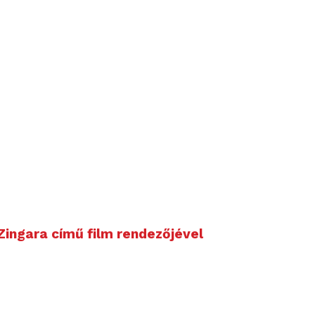
E
Zingara című film rendezőjével