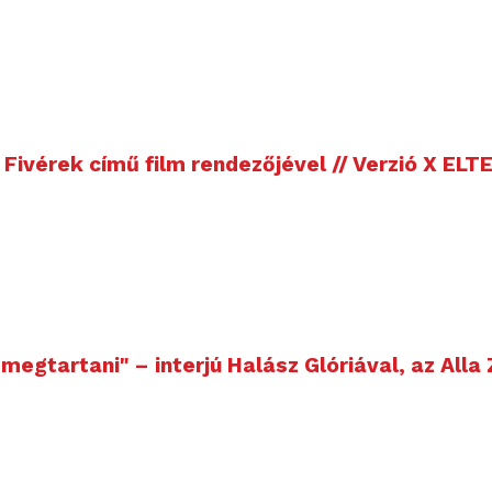
Fivérek című film rendezőjével // Verzió X ELT
egtartani" – interjú Halász Glóriával, az Alla 