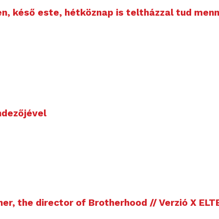
en, késő este, hétköznap is teltházzal tud men
ndezőjével
r, the director of Brotherhood // Verzió X ELT