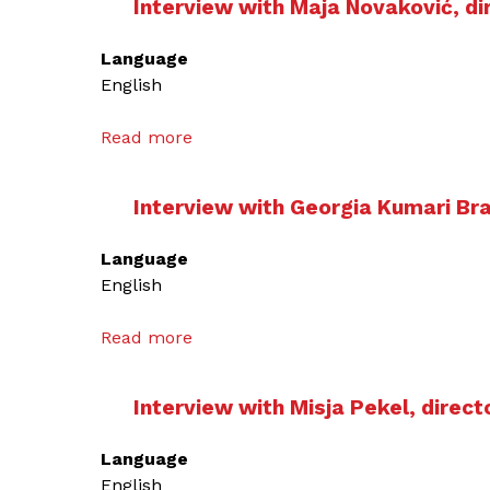
Interview with Maja Novaković, di
Language
English
Read more
a
b
o
Interview with Georgia Kumari Br
u
t
Language
I
English
n
t
Read more
a
e
b
r
o
v
Interview with Misja Pekel, direct
u
i
t
e
Language
I
w
English