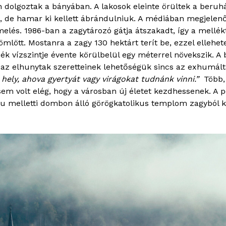
dolgoztak a bányában. A lakosok eleinte örültek a beruh
, de hamar ki kellett ábrándulniuk. A médiában megjelen
melés. 1986-ban a zagytározó gátja átszakadt, így a mellé
lött. Mostanra a zagy 130 hektárt terít be, ezzel ellehetet
ék vízszintje évente körülbelül egy méterrel növekszik. A
, az elhunytak szeretteinek lehetőségük sincs az exhumált
ely, ahova gyertyát vagy virágokat tudnánk vinni.”
Több, 
 sem volt elég, hogy a városban új életet kezdhessenek. A pe
lu melletti dombon álló görögkatolikus templom zagyból 