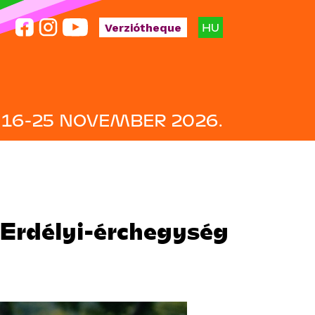
HU
Verziótheque
16-25 NOVEMBER 2026.
 Erdélyi-érchegység