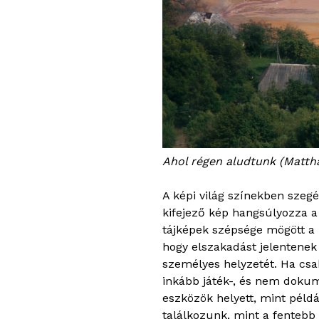
Ahol régen aludtunk (Matth
A képi világ színekben szeg
kifejező kép hangsúlyozza a
tájképek szépsége mögött a r
hogy elszakadást jelentenek 
személyes helyzetét. Ha csak
inkább játék-, és nem doku
eszközök helyett, mint pél
találkozunk, mint a fentebb 