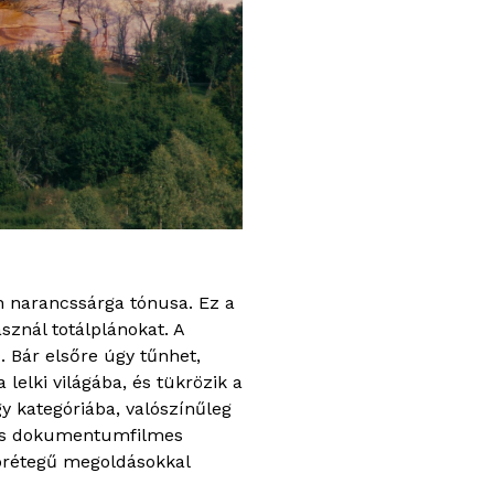
n narancssárga tónusa. Ez a
sznál totálplánokat. A
. Bár elsőre úgy tűnhet,
lelki világába, és tükrözik a
gy kategóriába, valószínűleg
ikus dokumentumfilmes
bbrétegű megoldásokkal