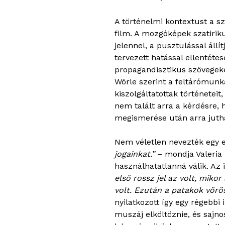
A történelmi kontextust a s
film. A mozgóképek szatirik
jelennel, a pusztulással ál
tervezett hatással ellentéte
propagandisztikus szövegeke
Wörle szerint a feltárómunk
kiszolgáltatottak történetei
nem talált arra a kérdésre,
megismerése után arra juth
Nem véletlen nevezték egy em
jogainkat.”
– mondja Valeria P
használhatatlanná válik. Az i
első rossz jel az volt, miko
volt. Ezután a patakok vörös
nyilatkozott így egy régebbi
muszáj elköltöznie, és sajn