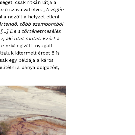
éget, csak ritkán látja a
ező szavaival élve:
„A végén
 a nézőit a helyzet elleni
eértendő, több szempontból
 […] De a történetmesélés
, aki utat mutat. Ezért a
 privilegizált, nyugati
ltaluk kitermelt ércet ő is
sak egy példája a káros
lítélni a bánya dolgozóit,