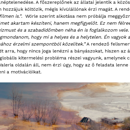
néptelenedése. A főszereplőnek az állatai jelentik a közöss
n hozzájuk költözik, mégis kívülállónak érzi magát. A rend
ilmen is.”
. Wörle szerint alkotása nem próbálja meggyőzni
ilmet akartam készíteni, hanem megfigyelőt. Ez nem félr
vizmust és a szabadidőmben néha én is foglalkozom vele.
gmondanom, hogy mi a helyes és a helytelen. Én vagyok az
ához érzelmi szempontból közelítek.”
A rendező felismerte
dt arra, hogy nincs joga lenézni a bányászokat, hiszen az á
 globális kitermelési probléma részei vagyunk, amelynek c
leria oldalán áll, nem érzi úgy, hogy az ő feladata lenne e
i a motivációikat.