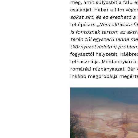
meg, amit súlyosbít a falu el
családját. Habár a film végé
sokat sírt, és ez érezhető a f
fellépésre:
„Nem aktivista f
is fontosnak tartom az akti
terén túl egyszerű lenne me
(környezetvédelmi) problém
fogyasztói helyzetét. Ráébre
felhasználja. Mindannyian a
romániai rézbányászat. Bár Va
inkább megpróbálja megérten