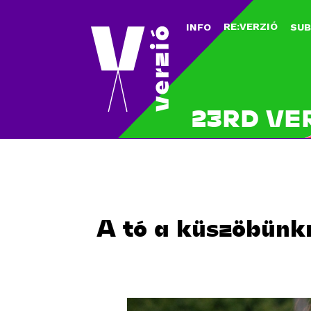
RE:VERZIÓ
INFO
SUB
23RD VE
A tó a küszöbünkn