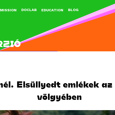
Jump to navigation
DOCLAB
BLOG
MISSION
EDUCATION
RZIÓ
él. Elsüllyedt emlékek az
völgyében