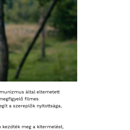
munizmus által eltemetett
megfigyelő filmes
ít a szereplők nyitottsága,
 kezdték meg a kitermelést,