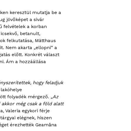
ken keresztül mutatja be a
g jövőképet a sivár
ű felvételek a korban
icsekvő, betanult,
vok felkutatása, Mätthaus
t. Nem akarta „ellopni” a
tás előtt. Konkrét választ
ni. Ám a hozzáállása
yszerítettek, hogy feladjuk
 lakóhelye
ődött folyadék mérgező.
„Az
i akkor még csak a föld alatt
a, Valeria egykori férje
 tárgyai elégnek, hiszen
séget érezhették Geamăna