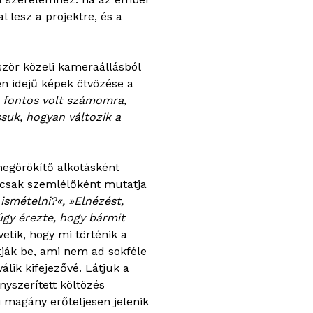
 lesz a projektre, és a
bször közeli kameraállásból
len idejű képek ötvözése a
fontos volt számomra,
ssuk, hogyan változik a
egörökítő alkotásként
 csak szemlélőként mutatja
smételni?«, »Elnézést,
 úgy érezte, hogy bármit
etik, hogy mi történik a
tják be, ami nem ad sokféle
álik kifejezővé. Látjuk a
nyszerített költözés
ri magány erőteljesen jelenik