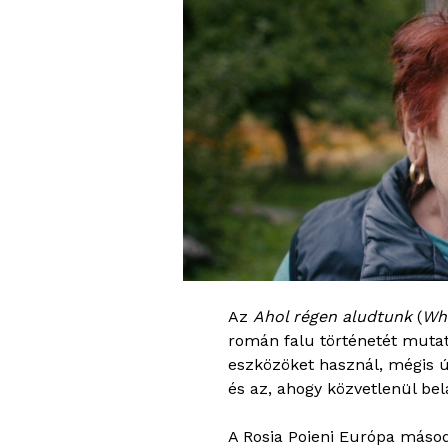
Az
Ahol régen aludtunk
(
Wh
román falu történetét mutat
eszközöket használ, mégis ú
és az, ahogy közvetlenül be
A Rosia Poieni Európa másod