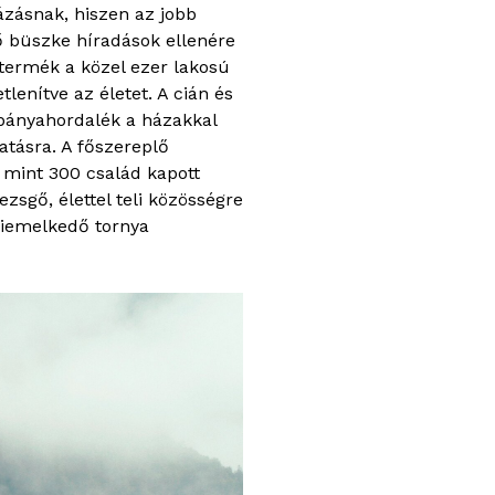
ázásnak, hiszen az jobb
ő büszke híradások ellenére
ktermék a közel ezer lakosú
lenítve az életet. A cián és
 bányahordalék a házakkal
atásra. A főszereplő
mint 300 család kapott
zsgő, élettel teli közösségre
kiemelkedő tornya