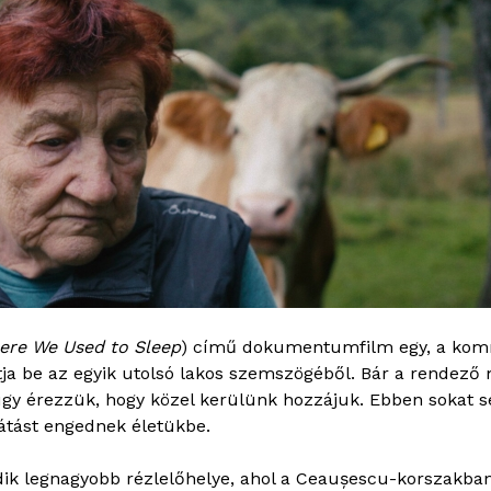
ere We Used to Sleep
) című dokumentumfilm egy, a kom
ja be az egyik utolsó lakos szemszögéből. Bár a rendező 
gy érezzük, hogy közel kerülünk hozzájuk. Ebben sokat seg
látást engednek életükbe.
ik legnagyobb rézlelőhelye, ahol a Ceaușescu-korszakban