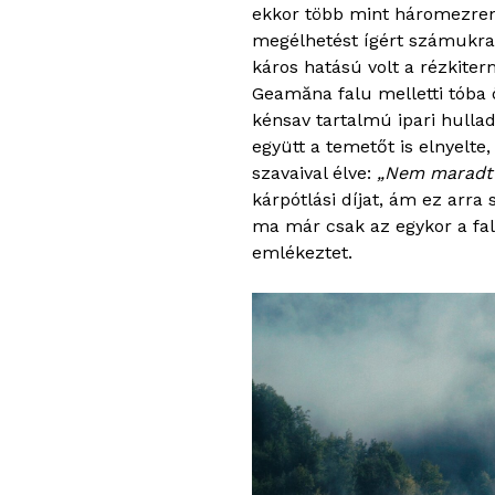
ekkor több mint háromezren 
megélhetést ígért számukra
káros hatású volt a rézkiter
Geamăna falu melletti tóba öm
kénsav tartalmú ipari hullad
együtt a temetőt is elnyelte
szavaival élve:
„Nem maradt h
kárpótlási díjat, ám ez arra
ma már csak az egykor a fa
emlékeztet.