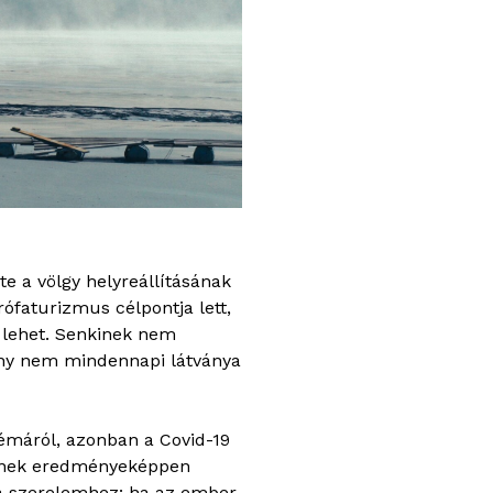
e a völgy helyreállításának
rófaturizmus célpontja lett,
s lehet. Senkinek nem
ony nem mindennapi látványa
émáról, azonban a Covid-19
s ennek eredményeképpen
 a szerelemhez: ha az ember