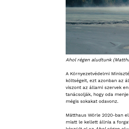
Ahol régen aludtunk (Matth
A Környezetvédelmi Miniszté
költségeit, ezt azonban az á
viszont az állami szervek e
tanácsolják, hogy oda menje
mégis sokakat odavonz.
Mätthaus Wörle 2020-ban elő
miatt le kellett állnia a fo
készült el az
Ahol régen al