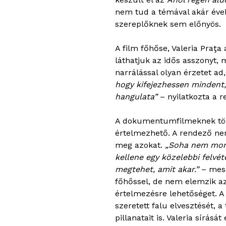
nem tud a témával akár éveke
szereplőknek sem előnyös.
A film főhőse, Valeria Praţa 
láthatjuk az idős asszonyt, 
narrálással olyan érzetet a
hogy kifejezhessen mindent,
hangulata”
– nyilatkozta a r
A dokumentumfilmeknek több
értelmezhető. A rendező ne
meg azokat.
„Soha nem mond
kellene egy közelebbi felvét
megtehet, amit akar.”
– mesé
főhőssel, de nem elemzik az
értelmezésre lehetőséget. A 
szeretett falu elvesztését, 
pillanatait is. Valeria sírá