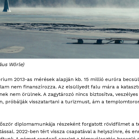
äus Wörle)
rium 2013-as mérések alapján kb. 15 millió euróra becsült
llam nem finanszírozza. Az elsüllyedt falu mára a kataszt
nnek nem örülnek. A zagytározó nincs biztosítva, veszélye
n, próbálják visszatartani a turizmust, ám a templomtor
ször diplomamunkája részeként forgatott rövidfilmet a t
rgatással. 2022-ben tért vissza csapatával a helyszínre, é
udtunk
. A német rendező szerint a témaválasztás hasonló