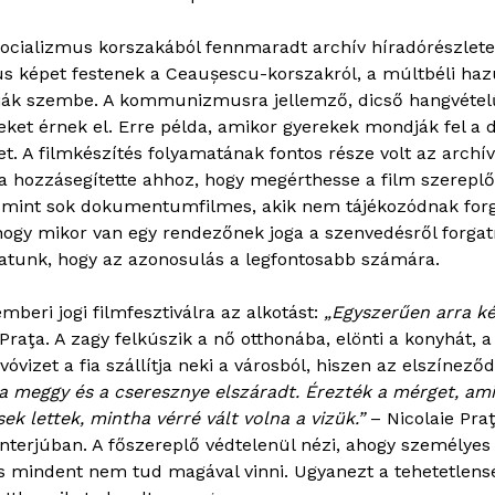
zocializmus korszakából fennmaradt archív híradórészlete
us képet festenek a Ceaușescu-korszakról, a múltbéli hazu
lítják szembe. A kommunizmusra jellemző, dicső hangvétel
seket érnek el. Erre példa, amikor gyerekek mondják fel a d
t. A filmkészítés folyamatának fontos része volt az archí
a hozzásegítette ahhoz, hogy megérthesse a film szereplői
t, mint sok dokumentumfilmes, akik nem tájékozódnak forga
 hogy mikor van egy rendezőnek joga a szenvedésről forgat
atunk, hogy az azonosulás a legfontosabb számára.
beri jogi filmfesztiválra az alkotást:
„Egyszerűen arra kén
raţa. A zagy felkúszik a nő otthonába, elönti a konyhát, a
vóvizet a fia szállítja neki a városból, hiszen az elszínez
r a meggy és a cseresznye elszáradt. Érezték a mérget, am
ek lettek, mintha vérré vált volna a vizük.”
– Nicolaie Praţ
 interjúban. A főszereplő védtelenül nézi, ahogy személyes
os mindent nem tud magával vinni. Ugyanezt a tehetetlen