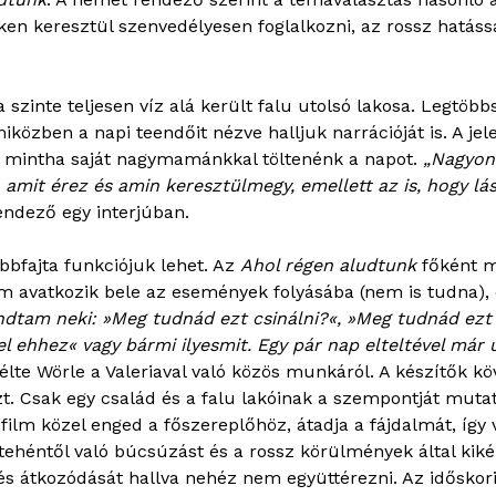
n keresztül szenvedélyesen foglalkozni, az rossz hatással
a szinte teljesen víz alá került falu utolsó lakosa. Legtöb
miközben a napi teendőit nézve halljuk narrációját is. A je
d, mintha saját nagymamánkkal töltenénk a napot.
„Nagyon 
 amit érez és amin keresztülmegy, emellett az is, hogy lá
endező egy interjúban.
fajta funkciójuk lehet. Az
Ahol régen aludtunk
főként m
m avatkozik bele az események folyásába (nem is tudna),
tam neki: »Meg tudnád ezt csinálni?«, »Meg tudnád ezt i
el ehhez« vagy bármi ilyesmit. Egy pár nap elteltével már
lte Wörle a Valeriaval való közös munkáról. A készítők köv
t. Csak egy család és a falu lakóinak a szempontját muta
film közel enged a főszereplőhöz, átadja a fájdalmát, így v
a tehéntől való búcsúzást és a rossz körülmények által kiké
sát és átkozódását hallva nehéz nem együttérezni. Az idősko