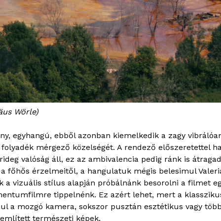
äus Wörle)
ény, egyhangú, ebből azonban kiemelkedik a zagy vibrálóa
 folyadék mérgező közelségét. A rendező előszeretettel ha
ideg valóság áll, ez az ambivalencia pedig ránk is átragad
a főhős érzelmeitől, a hangulatuk mégis belesimul Valeria 
 a vizuális stílus alapján próbálnánk besorolni a filmet e
mentumfilmre tippelnénk. Ez azért lehet, mert a klassz
dául a mozgó kamera, sokszor pusztán esztétikus vagy tö
említett természeti képek.