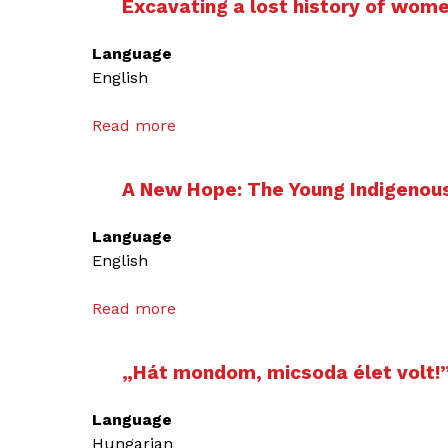
Excavating a lost history of wome
Language
English
Read more
a
b
o
A New Hope: The Young Indigenous
u
t
Language
E
English
x
c
Read more
a
a
b
v
o
a
„Hát mondom, micsoda élet volt!” 
u
t
t
i
Language
A
n
Hungarian