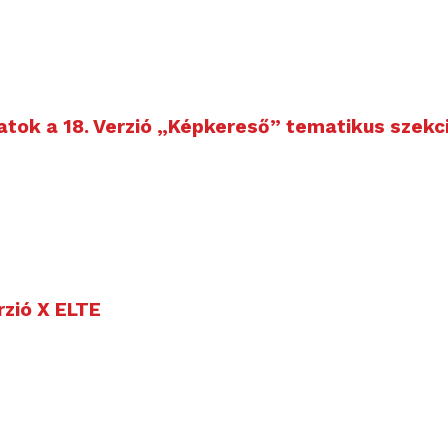
atok a 18. Verzió „Képkereső” tematikus szekci
erzió X ELTE