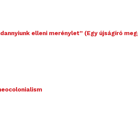
ndannyiunk elleni merénylet” (Egy újságíró meg
 neocolonialism