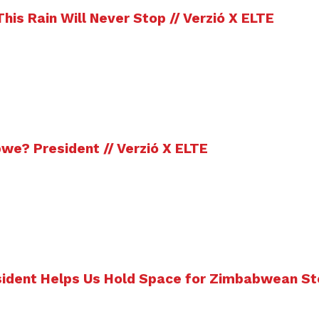
his Rain Will Never Stop // Verzió X ELTE
we? President // Verzió X ELTE
ent Helps Us Hold Space for Zimbabwean Stori