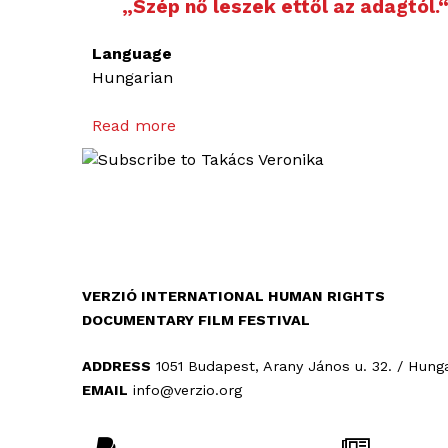
„Szép nő leszek ettől az adagtól.
Language
Hungarian
Read more
a
b
o
u
t
„
S
z
VERZIÓ INTERNATIONAL HUMAN RIGHTS
é
DOCUMENTARY FILM FESTIVAL
p
n
ADDRESS
1051 Budapest, Arany János u. 32. / Hung
ő
EMAIL
info@verzio.org
l
e