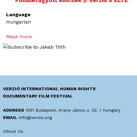
Földbefagyott kincsek // Verzió X ELTE
Language
Hungarian
Read more
a
b
o
u
t
D
a
w
VERZIÓ INTERNATIONAL HUMAN RIGHTS
s
DOCUMENTARY FILM FESTIVAL
o
n
ADDRESS
1051 Budapest, Arany János u. 32. / Hungary
C
EMAIL
info@verzio.org
i
About Us
t