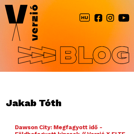
Jump to navigation
HU
Jakab Tóth
Dawson City: Megfagyott idő -